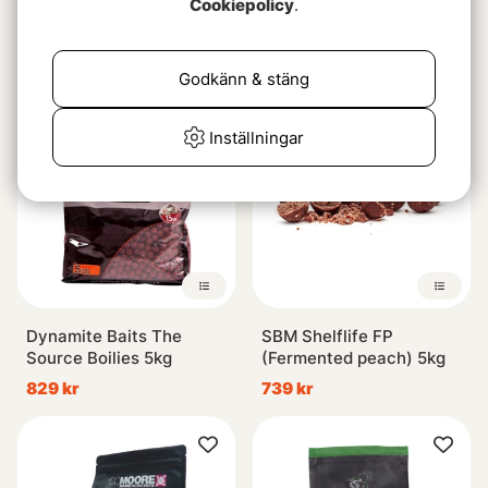
Cookiepolicy
.
Vital Baits The Kraken
CC Moore Odyssey XXX
14mm 100g
Boilies - 1kg
69 kr
179 kr
Godkänn & stäng
Inställningar
Dynamite Baits The
SBM Shelflife FP
Source Boilies 5kg
(Fermented peach) 5kg
829 kr
739 kr