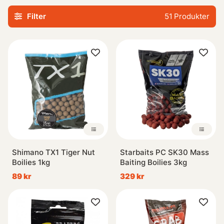
attraktiva kulor ökar du chanserna att fånga fisken du vill
Filter
51
Produkter
ha.
Glöm inte bort vikten av att låta karpen eller fisken bli
bekant med din boilie innan den råkar suga in ditt
huvudbete. Därför rekommenderar vi alltid köp av extra
mängder så det finns gott om tid för dem att uppskatta
dess smak innan de tar bettet.
Utforska vår Boiliekategori idag och ta del av alla fördelar
som detta populära tillsatsmedel har när det gäller
framgångsrikt sportfiske!
Shimano TX1 Tiger Nut
Starbaits PC SK30 Mass
Boilies 1kg
Baiting Boilies 3kg
89 kr
329 kr