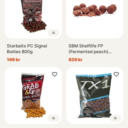
Starbaits PC Signal
SBM Shelflife FP
Boilies 800g
(Fermented peach)
24mm, 5kg
169 kr
629 kr