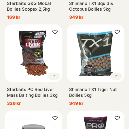
Starbaits G&G Global
Shimano TX1 Squid &
Boilies Scopex 2,5kg
Octopus Boilies 5kg
169 kr
349 kr
Starbaits PC Red Liver
Shimano TX1 Tiger Nut
Mass Baiting Boilies 3kg
Boilies 5kg
329 kr
349 kr