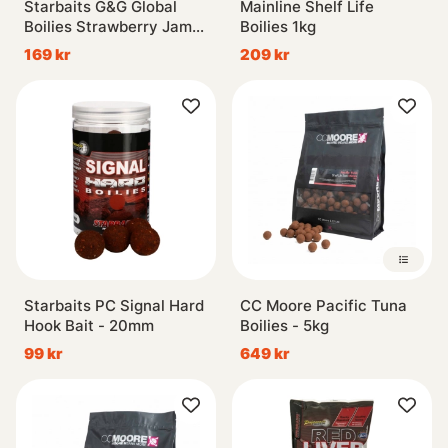
Starbaits G&G Global
Mainline Shelf Life
Boilies Strawberry Jam
Boilies 1kg
2,5kg
169 kr
209 kr
Starbaits PC Signal Hard
CC Moore Pacific Tuna
Hook Bait - 20mm
Boilies - 5kg
99 kr
649 kr