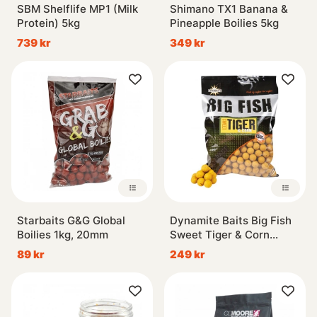
SBM Shelflife MP1 (Milk
Shimano TX1 Banana &
Protein) 5kg
Pineapple Boilies 5kg
739 kr
349 kr
Starbaits G&G Global
Dynamite Baits Big Fish
Boilies 1kg, 20mm
Sweet Tiger & Corn
Boilies 1,8kg
89 kr
249 kr