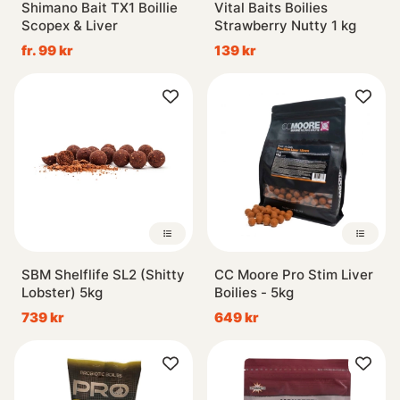
Shimano Bait TX1 Boillie
Vital Baits Boilies
Scopex & Liver
Strawberry Nutty 1 kg
fr. 99 kr
139 kr
SBM Shelflife SL2 (Shitty
CC Moore Pro Stim Liver
Lobster) 5kg
Boilies - 5kg
739 kr
649 kr