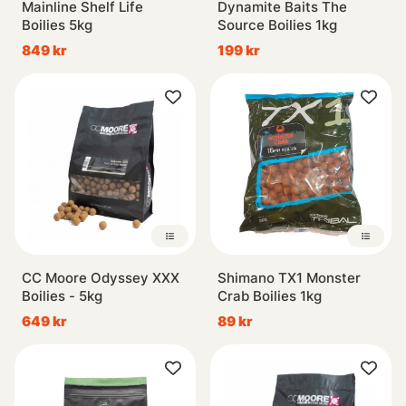
Mainline Shelf Life
Dynamite Baits The
Boilies 5kg
Source Boilies 1kg
849 kr
199 kr
CC Moore Odyssey XXX
Shimano TX1 Monster
Boilies - 5kg
Crab Boilies 1kg
649 kr
89 kr