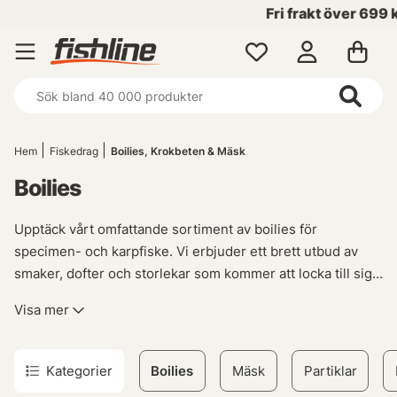
Fri frakt över 699 kr!
Hem
Fiskedrag
Boilies, Krokbeten & Mäsk
Boilies
Upptäck vårt omfattande sortiment av boilies för
specimen- och karpfiske. Vi erbjuder ett brett utbud av
smaker, dofter och storlekar som kommer att locka till sig
de största fiskarna i vattnet.
Visa mer
Att använda boilies är en effektiv metod vid fiske efter
karpar med hair-rig eller andra riggar lämpliga för just
Kategorier
Boilies
Mäsk
Partiklar
boilies. Genom att mata runt ditt huvudbete med dessa