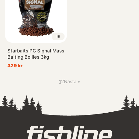
Starbaits PC Signal Mass
Baiting Boilies 3kg
329 kr
1
2
Nästa
»