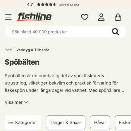
4.7
Baserat på 536 betyg
Hem
Verktyg & Tillbehör
Spöbälten
Spöbälten är en oumbärlig del av sportfiskarens
utrustning, vilket ger bekväm och praktisk förvaring för
fiskespön under långa dagar vid vattnet. Med spöhållare
som säkert håller ditt favoritspö på plats kan du rikta in dig
Visa mer
helt på att njuta av din tid ute i naturen samtidigt som du
har allt nära till hands när det är dags att kasta linan. Vårt
sortiment inkluderar bälten med integrerade spöhållare
Kategorier
Tänger & Saxar
Håvar
Fiske
samt separata spöhållare som passar de flesta typer av