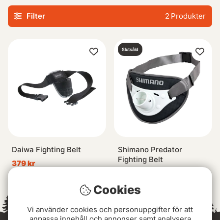
fiskespön. Oavsett om du föredrar flugfiske, haspel eller
Filter
2
Produkter
annan typ av fiske så hittar du här ett urval av
högkvalitativa och funktionella spöbälten designade för att
göra din upplevelse längs vatten ännu mer givande.
Slutsåld
Daiwa Fighting Belt
Shimano Predator
Fighting Belt
379 kr
279 kr
Cookies
Vi använder cookies och personuppgifter för att
anpassa innehåll och annonser samt analysera