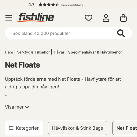
4.7
Baserat på 536 betyg
Hem
Verktyg & Tillbehör
Håvar
Specimenhåvar & Håvtillbehör
Net Floats
Upptäck fördelarna med Net Floats - Håvflytare för att
aldrig tappa din håv igen!
Ge dig själv en trygg och bekymmersfri fisketur genom att
Visa mer
använda en Net Float. Denna smarta lilla flytkropp träs
eller knäpps på handtaget av din håv, vilket gör den till ett
oumbärligt verktyg för alla sportfiskare.
Kategorier
Håvväskor & Stink Bags
Net Floa