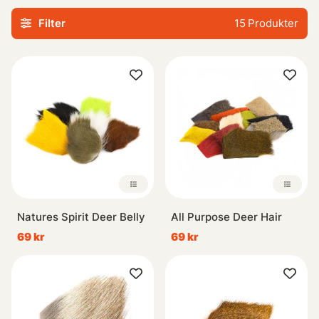
silhuett lockar till sig fiskenes nyfikenhet och ökar
Filter
15
Produkter
chanserna att fånga deras intresse.
Vare sig du är erfaren inom flugbindning eller bara börjar
utforska den spännande hobbyn, kommer vårt sortiment
av hjorthår ge dig de nödvändiga verktygen för
framgångsrika fiskeupplevelser. Utforska nu våra
produkter i Hjortkategori!
Natures Spirit Deer Belly
All Purpose Deer Hair
69 kr
69 kr