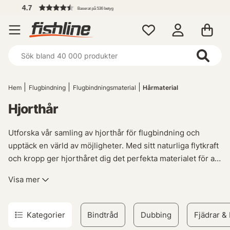
Fri fra
Baserat på 536 betyg
Hem
Flugbindning
Flugbindningsmaterial
Hårmaterial
Hjorthår
Utforska vår samling av hjorthår för flugbindning och
upptäck en värld av möjligheter. Med sitt naturliga flytkraft
och kropp ger hjorthåret dig det perfekta materialet för att
skapa klassiska mönster som Streaking Caddis eller andra
Visa mer
torrflugor.
Hjortens hår fungerar som en kork på vattnet, vilket gör
Kategorier
Bindtråd
Dubbing
Fjädrar &
dina flugor synliga och attraktiva för fiskarna. Dess tydliga