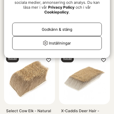
sociala medier, annonsering och analys. Du kan
läsa mer i vår
Privacy Policy
och i vår
Cookiepolicy
.
Godkänn & stäng
Spinning Deer Hair -
Nature s Spirit Spinning
Natural Mule Deer
Deer Hair
Inställningar
69 kr
79 kr
Slutsåld
Slutsåld
Select Cow Elk - Natural
X-Caddis Deer Hair -