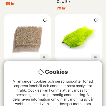
Cow Elk
89 kr
79 kr
Wapsi Deer Hair
Deer Belly Hair
Cookies
Short/Fine
99 kr
99 kr
Vi använder cookies och personuppgifter för att
anpassa innehåll och annonser samt analysera
trafik. Cookies kan komma att användas för
Slutsåld
Slutsåld
personlig och icke personlig annonsering. Vi
delar även information om din användning av vår
webbplats med våra samarbetspartners inom