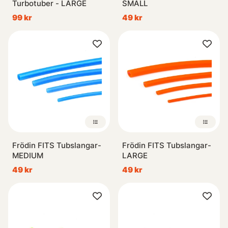
Turbotuber - LARGE
SMALL
99 kr
49 kr
Frödin FITS Tubslangar-
Frödin FITS Tubslangar-
MEDIUM
LARGE
49 kr
49 kr