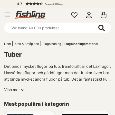
Fri frakt ö
 på 536 betyg
Hem
Krok & Småplock
Flugbindning
Flugbindningsmaterial
Tuber
Det binds mycket flugor på tub, framförallt är det Laxflugor,
Havsöringsflugor och gäddflugor men det funkar även bra
att binda mycket andra flugor på tub. Det är fantastiskt kul
att variera sin flugbindning med tubflugor.
‘‘
Visa mer
Mest populära i kategorin