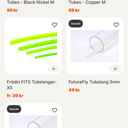
Tubes - Black Nickel M
Tubes - Copper M
89 kr
89 kr
Slutsåld
Frödin FITS Tubslangar-
FutureFly Tubslang 3mm
XS
49 kr
fr. 39 kr
Slutsåld