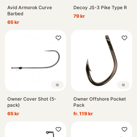
Avid Armorok Curve
Decoy JS-3 Pike Type R
Barbed
79 kr
65 kr
Owner Cover Shot (5-
Owner Offshore Pocket
pack)
Pack
65 kr
fr. 119 kr