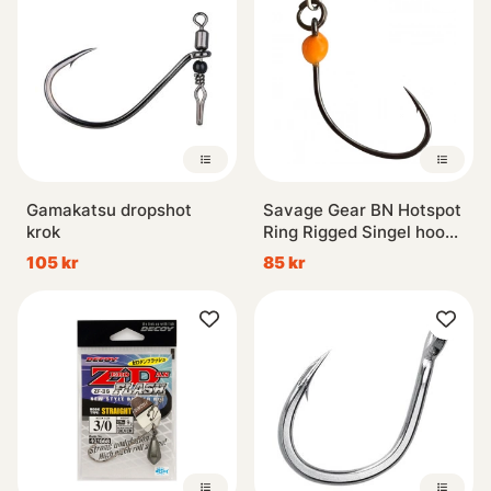
Gamakatsu dropshot
Savage Gear BN Hotspot
krok
Ring Rigged Singel hook
(8-pack)
105 kr
85 kr