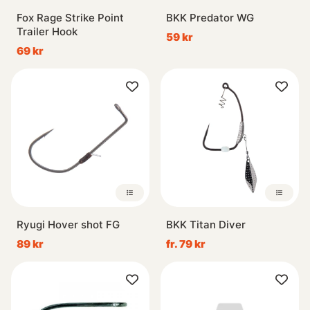
Fox Rage Strike Point
BKK Predator WG
Trailer Hook
59 kr
69 kr
Ryugi Hover shot FG
BKK Titan Diver
89 kr
fr. 79 kr