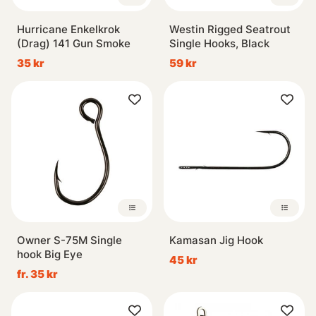
Hurricane Enkelkrok
Westin Rigged Seatrout
(Drag) 141 Gun Smoke
Single Hooks, Black
35 kr
59 kr
Owner S-75M Single
Kamasan Jig Hook
hook Big Eye
45 kr
fr. 35 kr