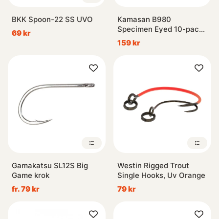
BKK Spoon-22 SS UVO
Kamasan B980
Specimen Eyed 10-pack
69 kr
x5
159 kr
Gamakatsu SL12S Big
Westin Rigged Trout
Game krok
Single Hooks, Uv Orange
fr. 79 kr
79 kr