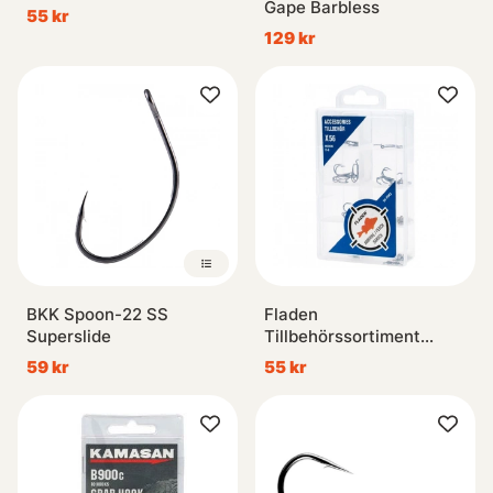
Gape Barbless
55 kr
129 kr
BKK Spoon-22 SS
Fladen
Superslide
Tillbehörssortiment
Abborre/Ädelfisk
59 kr
55 kr