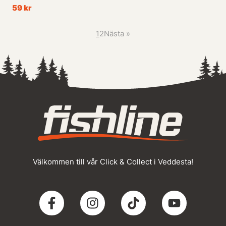
59 kr
1
2
Nästa
»
Välkommen till vår Click & Collect i Veddesta!