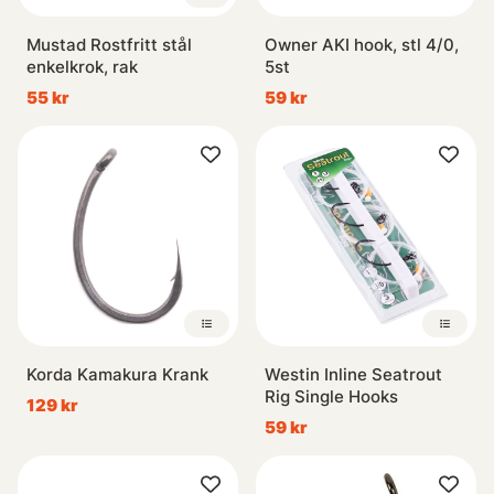
Mustad Rostfritt stål
Owner AKI hook, stl 4/0,
enkelkrok, rak
5st
55 kr
59 kr
Korda Kamakura Krank
Westin Inline Seatrout
Rig Single Hooks
129 kr
59 kr