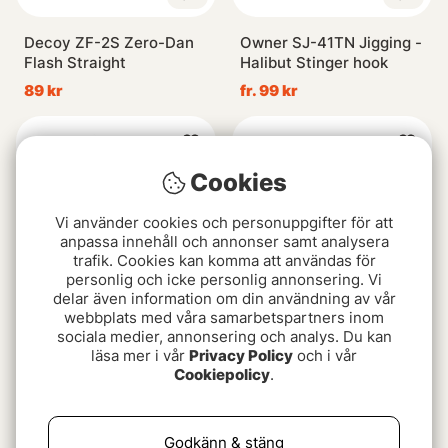
Decoy ZF-2S Zero-Dan
Owner SJ-41TN Jigging -
Flash Straight
Halibut Stinger hook
89 kr
fr. 99 kr
Cookies
Vi använder cookies och personuppgifter för att
anpassa innehåll och annonser samt analysera
trafik. Cookies kan komma att användas för
personlig och icke personlig annonsering. Vi
delar även information om din användning av vår
webbplats med våra samarbetspartners inom
sociala medier, annonsering och analys. Du kan
BKK Siren
Owner Jobu Big Game
läsa mer i vår
Privacy Policy
och i vår
45 kr
fr. 179 kr
45 kr
Cookiepolicy
.
Godkänn & stäng