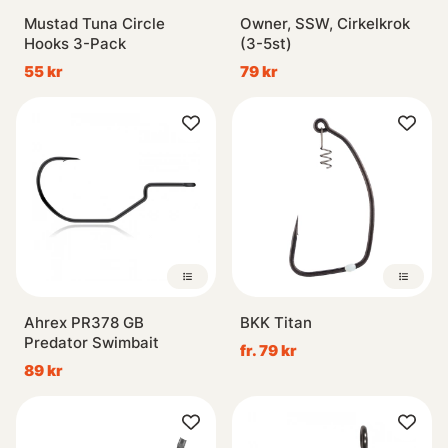
Mustad Tuna Circle
Owner, SSW, Cirkelkrok
Hooks 3-Pack
(3-5st)
55 kr
79 kr
Ahrex PR378 GB
BKK Titan
Predator Swimbait
fr. 79 kr
89 kr