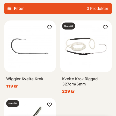
Filter
3
Produkter
Slutsåld
Wiggler Kveite Krok
Kveite Krok Riggad
327cm/6mm
119 kr
229 kr
Slutsåld