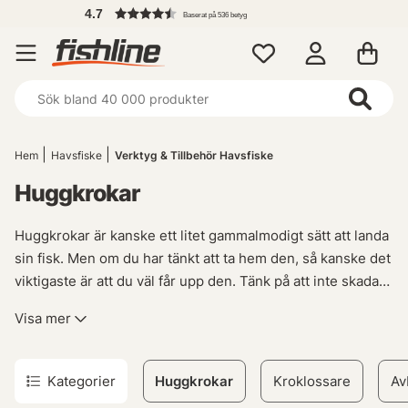
4.7
Baserat på 536 betyg
Hem
Havsfiske
Verktyg & Tillbehör Havsfiske
Huggkrokar
Huggkrokar är kanske ett litet gammalmodigt sätt att landa
sin fisk. Men om du har tänkt att ta hem den, så kanske det
viktigaste är att du väl får upp den. Tänk på att inte skada
fisken i onödan. Skall fisken bli mat se då till att avsluta det
Visa mer
snabbt utan att fisken lider.
Kategorier
Huggkrokar
Kroklossare
Av