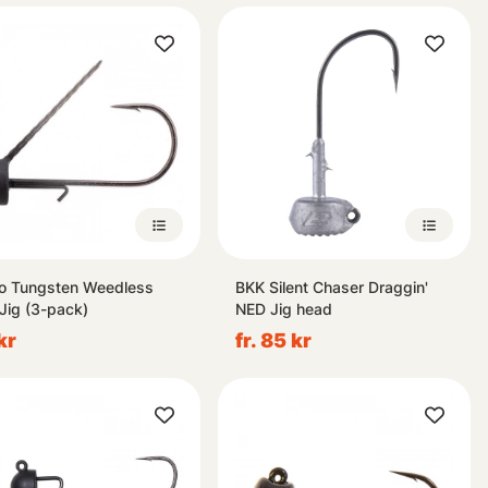
 Tungsten Weedless
BKK Silent Chaser Draggin'
Jig (3-pack)
NED Jig head
kr
fr. 85 kr