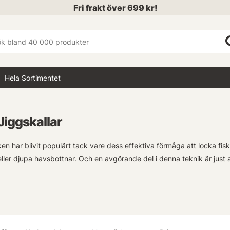
Fri frakt över 699 kr!
Hela Sortimentet
Jiggskallar
en har blivit populärt tack vare dess effektiva förmåga att locka fisk
ller djupa havsbottnar. Och en avgörande del i denna teknik är just
ik erbjuder vi allt ifrån tungstenskallarna med hög densitet till de m
t välrenommerade märken såsom Z-Man, Missile Baits och Strike Kin
n samt den erfarna proffsfiskaren vilket gör oss unika inom marknaden