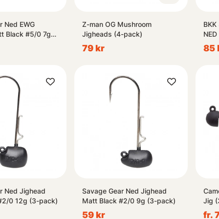
r Ned EWG
Z-man OG Mushroom
BKK 
t Black #5/0 7g
Jigheads (4-pack)
NED 
79 kr
85 
r Ned Jighead
Savage Gear Ned Jighead
Camo
#2/0 12g (3-pack)
Matt Black #2/0 9g (3-pack)
Jig 
59 kr
fr. 