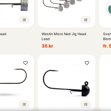
Head
Westin Micro Ned Jig Head
Svar
Lead
Bism
35 kr
fr. 