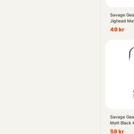
Savage Gea
Jighead Mat
(3-pack)
49 kr
Savage Gea
Matt Black 
59 kr