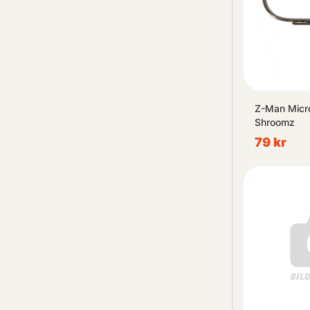
Z-Man Micr
Shroomz
79 kr