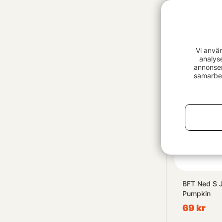
Capt'n Gree
Elephant Ji
fr. 149 kr
Vi anvä
analys
annonser
samarbet
BFT Ned S 
Pumpkin
69 kr