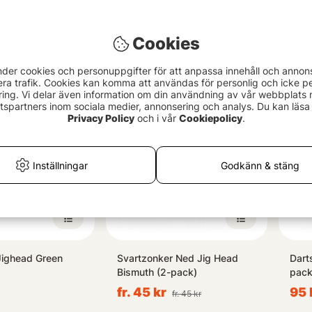
nfin Leadfree
Darts Ned Head Tungsten (2-
Lunk
ghead
pack)
Cookies
fr. 
fr. 89 kr
nder cookies och personuppgifter för att anpassa innehåll och annon
era trafik. Cookies kan komma att användas för personlig och icke pe
ing. Vi delar även information om din användning av vår webbplats
spartners inom sociala medier, annonsering och analys. Du kan läsa 
Privacy Policy
och i vår
Cookiepolicy
.
Inställningar
Godkänn & stäng
Jighead Green
Svartzonker Ned Jig Head
Dart
Bismuth (2-pack)
pack
fr. 45 kr
95 
fr. 45 kr