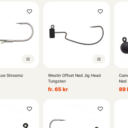
sse Shroomz
Westin Offset Ned Jig Head
Camo
Tungsten
Ned 
fr. 65 kr
89 