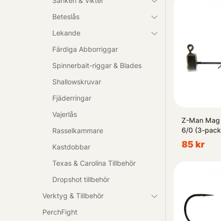
Sänken & Vikter
Beteslås
Lekande
Färdiga Abborriggar
Spinnerbait-riggar & Blades
Shallowskruvar
Fjäderringar
Vajerlås
Z-Man Mag 
6/0 (3-pack
Rasselkammare
85 kr
Kastdobbar
Texas & Carolina Tillbehör
Dropshot tillbehör
Verktyg & Tillbehör
PerchFight