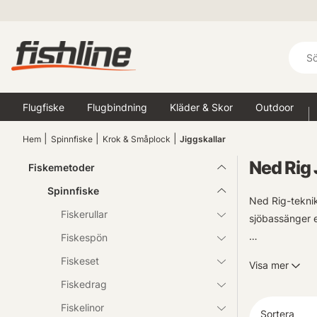
Flugfiske
Flugbindning
Kläder & Skor
Outdoor
Hem
Spinnfiske
Krok & Småplock
Jiggskallar
Ned Rig 
Fiskemetoder
Spinnfiske
Ned Rig-teknik
Fiskerullar
sjöbassänger e
Fiskespön
I vår onlinebut
Fiskeset
Visa mer
branschens mes
Fiskedrag
både nybörjare
Fiskelinor
Sortera