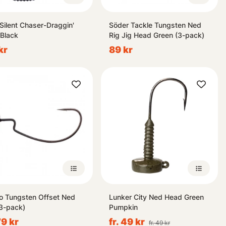
Silent Chaser-Draggin'
Söder Tackle Tungsten Ned
Black
Rig Jig Head Green (3-pack)
kr
89 kr
 Tungsten Offset Ned
Lunker City Ned Head Green
(3-pack)
Pumpkin
79 kr
fr. 49 kr
fr. 49 kr