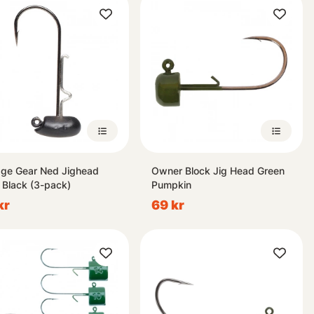
ge Gear Ned Jighead
Owner Block Jig Head Green
 Black (3-pack)
Pumpkin
kr
69 kr