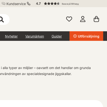
Kundservice
4.7
Baserat på 536 betyg
Nyheter
Varumärken
Guider
Utförsäljning
 i alla typer av miljöer – oavsett om det handlar om grunda
 användningen av specialdesignade jiggskallar.
er klassiska blyhuvudena - alla noggrant utvalda från några av
g bland andra. Vi strävar efter att erbjuda produkter som passar
 för sportfiskeartiklar online.