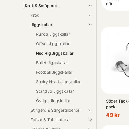
Framför allt vi
efter
Krok & Småplock
- egenskaper s
Krok
Jiggskallar
Vi uppmanas st
utvalda för att
Runda Jiggskallar
Offset Jiggskallar
Oavsett om du 
Ned Rig Jiggskallar
passar just dit
Bullet Jiggskallar
S
Football Jiggskallar
Shaky Head Jiggskallar
Standup Jiggskallar
Övriga Jiggskallar
Söder Tack
pack
Stingers & Stingertillbehör
49 kr
Tafsar & Tafsmaterial