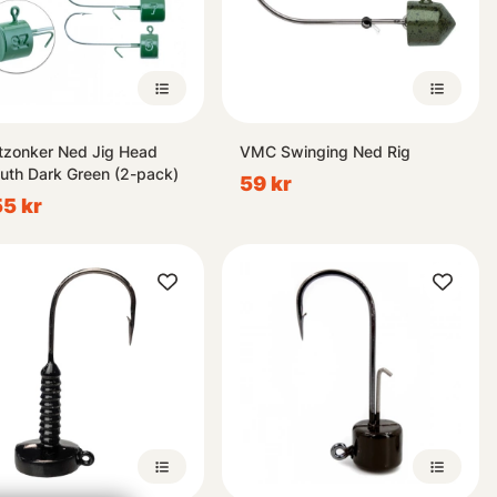
tzonker Ned Jig Head
VMC Swinging Ned Rig
uth Dark Green (2-pack)
59 kr
55 kr