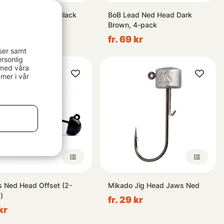
er City Ned Head Black
BoB Lead Ned Head Dark
Brown, 4-pack
99 kr
fr. 99 kr
fr. 69 kr
ser samt
rsonlig
 med våra
mer i vår
s Ned Head Offset (2-
Mikado Jig Head Jaws Ned
)
fr. 29 kr
kr