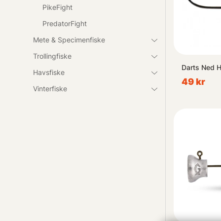
PikeFight
PredatorFight
Mete & Specimenfiske
Trollingfiske
Darts Ned 
Havsfiske
49 kr
Vinterfiske