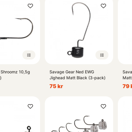
Shroomz 10,5g
Savage Gear Ned EWG
Sava
)
Jighead Matt Black (3-pack)
Matt
75 kr
79 