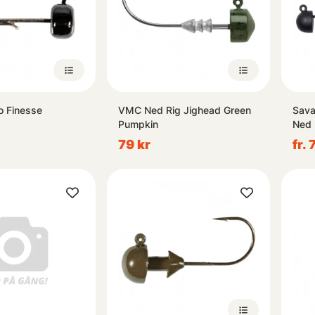
o Finesse
VMC Ned Rig Jighead Green
Sava
Pumpkin
Ned 
79 kr
fr. 