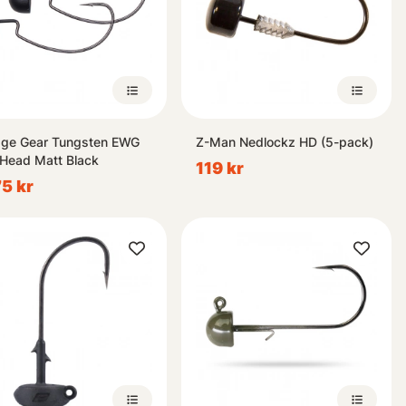
ge Gear Tungsten EWG
Z-Man Nedlockz HD (5-pack)
Head Matt Black
119 kr
75 kr