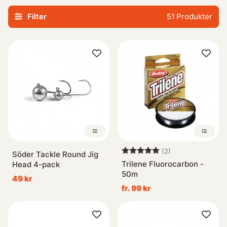
Filter
51
Produkter
Vare sig du är nybörjare inom sportfisket eller en erfaren
proffs kommer vårt sortiment av högkvalitativa produkter
säkerställa att din nästa fisketur blir framgångsrik. Vi
erbjuder olika storlekar, former och material så att varje
krabat kan hitta rätt redskap i vår butik.
Oavsett om det handlar om abborrfiske på sommaren eller
ismete under vintern har vi de perfekta verktygen för dig
här i Krok & Småplock-kategorin. Utforska vårt urval idag
och ta ditt sportfiske till nya nivåer!
Betyg:
5.0 utav 5 stjär
(2)
Söder Tackle Round Jig
Trilene Fluorocarbon -
Head 4-pack
50m
49 kr
fr. 99 kr