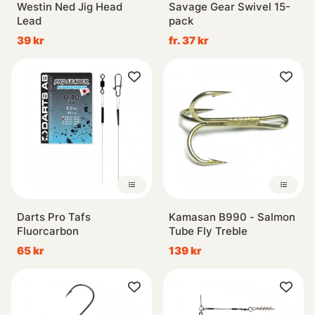
Westin Ned Jig Head
Savage Gear Swivel 15-
Lead
pack
39 kr
fr. 37 kr
Darts Pro Tafs
Kamasan B990 - Salmon
Fluorcarbon
Tube Fly Treble
65 kr
139 kr