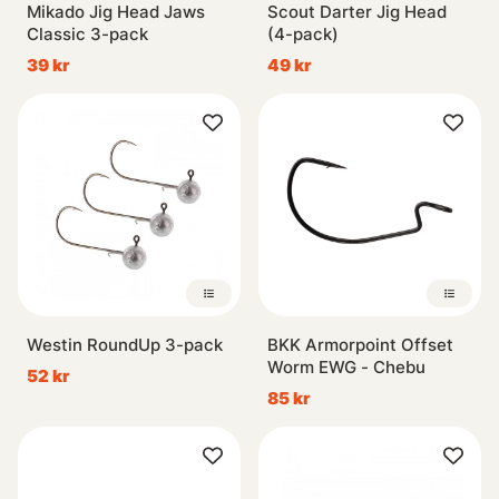
Mikado Jig Head Jaws
Scout Darter Jig Head
Classic 3-pack
(4-pack)
39 kr
49 kr
Westin RoundUp 3-pack
BKK Armorpoint Offset
Worm EWG - Chebu
52 kr
85 kr