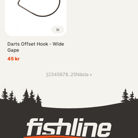
Darts Offset Hook - Wide
Gape
45 kr
1
2
3
4
5
6
7
8
..
25
Nästa
»