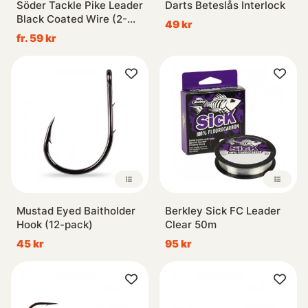
Söder Tackle Pike Leader
Darts Beteslås Interlock
Black Coated Wire (2-
49 kr
pack)
fr. 59 kr
Mustad Eyed Baitholder
Berkley Sick FC Leader
Hook (12-pack)
Clear 50m
45 kr
95 kr