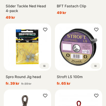
Söder Tackle Ned Head
BFT Fastach Clip
4-pack
49 kr
49 kr
Spro Round Jig head
Stroft LS 100m
fr. 39 kr
fr. 65 kr
fr. 39 kr