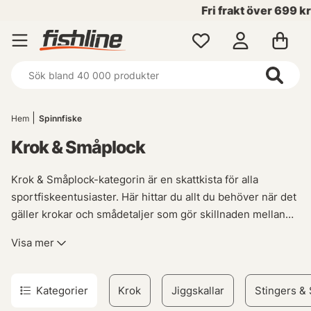
Fri frakt över 699 kr!
Hem
Spinnfiske
Krok & Småplock
Krok & Småplock-kategorin är en skattkista för alla
sportfiskeentusiaster. Här hittar du allt du behöver när det
gäller krokar och smådetaljer som gör skillnaden mellan
att fånga eller missa drömfisken. Vår samling inkluderar ett
Visa mer
brett utbud av fiskekrokar, beteslås, kroknålar, jiggskallar
och tafsclips - allt noggrant utvalt för att möta dina
specifika behov oavsett om du föredrar spinn- eller mete-
Kategorier
Krok
Jiggskallar
Stingers & 
fiske.