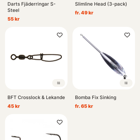
Darts Fjäderringar S-
Slimline Head (3-pack)
Steel
fr. 49 kr
55 kr
BFT Crosslock & Lekande
Bomba Fix Sinking
45 kr
fr. 65 kr