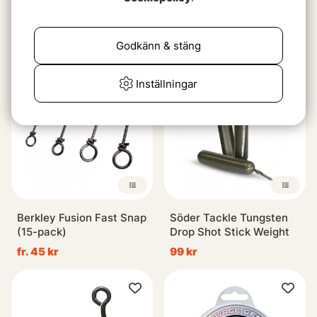
Beteslås Strong Snap
BKK Round Elite-Classic
Bait Keeper (3-pack)
59 kr
fr. 45 kr
Godkänn & stäng
Inställningar
Berkley Fusion Fast Snap
Söder Tackle Tungsten
(15-pack)
Drop Shot Stick Weight
fr. 45 kr
99 kr