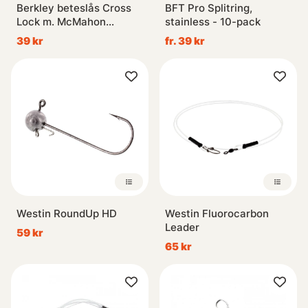
Berkley beteslås Cross
BFT Pro Splitring,
Lock m. McMahon
stainless - 10-pack
lekande
39 kr
fr. 39 kr
Westin RoundUp HD
Westin Fluorocarbon
Leader
59 kr
65 kr