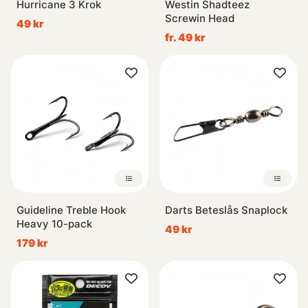
Hurricane 3 Krok
Westin Shadteez
Screwin Head
49 kr
fr. 49 kr
Guideline Treble Hook
Darts Beteslås Snaplock
Heavy 10-pack
49 kr
179 kr