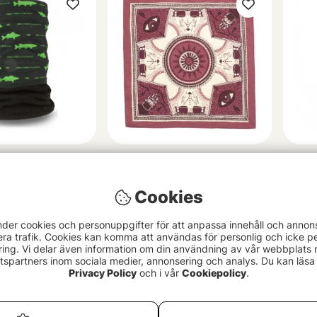
carf With Fleece
Lemmel Scarf/Bandana
Sava
58x58cm Storebror Red
49 
Cookies
299 kr
nder cookies och personuppgifter för att anpassa innehåll och annon
era trafik. Cookies kan komma att användas för personlig och icke pe
ing. Vi delar även information om din användning av vår webbplats
spartners inom sociala medier, annonsering och analys. Du kan läsa 
Privacy Policy
och i vår
Cookiepolicy
.