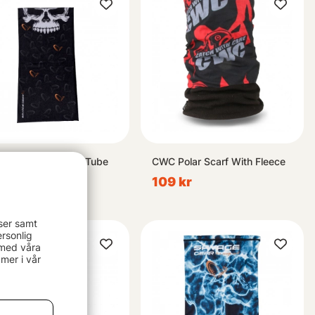
ge Gear Skull Tec-Tube
CWC Polar Scarf With Fleece
kr
109 kr
ser samt
rsonlig
 med våra
mer i vår