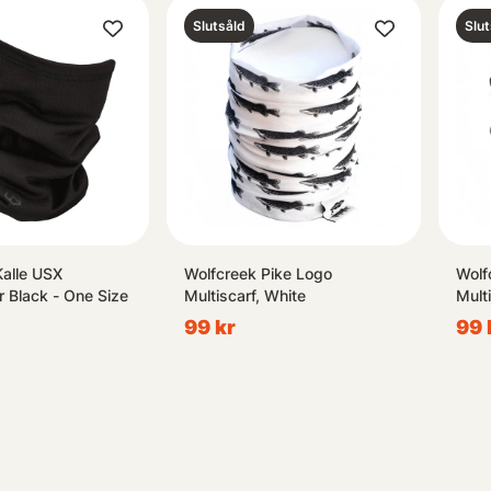
Slutsåld
Slut
Kalle USX
Wolfcreek Pike Logo
Wolf
 Black - One Size
Multiscarf, White
Mult
99 kr
99 