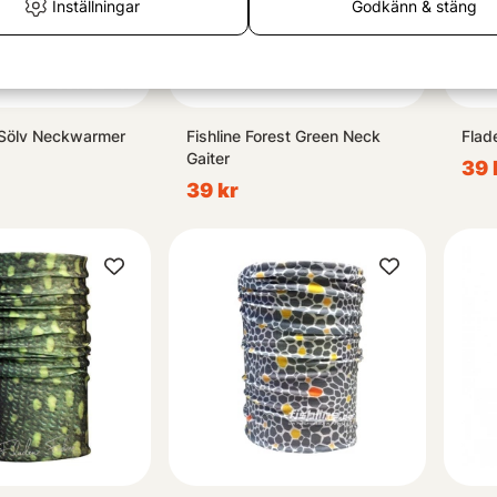
Inställningar
Godkänn & stäng
 Sölv Neckwarmer
Fishline Forest Green Neck
Flad
Gaiter
39 
39 kr