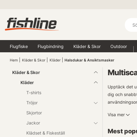
Flugfiske
Flugbindning
Kläder & Skor
Outdoor
Hem
Kläder & Skor
Kläder
Halsdukar & Ansiktsmasker
Multisca
Kläder & Skor
Kläder
Upptäck det ul
T-shirts
dig och snabbt
användningsom
Tröjor
Skjortor
Visa mer
Multiscarfs er
Jackor
skapa en barri
Mest popu
har got you co
Klädset & Fiskeställ