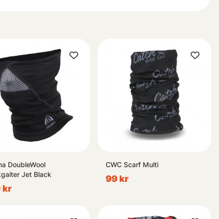
ma DoubleWool
CWC Scarf Multi
gaiter Jet Black
99 kr
 kr