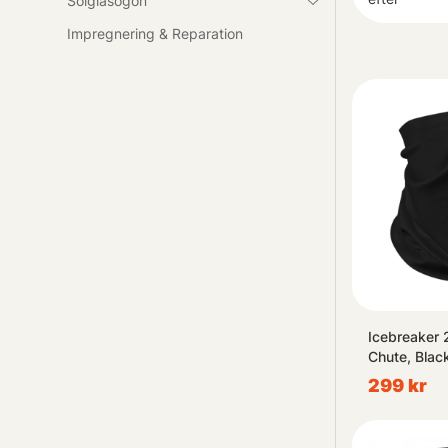
Solglasögon
Impregnering & Reparation
Icebreaker 
Chute, Blac
299 kr