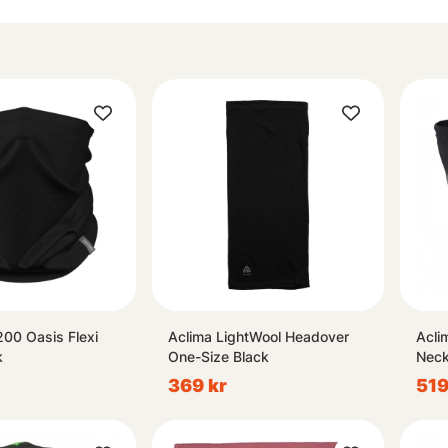
200 Oasis Flexi
Aclima LightWool Headover
Acli
k
One-Size Black
Neck
369 kr
519