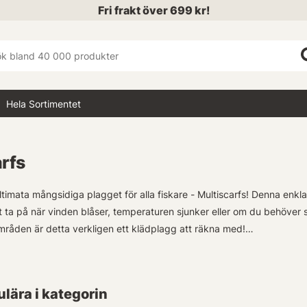
Fri frakt över 699 kr!
Hela Sortimentet
rfs
timata mångsidiga plagget för alla fiskare - Multiscarfs! Denna enkla
 ta på när vinden blåser, temperaturen sjunker eller om du behöver sk
råden är detta verkligen ett klädplagg att räkna med!
bjuder oändliga möjligheter i form av smidighet och funktionalitet. Oa
är mot vindens betvingande krafter eller helt enkelt skydda din hud fr
lära i kategorin
vered.