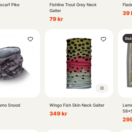
scarf Pike
Fishline Trout Grey Neck
Flad
Gaiter
39 
79 kr
Slut
amo Snood
Wingo Fish Skin Neck Gaiter
Lemm
58x5
349 kr
299