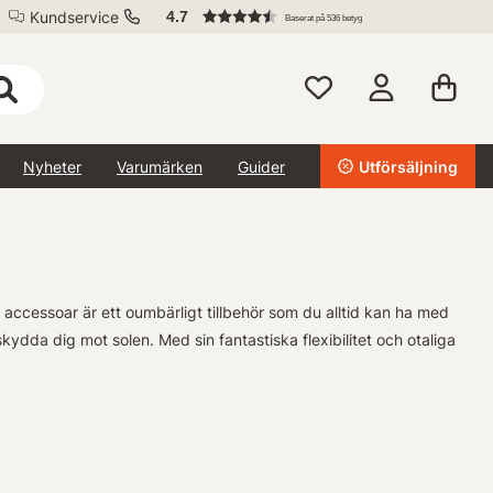
Kundservice
4.7
Baserat på 536 betyg
Nyheter
Varumärken
Guider
Utförsäljning
 accessoar är ett oumbärligt tillbehör som du alltid kan ha med
ydda dig mot solen. Med sin fantastiska flexibilitet och otaliga
vsett om du vill hålla värmen under kyligare väderförhållanden,
ån de starka strålarna hos solen – dessa multifunktionella scarfar