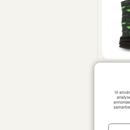
BFT Polar S
109 kr
Vi anvä
analys
annonser
samarbet