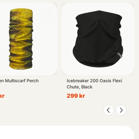
ingen för dina specifika behov. Välj bland olika stilar, materialval
fiske! Investera i några multiverksamma Multiscarf-plagg idag
na fiskare vad de söker efter.
en Multiscarf Perch
Icebreaker 200 Oasis Flexi
Chute, Black
kr
299 kr