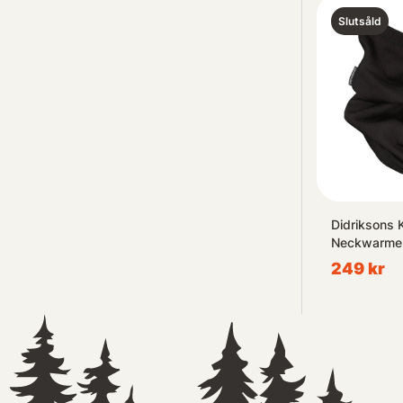
Slutsåld
Didriksons 
Neckwarmer
249 kr