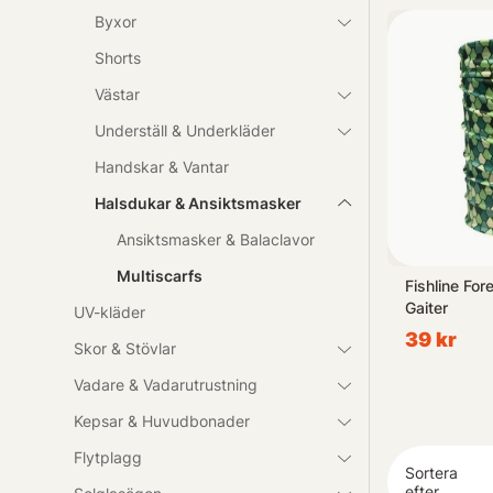
Byxor
Utforska vårt s
Shorts
och designs so
Västar
Ge inte upp ko
Underställ & Underkläder
genom vår e-ha
Handskar & Vantar
Halsdukar & Ansiktsmasker
Ansiktsmasker & Balaclavor
Multiscarfs
th Fleece
CWC Scarf Multi
Fishline Fo
Gaiter
UV-kläder
99 kr
39 kr
Skor & Stövlar
Vadare & Vadarutrustning
Kepsar & Huvudbonader
Flytplagg
Sortera
efter