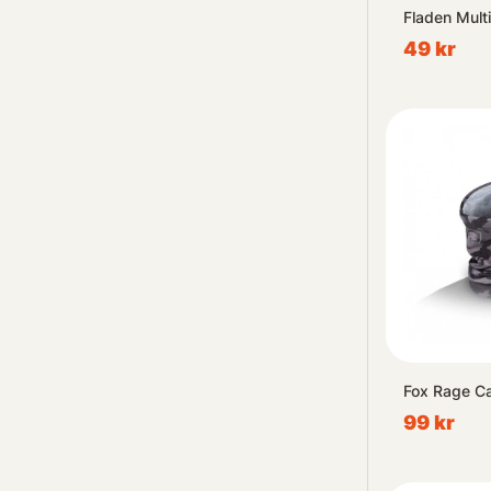
Fladen Multi
49 kr
Fox Rage C
99 kr