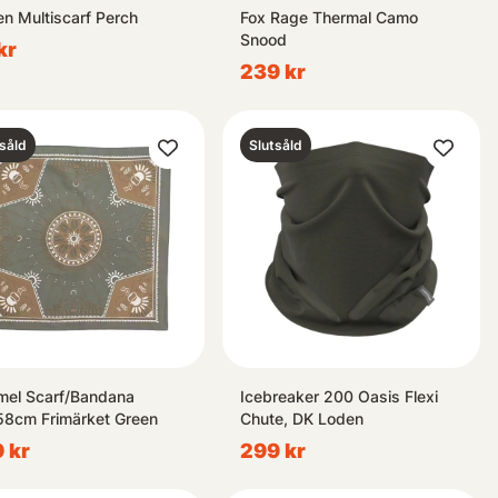
en Multiscarf Perch
Fox Rage Thermal Camo
Snood
kr
239 kr
såld
Slutsåld
el Scarf/Bandana
Icebreaker 200 Oasis Flexi
8cm Frimärket Green
Chute, DK Loden
 kr
299 kr