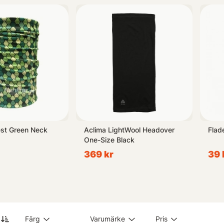
ortiment av Multiscarfs här nedanför för att hitta den perfekta matchn
m passar just din personlighet samt aktivitetsnivån vid vattnet.
mforten eller funktionerna när det kommer till utrustning inom sport
ndelssida så får både stilmedvetna modeentusiaster likväl som erfar
rest Green Neck
Aclima LightWool Headover
Flad
One-Size Black
369 kr
39 
Färg
Varumärke
Pris