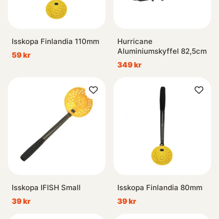
Isskopa Finlandia 110mm
Hurricane
Aluminiumskyffel 82,5cm
59 kr
349 kr
Isskopa IFISH Small
Isskopa Finlandia 80mm
39 kr
39 kr