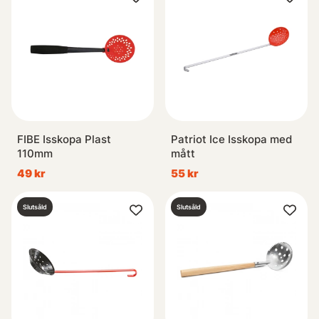
FIBE Isskopa Plast
Patriot Ice Isskopa med
110mm
mått
49 kr
55 kr
Slutsåld
Slutsåld