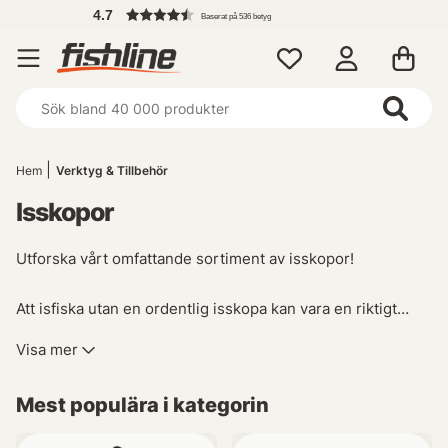
4.7
Baserat på 536 betyg
Hem
Verktyg & Tillbehör
Isskopor
Utforska vårt omfattande sortiment av isskopor!
Att isfiska utan en ordentlig isskopa kan vara en riktigt
otrevlig upplevelse. När vattnet fryser, riskerar du att få
Visa mer
snöslag och slask i ditt borrade hål - inte direkt det man
önskar när man är ute på isen! Med hjälp av en kvalitativ
Mest populära i kategorin
isskopa eller hårlev blir det dock både snabbt och smidigt
att rensa bort all skräp från hålet. Dessutom minskas