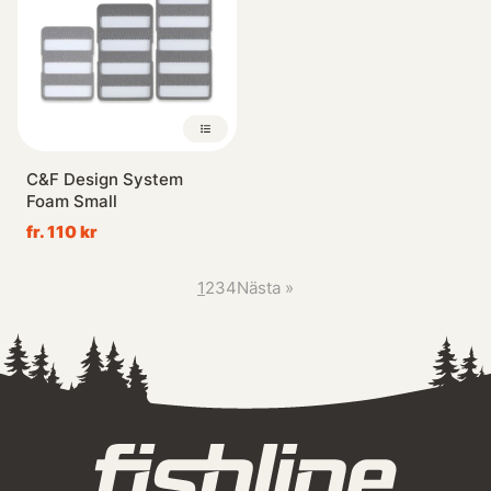
C&F Design System
Foam Small
fr. 110 kr
1
2
3
4
Nästa
»