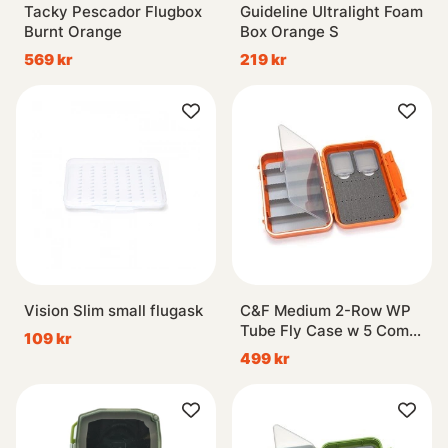
Tacky Pescador Flugbox
Guideline Ultralight Foam
Burnt Orange
Box Orange S
569 kr
219 kr
Vision Slim small flugask
C&F Medium 2-Row WP
Tube Fly Case w 5 Comp
109 kr
(CF-2405H) Burnt
499 kr
Orange