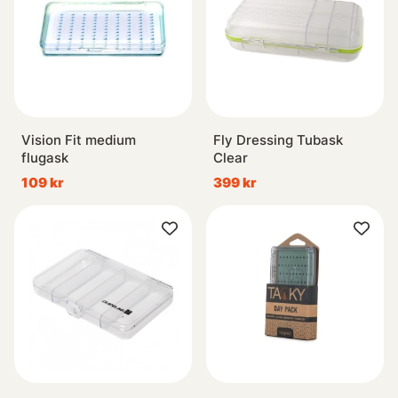
Vision Fit medium
Fly Dressing Tubask
flugask
Clear
109 kr
399 kr