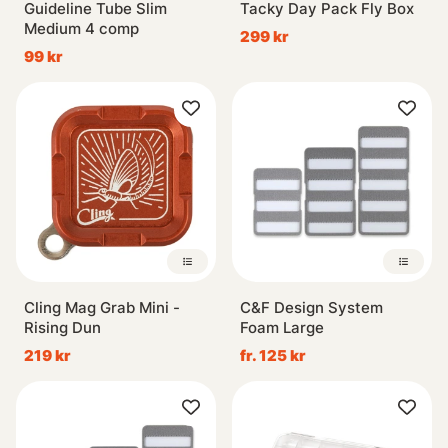
Guideline Tube Slim
Tacky Day Pack Fly Box
Medium 4 comp
299 kr
99 kr
Cling Mag Grab Mini -
C&F Design System
Rising Dun
Foam Large
219 kr
fr. 125 kr