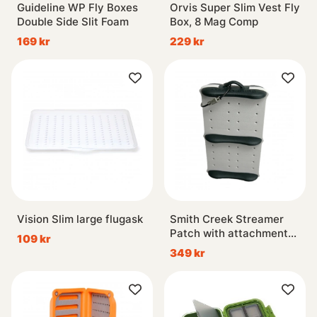
Guideline WP Fly Boxes
Orvis Super Slim Vest Fly
Double Side Slit Foam
Box, 8 Mag Comp
169 kr
229 kr
Vision Slim large flugask
Smith Creek Streamer
Patch with attachment
109 kr
cable
349 kr