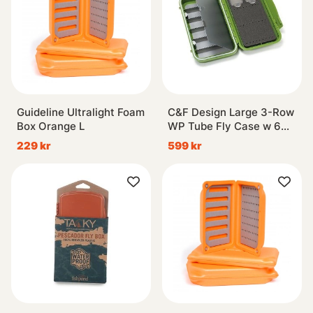
Guideline Ultralight Foam
C&F Design Large 3-Row
Box Orange L
WP Tube Fly Case w 6
Comp (CF-3406H) Olive
229 kr
599 kr