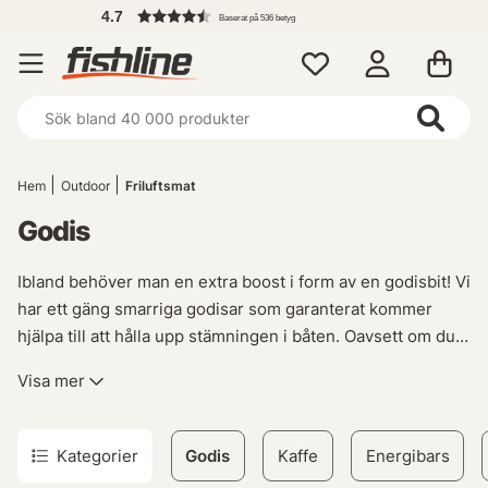
4.7
Baserat på 536 betyg
Hem
Outdoor
Friluftsmat
Godis
Ibland behöver man en extra boost i form av en godisbit! Vi
har ett gäng smarriga godisar som garanterat kommer
hjälpa till att hålla upp stämningen i båten. Oavsett om du
är ute på fisketur eller bara njuter av friluftslivet, så finns
Visa mer
det inget som slår den perfekta biten choklad, lakrits,
geléhallon, karameller eller sura godisar för att sätta
guldkant på upplevelsen. Vårt sortiment av läckra
Kategorier
Godis
Kaffe
Energibars
godsaker erbjuder något för varje smak och humör - allt