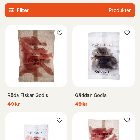
från klassiska favoriter till spännande nya
Filter
Produkter
smakkombinationer. Så se till att ha med dig lite extra
energi och glädje nästa gång du ger dig ut i naturen – vårt
urval av härligt tuggodis gör det både roligare och mer
välsmakande!
Röda Fiskar Godis
Gäddan Godis
49 kr
49 kr