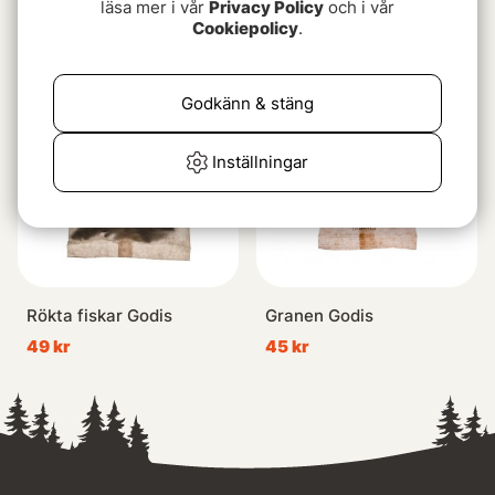
läsa mer i vår
Privacy Policy
och i vår
Hallon Godis
259 kr
Cookiepolicy
.
49 kr
Slutsåld
Slutsåld
Godkänn & stäng
Inställningar
Rökta fiskar Godis
Granen Godis
49 kr
45 kr