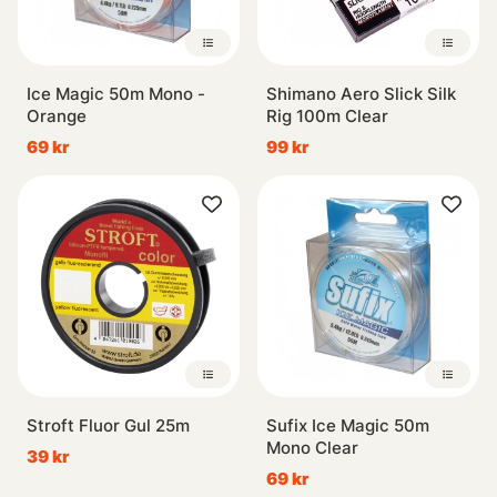
Ice Magic 50m Mono -
Shimano Aero Slick Silk
Orange
Rig 100m Clear
69 kr
99 kr
Stroft Fluor Gul 25m
Sufix Ice Magic 50m
Mono Clear
39 kr
69 kr