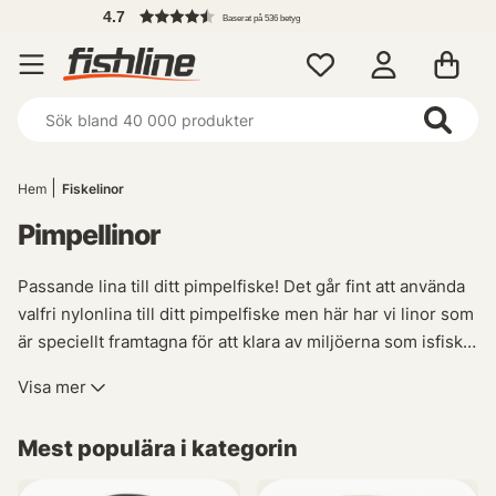
4.7
Baserat på 536 betyg
Hem
Fiskelinor
Pimpellinor
Passande lina till ditt pimpelfiske! Det går fint att använda
valfri nylonlina till ditt pimpelfiske men här har vi linor som
är speciellt framtagna för att klara av miljöerna som isfiske
kommer med, vassa kanter som skaver, kyla som kan göra
Visa mer
linorna stela och sen även linans synlighet. Vårt sortiment
av Pimpellinor erbjuder högkvalitativa alternativ
Mest populära i kategorin
anpassade för ismete och småviltfisketillbehör under
vinterförhållanden. Upptäck vårt utbud av