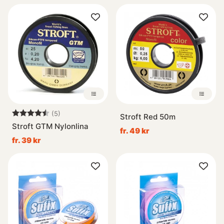
Betyg:
4.6 utav 5 stjärnor
(5)
Stroft Red 50m
Stroft GTM Nylonlina
fr. 49 kr
fr. 39 kr