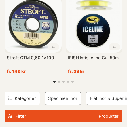
specialdesignade linor perfekta för det krävande fisket vid
låga temperaturer samt de hårda påfrestningarna från den
snötäckta terrängen. Med vår expertis inom
sportfiskeutrustning garanterar vi dig en lyckad
upplevelse varje gång du ger dig ut på isen.
Stroft GTM 0,60 1x100
IFISH Isfiskelina Gul 50m
fr. 149 kr
fr. 39 kr
Kategorier
Specimenlinor
Flätlinor & Superli
Filter
Produkter