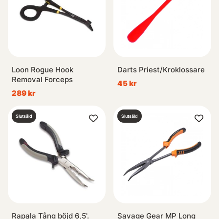
Loon Rogue Hook
Darts Priest/Kroklossare
Removal Forceps
45 kr
289 kr
Slutsåld
Slutsåld
Rapala Tång böjd 6,5'.
Savage Gear MP Long