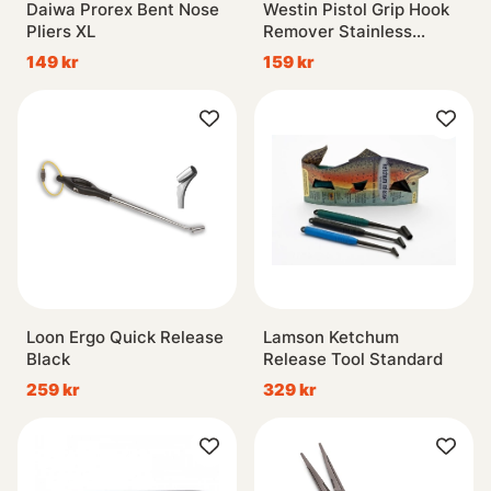
Daiwa Prorex Bent Nose
Westin Pistol Grip Hook
Pliers XL
Remover Stainless
12'/30cm
149 kr
159 kr
Loon Ergo Quick Release
Lamson Ketchum
Black
Release Tool Standard
259 kr
329 kr