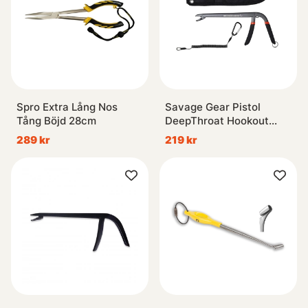
Spro Extra Lång Nos
Savage Gear Pistol
Tång Böjd 28cm
DeepThroat Hookout
22.5cm
289 kr
219 kr