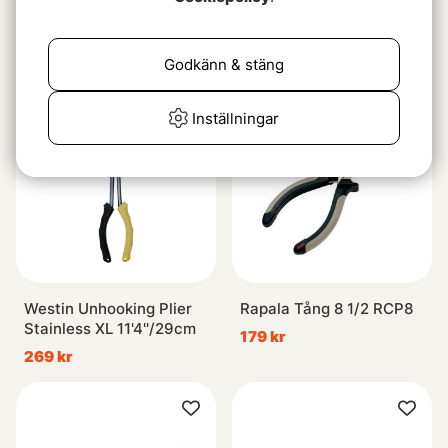
Fladen Tool Set Plier,
Spro Extra Lång Nos
Scissors, Pocket Knife
Tång Rak 28cm
209 kr
269 kr
Godkänn & stäng
Inställningar
Westin Unhooking Plier
Rapala Tång 8 1/2 RCP8
Stainless XL 11'4''/29cm
179 kr
269 kr