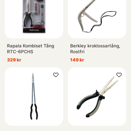
Rapala Kombiset Tång
Berkley kroklossartång,
RTC-6PCHS
Rostfri
329 kr
149 kr