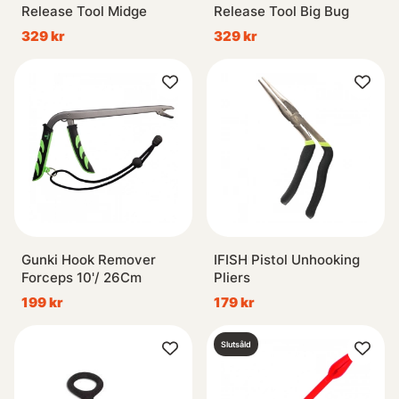
Release Tool Midge
Release Tool Big Bug
329 kr
329 kr
Gunki Hook Remover
IFISH Pistol Unhooking
Forceps 10'/ 26Cm
Pliers
199 kr
179 kr
Slutsåld