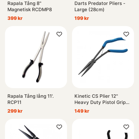
Rapala Tång 8''
Darts Predator Pliers -
Magnetisk RCDMP8
Large (28cm)
399 kr
199 kr
Rapala Tång lång 11'.
Kinetic CS Plier 12''
RCP11
Heavy Duty Pistol Grip
Blue/Black
299 kr
149 kr