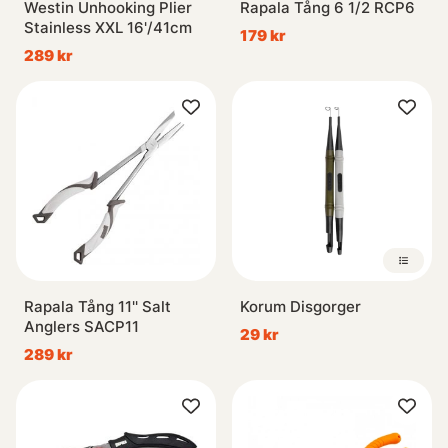
Westin Unhooking Plier
Rapala Tång 6 1/2 RCP6
Stainless XXL 16'/41cm
179 kr
289 kr
Rapala Tång 11'' Salt
Korum Disgorger
Anglers SACP11
29 kr
289 kr