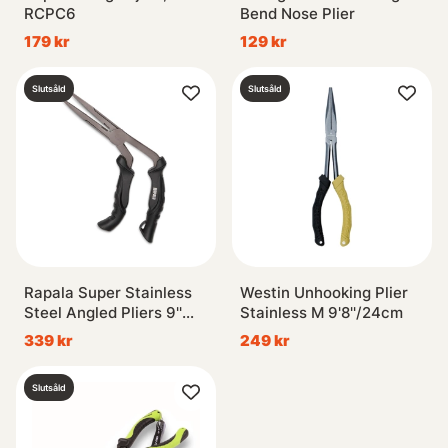
RCPC6
Bend Nose Plier
179 kr
129 kr
Slutsåld
Slutsåld
Rapala Super Stainless
Westin Unhooking Plier
Steel Angled Pliers 9''
Stainless M 9'8''/24cm
23cm
339 kr
249 kr
Slutsåld