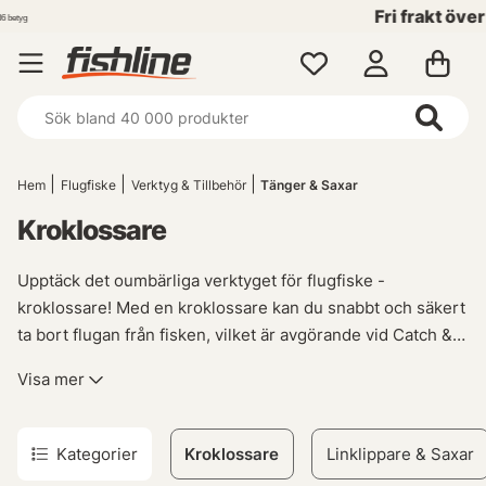
Fri frakt över 699 kr!
Hem
Flugfiske
Verktyg & Tillbehör
Tänger & Saxar
Kroklossare
Upptäck det oumbärliga verktyget för flugfiske -
kroklossare! Med en kroklossare kan du snabbt och säkert
ta bort flugan från fisken, vilket är avgörande vid Catch &
Release. Utforska vårt breda sortiment av olika typer av
Visa mer
kroklossare som passar alla dina behov inom flugfiske. Välj
bland högkvalitativa modeller med innovativ design och
användbara funktioner för att underlätta din
Kategorier
Kroklossare
Linklippare & Saxar
fiskupplevelse. Oavsett om du föredrar traditionella eller