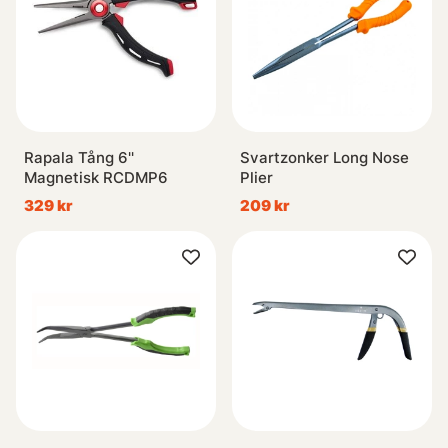
Rapala Tång 6''
Svartzonker Long Nose
Magnetisk RCDMP6
Plier
329 kr
209 kr