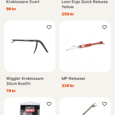
Kroklossare Svart
Loon Ergo Quick Release
Yellow
99 kr
259 kr
Wiggler Kroklossare
MP-Releaser
30cm Rostfri
339 kr
79 kr