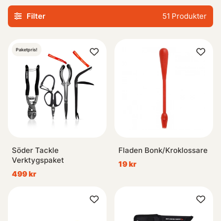
mer moderna varianter, kommer vår samling av
Filter
51
Produkter
kroklossare definitivt att imponera på dig. Ta kontroll över
ditt flytfiske med hjälp av dessa praktiska redskap – ett
måste i varje seriös sportfiskares utrustningssamling!
Paketpris!
Söder Tackle
Fladen Bonk/Kroklossare
Verktygspaket
19 kr
499 kr