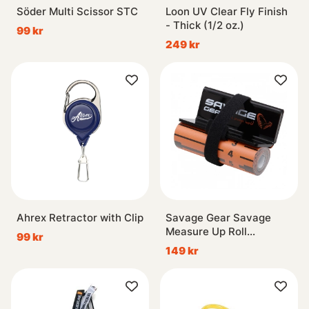
Söder Multi Scissor STC
Loon UV Clear Fly Finish
- Thick (1/2 oz.)
99 kr
249 kr
Ahrex Retractor with Clip
Savage Gear Savage
Measure Up Roll
99 kr
8x130cm
149 kr