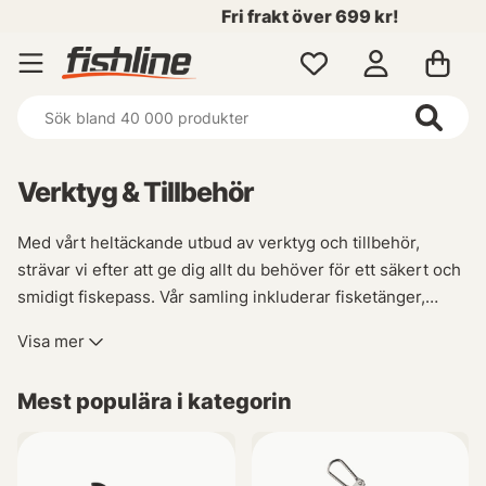
Fri frakt över 699 kr!
Verktyg & Tillbehör
Med vårt heltäckande utbud av verktyg och tillbehör,
strävar vi efter att ge dig allt du behöver för ett säkert och
smidigt fiskepass. Vår samling inkluderar fisketänger,
fiskeknivar, beteshinkar, flugaskar samt krokavdragare -
Visa mer
allt som krävs för att hantera både fisken och dina redskap
med lätthet. Vi är här för att se till såväl din egen som
Mest populära i kategorin
fisken du jagar välbefinnande under hela upplevelsen.