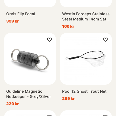
Orvis Flip Focal
Westin Forceps Stainless
Steel Medium 14cm Satin
399 kr
Finish
169 kr
Guideline Magnetic
Pool 12 Ghost Trout Net
Netkeeper - Grey/Silver
299 kr
229 kr