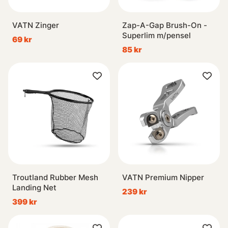
VATN Zinger
Zap-A-Gap Brush-On -
Superlim m/pensel
69 kr
85 kr
Troutland Rubber Mesh
VATN Premium Nipper
Landing Net
239 kr
399 kr