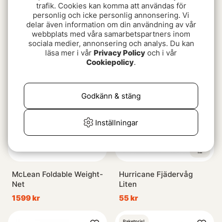
trafik. Cookies kan komma att användas för
personlig och icke personlig annonsering. Vi
delar även information om din användning av vår
Savage Gear Pro Folding
Guideline Multi Grip LW
webbplats med våra samarbetspartners inom
Rubber Mesh Landing
Net - M
sociala medier, annonsering och analys. Du kan
Nets
fr. 499 kr
699 kr
läsa mer i vår
Privacy Policy
och i vår
Cookiepolicy
.
Godkänn & stäng
Inställningar
McLean Foldable Weight-
Hurricane Fjädervåg
Net
Liten
1599 kr
55 kr
Paketpris!