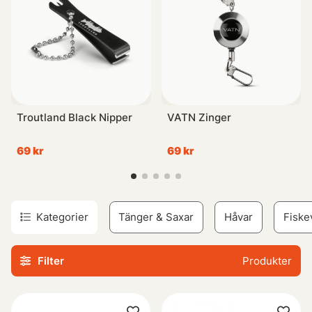
Troutland Black Nipper
VATN Zinger
69 kr
69 kr
Kategorier
Tänger & Saxar
Håvar
Fiske
Filter
Produkter