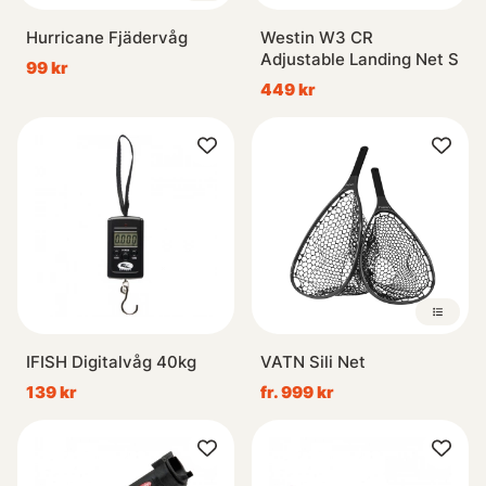
Hurricane Fjädervåg
Westin W3 CR
Adjustable Landing Net S
99 kr
449 kr
IFISH Digitalvåg 40kg
VATN Sili Net
139 kr
fr. 999 kr