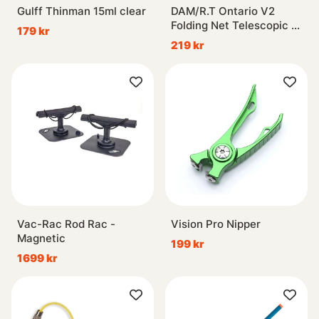
Gulff Thinman 15ml clear
DAM/R.T Ontario V2
Folding Net Telescopic -
179 kr
50x50cm
219 kr
Vac-Rac Rod Rac -
Vision Pro Nipper
Magnetic
199 kr
1699 kr