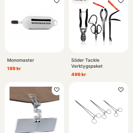
Monomaster
Söder Tackle
Verktygspaket
189 kr
499 kr