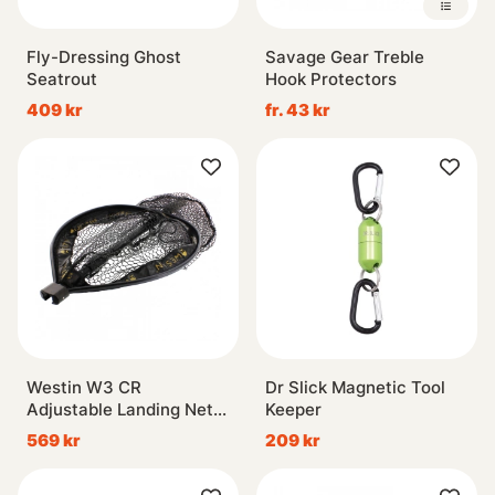
Fly-Dressing Ghost
Savage Gear Treble
Seatrout
Hook Protectors
409 kr
fr. 43 kr
Westin W3 CR
Dr Slick Magnetic Tool
Adjustable Landing Net
Keeper
M
569 kr
209 kr