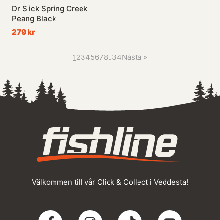
Dr Slick Spring Creek
Peang Black
279 kr
1
2
3
4
5
6
7
8
..
34
Nästa
»
Välkommen till vår Click & Collect i Veddesta!