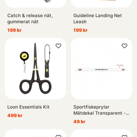
Catch & release nät,
Guideline Landing Net
gummerat nät
Leash
199 kr
199 kr
Loon Essentials Kit
Sportfiskeprylar
Mätdekal Transparent -
499 kr
136x5cm
49 kr