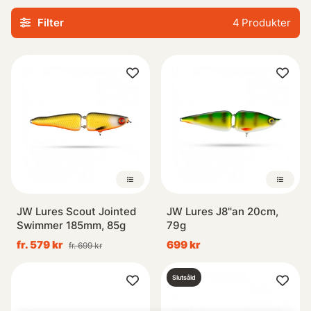
en realistisk simrörelse som attraherar rovfisken. Med
Filter
4
Produkter
material av högsta kvalitet och omsorgsfullt applicerade
detaljer återskapas naturens egna mönster på ett
imponerande sätt.
Oavsett om du är nybörjare eller erfaren sportfiskare
kommer dessa handskapade swimbaits säkerligen öka
dina chanser att fånga den stora fisken. Utforska vårt
sortiment idag för att hitta det perfekta handgjorda
swimbaitet som passar din fiskestil och preferenser.
JW Lures Scout Jointed
JW Lures J8''an 20cm,
Swimmer 185mm, 85g
79g
fr. 579 kr
699 kr
fr. 699 kr
Slutsåld