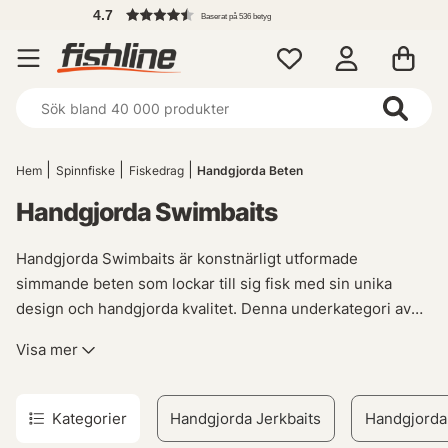
4.7
Baserat på 536 betyg
Hem
Spinnfiske
Fiskedrag
Handgjorda Beten
Handgjorda Swimbaits
Handgjorda Swimbaits är konstnärligt utformade
simmande beten som lockar till sig fisk med sin unika
design och handgjorda kvalitet. Denna underkategori av
Handgjorda Beten erbjuder ett brett utbud av swimbaits,
Visa mer
var och en skapad för att efterlikna rörelserna hos olika
byten i vattnet.
Kategorier
Handgjorda Jerkbaits
Handgjorda
Varje handgjord swimbait är noggrant formgiven för att ge