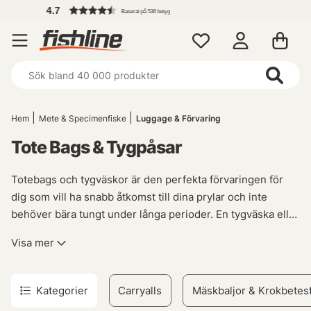
Fri frakt över
 betyg
Hem
Mete & Specimenfiske
Luggage & Förvaring
Tote Bags & Tygpåsar
Totebags och tygväskor är den perfekta förvaringen för
dig som vill ha snabb åtkomst till dina prylar och inte
behöver bära tungt under långa perioder. En tygväska eller
totebag är den perfekta arbetskamraten och hjälper dig att
Visa mer
hålla ordning på dina tillhörigheter samtidigt som den
adderar en extra touch till din outfit!
Kategorier
Carryalls
Mäskbaljor & Krokbetes