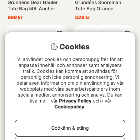
Grundéns Gear Hauler
Grundéns Shoreman
Tote Bag 50L Anchor
Tote Bag Orange
999 kr
529 kr
Cookies
Vi använder cookies och personuppgifter för att
anpassa innehåll och annonser samt analysera
trafik. Cookies kan komma att användas för
personlig och icke personlig annonsering. Vi
delar även information om din användning av vår
webbplats med våra samarbetspartners inom
sociala medier, annonsering och analys. Du kan
Patagonia Terravia Tote
Yeti Camino Carryall 35
läsa mer i vår
Privacy Policy
och i vår
Pack RVGN
2.0 - Black
Cookiepolicy
.
999 kr
1899 kr
Godkänn & stäng