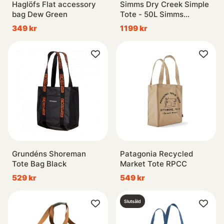
Haglöfs Flat accessory
Simms Dry Creek Simple
bag Dew Green
Tote - 50L Simms
Orange
349 kr
1199 kr
Grundéns Shoreman
Patagonia Recycled
Tote Bag Black
Market Tote RPCC
529 kr
549 kr
Slutsåld