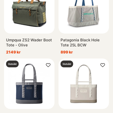
Umpqua ZS2 Wader Boot
Patagonia Black Hole
Tote - Olive
Tote 25L BCW
2149 kr
899 kr
Slutsåld
Slutsåld