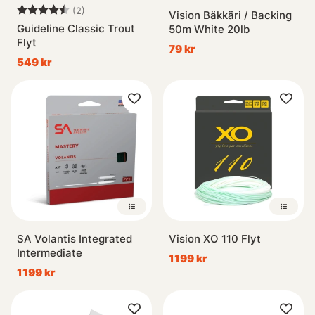
Betyg:
4.5 utav 5 stjärnor
(2)
Vision Bäkkäri / Backing
Guideline Classic Trout
50m White 20lb
Flyt
79 kr
549 kr
SA Volantis Integrated
Vision XO 110 Flyt
Intermediate
1199 kr
1199 kr