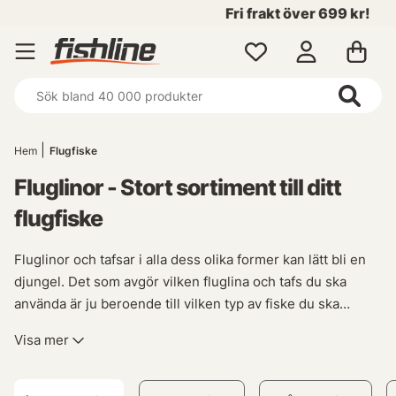
Fri frakt över 699 kr!
Hem
Flugfiske
Fluglinor - Stort sortiment till ditt
flugfiske
Fluglinor och tafsar i alla dess olika former kan lätt bli en
djungel. Det som avgör vilken fluglina och tafs du ska
använda är ju beroende till vilken typ av fiske du ska
bedriva. Enhandslinor till dina enhandsspön och
Visa mer
tvåhandslinor, eller klumpar som man kallar dom, till dina
tvåhandsspön. Och tafsar som passar.
Där emellan så finns det mängder med möjligheter.