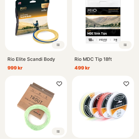
flugor.
På kusten så är det populärt att köra fluorocarbon-tafsar
då de är mer tåliga, har samma densitet som vatten, vilket
gör att dom sjunker lite. Och även för att fluorcarbon är
mer eller mindre ‘‘osynliga‘‘ för fisken.
Fluglinor från kända
varumärken som Vision, Guideline, RIO, Loop, Scientific
Angler mfl. Behöver du hjälp i valet av rätt fluglina så är du
Rio Elite Scandi Body
Rio MDC Tip 18ft
välkommen att kontakta oss så hjälper vi dig.
999 kr
499 kr