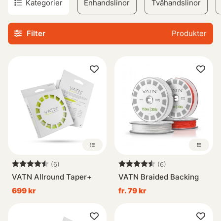
Kategorier
Enhandslinor
Tvåhandslinor
Vi ska försöka hjälpa dig så gott vi kan så du hittar rätt
fluglina till dina flugspön och som passar ditt
Filter
Produkter
flugfiske.
Backing
Backing, eller backlina som det hette förr
i tiden är nästan precis som det låter. En ‘‘backup-lina‘‘ som
sitter först på spolen innan man fäster fluglinan i den.
Det som avgör hur mycket backing och även dimensionen
du behöver på din flugrulle är vilken art du ska fiska efter.
För mindre harr och öring så kan det oftast räcka med 12-
20 lb, och 50-100 meter, men efter större havsöring och
lax i älv så kan det behövas från 30-50 lbs, och upp till
200-300 meter. Även om du ska fiska saltvattensfiske så
kan det vara bra med starkare och längre
Betyg:
4.7 utav 5 stjärnor
Betyg:
4.7 utav 5 stjär
(6)
(6)
backing.
Fluglinor För enhandspön
Nuförtiden så finns
VATN Allround Taper+
VATN Braided Backing
det enhandsspön i flertalet längder, klasser och aktioner,
699 kr
fr. 79 kr
då kan det vara svårt att hitta en fluglina som passar just
ditt spö. Vi har testat de flesta flugspöna och fluglinorna på
marknaden under åren, och försöker även att testa nya