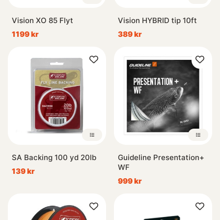
Vision XO 85 Flyt
Vision HYBRID tip 10ft
1199 kr
389 kr
SA Backing 100 yd 20lb
Guideline Presentation+
WF
139 kr
999 kr