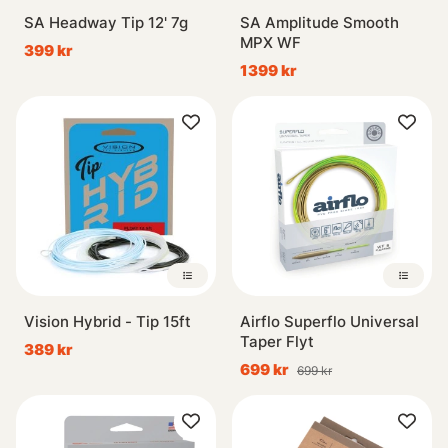
SA Headway Tip 12' 7g
SA Amplitude Smooth
MPX WF
399 kr
1399 kr
Vision Hybrid - Tip 15ft
Airflo Superflo Universal
Taper Flyt
389 kr
699 kr
699 kr