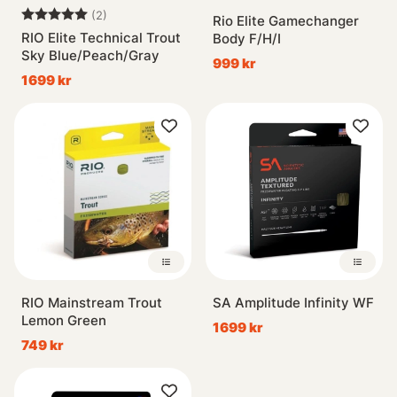
Betyg:
5.0 utav 5 stjärnor
(2)
Rio Elite Gamechanger
RIO Elite Technical Trout
Body F/H/I
Sky Blue/Peach/Gray
999 kr
1699 kr
RIO Mainstream Trout
SA Amplitude Infinity WF
Lemon Green
1699 kr
749 kr