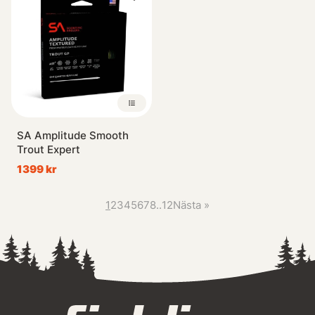
SA Amplitude Smooth
Trout Expert
1399 kr
1
2
3
4
5
6
7
8
..
12
Nästa
»