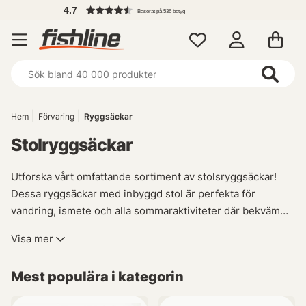
4.7
Baserat på 536 betyg
Hem
Förvaring
Ryggsäckar
Stolryggsäckar
Utforska vårt omfattande sortiment av stolsryggsäckar!
Dessa ryggsäckar med inbyggd stol är perfekta för
vandring, ismete och alla sommaraktiviteter där bekväm
sittplats saknas. Vår kollektion inkluderar allt från enkla
Visa mer
sitser till välstopprade modeller med stadig ryggstöd.
Oavsett vilken variant du väljer kan du räkna med gott om
Mest populära i kategorin
utrymme för att bära dina nödvändigheter under utflykten.