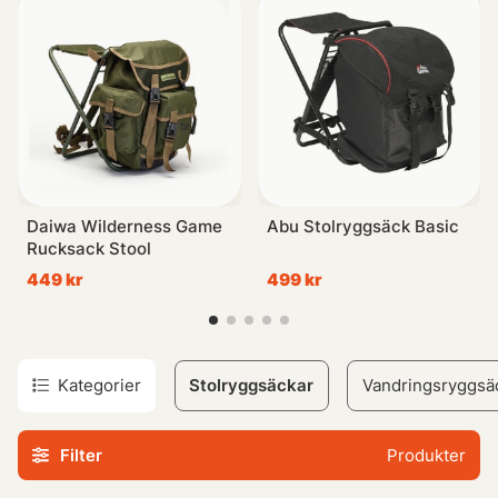
Våra fiskestolar kombinerat i form av en ryggsack erbjuder
både funktionalitet och komfort samtidigt som de möjligör
dig att ha händerna fria när det behovs mest vid
exempelvis kastning eller knyting på flugan.
Med funktionella detaljer såsom justerbara remmar, fickor
och robust konstruktion kommer dessa väskor säkerställa
din bekvämlighet oavsett aktivitetens längd eller
intensivtet.
Daiwa Wilderness Game
Abu Stolryggsäck Basic
Rucksack Stool
Oavsett om du letar efter den ultimata lösningen för
449 kr
499 kr
sportfisketuren eller helt enkel vill kunna ta pausen
varheltsom helsts utan bekymmer - vår serie av
Stolsrycksäckarna har något passande for dig!
Kategorier
Stolryggsäckar
Vandringsryggsä
Filter
Produkter