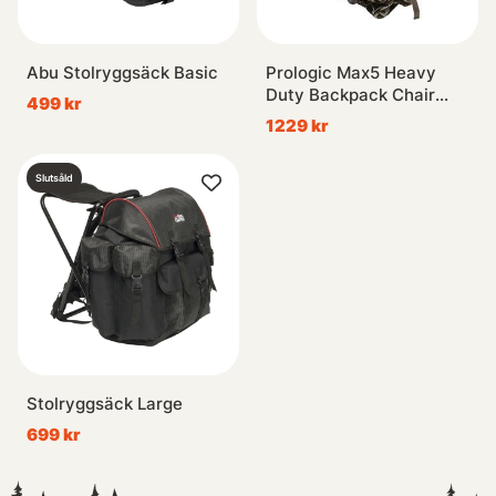
Abu Stolryggsäck Basic
Prologic Max5 Heavy
Duty Backpack Chair
499 kr
(34x32x51cm)
1229 kr
Slutsåld
Stolryggsäck Large
699 kr