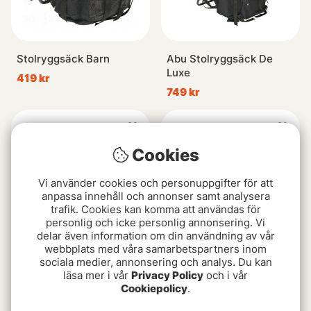
Stolryggsäck Barn
Abu Stolryggsäck De
Luxe
419 kr
749 kr
Cookies
Vi använder cookies och personuppgifter för att
anpassa innehåll och annonser samt analysera
trafik. Cookies kan komma att användas för
personlig och icke personlig annonsering. Vi
delar även information om din användning av vår
webbplats med våra samarbetspartners inom
sociala medier, annonsering och analys. Du kan
IFISH IceChair Panorama
Stolryggsäck Junior
läsa mer i vår
Privacy Policy
och i vår
749 kr
529 kr
Cookiepolicy
.