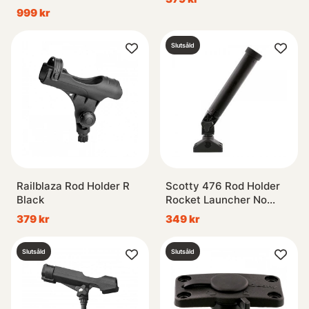
999 kr
Slutsåld
Railblaza Rod Holder R
Scotty 476 Rod Holder
Black
Rocket Launcher No
Jacket W241 Mount
379 kr
349 kr
Slutsåld
Slutsåld