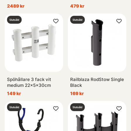
2489 kr
479 kr
Slutsåld
Slutsåld
Spöhållare 3 fack vit
Railblaza RodStow Single
medium 22x5x30cm
Black
149 kr
169 kr
Slutsåld
Slutsåld