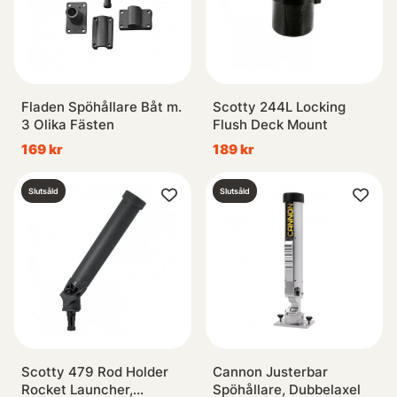
Fladen Spöhållare Båt m.
Scotty 244L Locking
3 Olika Fästen
Flush Deck Mount
169 kr
189 kr
Slutsåld
Slutsåld
Scotty 479 Rod Holder
Cannon Justerbar
Rocket Launcher,
Spöhållare, Dubbelaxel