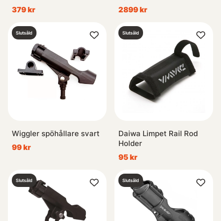
Without Mount
379 kr
2899 kr
Slutsåld
Slutsåld
Wiggler spöhållare svart
Daiwa Limpet Rail Rod
Holder
99 kr
95 kr
Slutsåld
Slutsåld