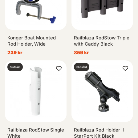
Konger Boat Mounted
Railblaza RodStow Triple
Rod Holder, Wide
with Caddy Black
239 kr
859 kr
Slutsåld
Slutsåld
Railblaza RodStow Single
Railblaza Rod Holder II
White
StarPort Kit Black