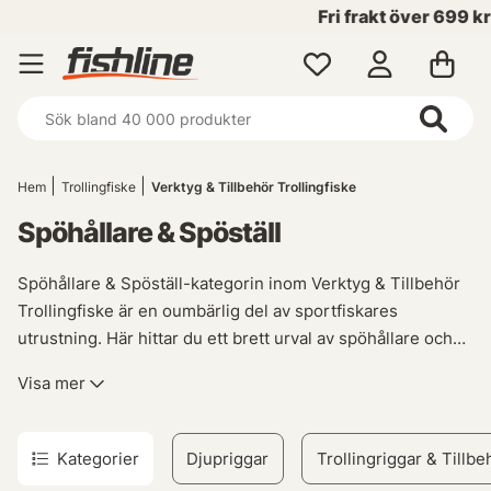
Fri frakt över 699 kr!
Hem
Trollingfiske
Verktyg & Tillbehör Trollingfiske
Spöhållare & Spöställ
Spöhållare & Spöställ-kategorin inom Verktyg & Tillbehör
Trollingfiske är en oumbärlig del av sportfiskares
utrustning. Här hittar du ett brett urval av spöhållare och
spöställ som är designade för att säkerställa bekvämlighet,
Visa mer
funktionalitet och hållbarhet under dina fisketurer.
Oavsett om du ägnar dig åt trollingfiske eller andra former
Kategorier
Djupriggar
Trollingriggar & Tillbe
av sportfiske, så kommer vårt sortiment av spöhållare och