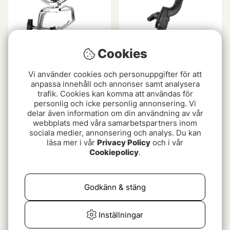
Cookies
Wiggler Spöhållare med
RAM Rod Revolution Rod
tving
Holder
Vi använder cookies och personuppgifter för att
anpassa innehåll och annonser samt analysera
269 kr
959 kr
trafik. Cookies kan komma att användas för
personlig och icke personlig annonsering. Vi
delar även information om din användning av vår
webbplats med våra samarbetspartners inom
sociala medier, annonsering och analys. Du kan
läsa mer i vår
Privacy Policy
och i vår
Cookiepolicy
.
Godkänn & stäng
Railblaza Rod Holder
Railblaza Rod Tube
Inställningar
Extender
StarPort HD Kit Black