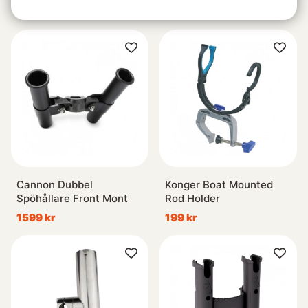
229 kr
569 kr
Cannon Dubbel
Konger Boat Mounted
Spöhållare Front Mont
Rod Holder
1599 kr
199 kr