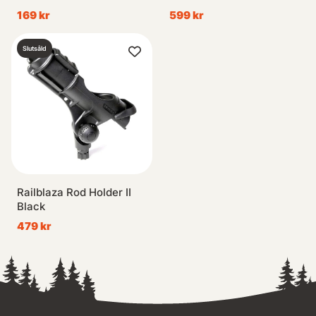
169 kr
599 kr
Slutsåld
Railblaza Rod Holder II
Black
479 kr