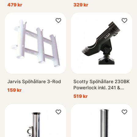
479 kr
329 kr
Jarvis Spöhållare 3-Rod
Scotty Spöhållare 230BK
Powerlock inkl. 241 &
159 kr
242
519 kr