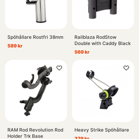
Spöhållare Rostfri 38mm
Railblaza RodStow
Double with Caddy Black
589 kr
569 kr
RAM Rod Revolution Rod
Heavy Strike Spöhållare
Holder Trk Base
379 kr