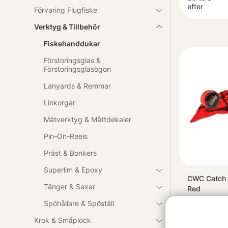
efter
Förvaring Flugfiske
Verktyg & Tillbehör
Fiskehanddukar
Förstoringsglas &
Förstoringsglasögon
Lanyards & Remmar
Linkorgar
Mätverktyg & Måttdekaler
Pin-On-Reels
Präst & Bonkers
Superlim & Epoxy
CWC Catch 
Tänger & Saxar
Red
49 kr
Spöhållare & Spöställ
Krok & Småplock