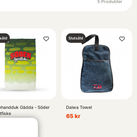
5
Produkter
såld
Slutsåld
ehandduk Gädda - Söder
Daiwa Towel
tfiske
65 kr
kr