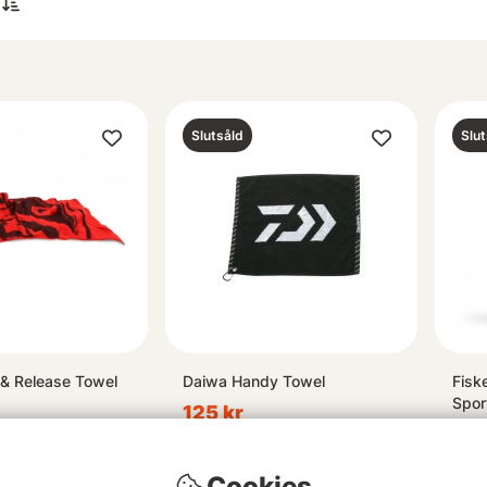
Slutsåld
Slut
& Release Towel
Daiwa Handy Towel
Fisk
Spor
125 kr
69 
Cookies