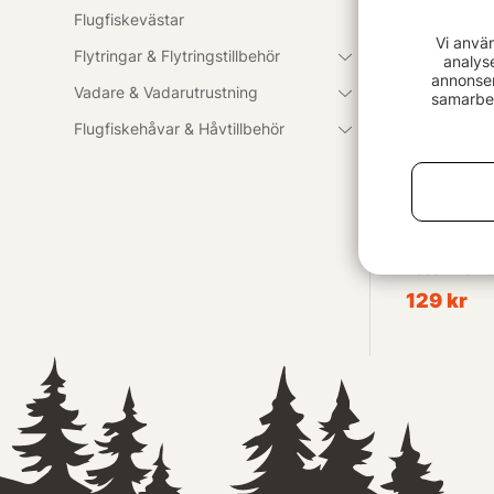
Flugfiskevästar
Slutsåld
Vi anvä
Flytringar & Flytringstillbehör
analys
annonser
Vadare & Vadarutrustning
samarbet
Flugfiskehåvar & Håvtillbehör
Leech Towel
129 kr