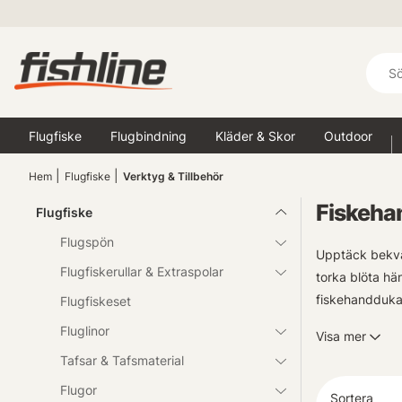
Flugfiske
Flugbindning
Kläder & Skor
Outdoor
Hem
Flugfiske
Verktyg & Tillbehör
Fiskeha
Flugfiske
Flugspön
Upptäck bekväm
Flugfiskerullar & Extraspolar
torka blöta hä
fiskehanddukar
Flugfiskeset
Fiskehanddukar
Fluglinor
Visa mer
Tafsar & Tafsmaterial
Flugor
Sortera