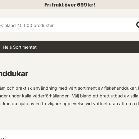
Fri frakt över 699 kr!
Hela Sortimentet
nddukar
 och praktisk användning med vårt sortiment av fiskehanddukar. Perf
nder under kalla väderförhållanden. Välj bland ett brett utbud av sti
 kan du njuta av en trevligare upplevelse vid vattnet utan att oroa di
, exklusivt tillgängligt hos oss på e-handeln.