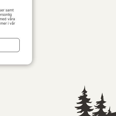
ser samt
rsonlig
 med våra
mer i vår