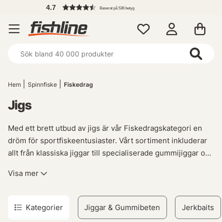
4.7
Baserat på 536 betyg
Hem
Spinnfiske
Fiskedrag
Jigs
Med ett brett utbud av jigs är vår Fiskedragskategori en
dröm för sportfiskeentusiaster. Vårt sortiment inkluderar
allt från klassiska jiggar till specialiserade gummijiggar och
kompletta jiggset, vilket gör det till den ultimata
Visa mer
destinationen för alla som älskar att fiska med denna
teknik. Oavsett om du letar efter specifika märken eller
olika storlekar och vikter på dina jigs, har vi något som
Kategorier
Jiggar & Gummibeten
Jerkbaits
passar just din stil av sportfiske.