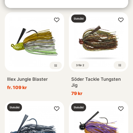
199 kr
59 kr
Slutsåld
3 för 2
Illex Jungle Blaster
Söder Tackle Tungsten
Jig
fr. 109 kr
79 kr
Slutsåld
Slutsåld