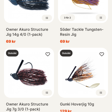
3 för 2
Owner Akuro Structure
Söder Tackle Tungsten-
Jig 14g 4/0 (1-pack)
Resin Jig
69 kr
69 kr
Slutsåld
Slutsåld
Owner Akuro Structure
Gunki Hoverjig 10g
Jig 7g 3/0 (1-pack)
129 kr