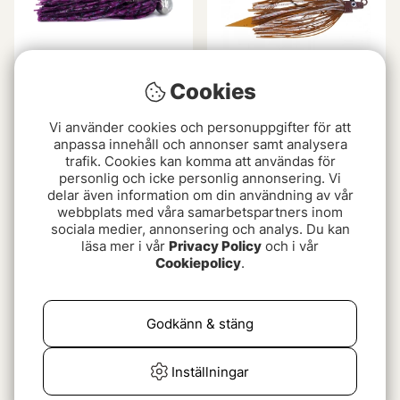
Cookies
Bite Of Bleak Football
Pig Digger Swim Jig 15g -
Skirted Jig
Motoroil Pepper
Vi använder cookies och personuppgifter för att
anpassa innehåll och annonser samt analysera
89 kr
69 kr
trafik. Cookies kan komma att användas för
personlig och icke personlig annonsering. Vi
delar även information om din användning av vår
webbplats med våra samarbetspartners inom
sociala medier, annonsering och analys. Du kan
läsa mer i vår
Privacy Policy
och i vår
Cookiepolicy
.
Godkänn & stäng
Megabass Uoze
Pig Digger Swim Jig 15g -
Inställningar
Swimmer
Smelt