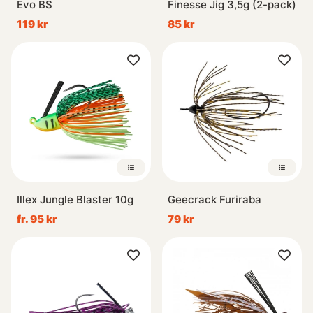
Evo BS
Finesse Jig 3,5g (2-pack)
119 kr
85 kr
Illex Jungle Blaster 10g
Geecrack Furiraba
fr. 95 kr
79 kr