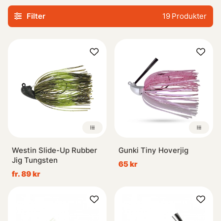
Filter
19
Produkter
Vi erbjuder högkvalitativa produkter inom kategorin Jigs
såsom skedar, blänken samt betes- & dragjigg i flera
utföranden - allt designat för att maximera din
fångstpotential när du ger dig ut på vattnet. Med våra
noggrant kuraterade valmöjligheter kan du vara säker på
att hitta de perfekta jiggsarna oavsett om du föredrar
vertikal-, dropshot- eller traditionellt horisontell-fiske.
Oavsett om du är nybörjare eller erfaren proffs kommer
vårt urval av Jigs definitivt ge dig inspiration inför nästa
fisketur!
Westin Slide-Up Rubber
Gunki Tiny Hoverjig
Jig Tungsten
65 kr
fr. 89 kr