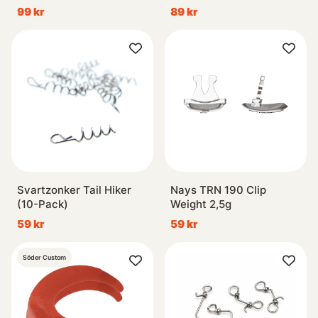
99 kr
89 kr
Svartzonker Tail Hiker
Nays TRN 190 Clip
(10-Pack)
Weight 2,5g
59 kr
59 kr
Söder Custom