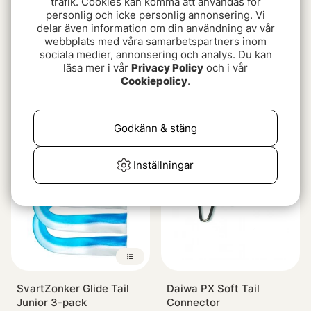
trafik. Cookies kan komma att användas för
personlig och icke personlig annonsering. Vi
delar även information om din användning av vår
webbplats med våra samarbetspartners inom
sociala medier, annonsering och analys. Du kan
läsa mer i vår
Privacy Policy
och i vår
Cookiepolicy
.
SvartZonker Glide Tail 3-
Westin Swim Tail 12cm
pack
Spare Curltail 9cm, 8g
(2-pack)
45 kr
55 kr
Godkänn & stäng
Inställningar
SvartZonker Glide Tail
Daiwa PX Soft Tail
Junior 3-pack
Connector