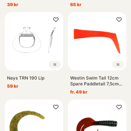
39 kr
65 kr
Nays TRN 190 Lip
Westin Swim Tail 12cm
Spare Paddletail 7,5cm
59 kr
11g (2-pack)
fr. 49 kr