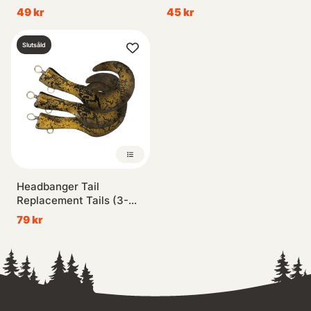
49 kr
45 kr
Slutsåld
Headbanger Tail
Replacement Tails (3-
pack)
79 kr