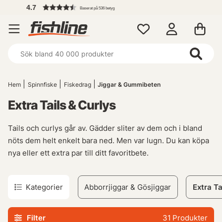
Fri frakt över 
etyg
Hem
Spinnfiske
Fiskedrag
Jiggar & Gummibeten
Extra Tails & Curlys
Tails och curlys går av. Gädder sliter av dem och i bland
nöts dem helt enkelt bara ned. Men var lugn. Du kan köpa
nya eller ett extra par till ditt favoritbete.
Kategorier
Abborrjiggar & Gösjiggar
Extra Ta
Filter
31
Produkter