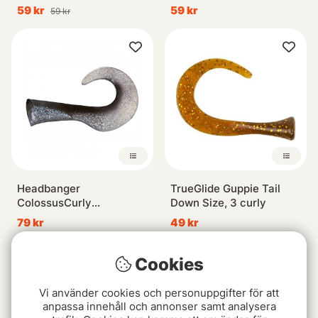
59 kr
59 kr
59 kr
Headbanger
TrueGlide Guppie Tail
ColossusCurly
Down Size, 3 curly
Replacement Tail
79 kr
49 kr
Cookies
Vi använder cookies och personuppgifter för att
anpassa innehåll och annonser samt analysera