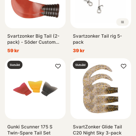
Svartzonker Big Tail (2-
Svartzonker Tail rig 5-
pack) - Söder Custom
pack
Green Motoroil Cola
59 kr
39 kr
Slutsåld
Slutsåld
Gunki Scunner 175 S
SvartZonker Glide Tail
Twin-Spare Tail Set
C20 Night Sky 3-pack