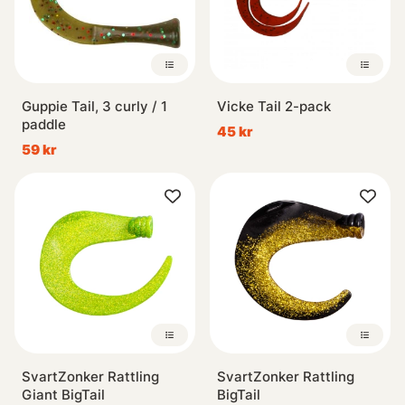
Guppie Tail, 3 curly / 1
Vicke Tail 2-pack
paddle
45 kr
59 kr
SvartZonker Rattling
SvartZonker Rattling
Giant BigTail
BigTail