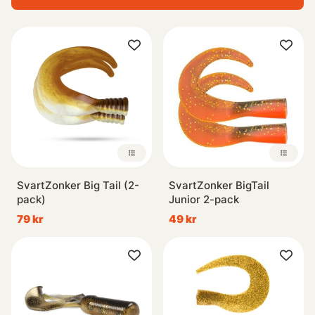
SvartZonker Big Tail (2-
SvartZonker BigTail
pack)
Junior 2-pack
79 kr
49 kr