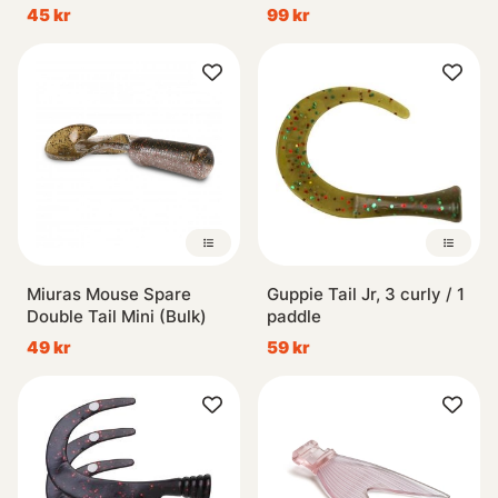
45 kr
99 kr
Miuras Mouse Spare
Guppie Tail Jr, 3 curly / 1
Double Tail Mini (Bulk)
paddle
49 kr
59 kr