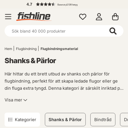
7
Baserat på 536 betyg
Hem
Flugbindning
Flugbindningsmaterial
Shanks & Pärlor
Här hittar du ett brett utbud av shanks och pärlor för
flugbindning, perfekt för att skapa ledade flugor eller ge
din fluga extra tyngd. Denna kategori är särskilt inriktad på
gäddfiskeentusiaster som behöver de nödvändiga
Visa mer
tillbehören för att binda effektiva ledade gäddflugor.
Upptäck vårt sortiment av högkvalitativa produkter som
kommer att ta ditt fiskande till nästa nivå. Med shanks och
Kategorier
Shanks & Pärlor
Bindtråd
D
pärlor från välrenommerade varumärken kan du vara säker