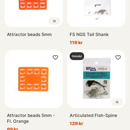
Attractor beads 5mm
FS NGS Tail Shank
119 kr
Slutsåld
Attractor beads 5mm -
Articulated Fish-Spine
Fl. Orange
129 kr
69 kr