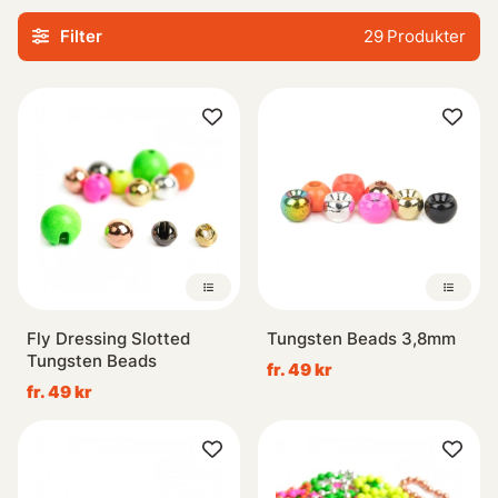
på enastående prestanda när det verkligen räknas vid
Filter
29
Produkter
vattnet.
Fly Dressing Slotted
Tungsten Beads 3,8mm
Tungsten Beads
fr. 49 kr
fr. 49 kr