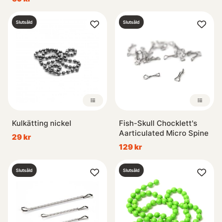
Slutsåld
Slutsåld
Kulkätting nickel
Fish-Skull Chocklett's
Aarticulated Micro Spine
29 kr
129 kr
Slutsåld
Slutsåld