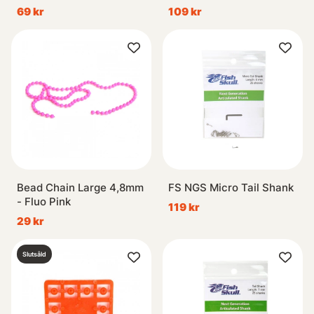
69 kr
109 kr
Bead Chain Large 4,8mm
FS NGS Micro Tail Shank
- Fluo Pink
119 kr
29 kr
Slutsåld