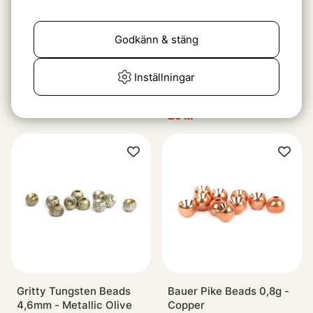
Godkänn & stäng
Inställningar
Attractor beads 4mm
Flourescent Bead Chain
Medium #132 Fluo Green
69 kr
29 kr
Gritty Tungsten Beads
Bauer Pike Beads 0,8g -
4,6mm - Metallic Olive
Copper