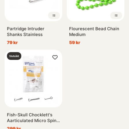
Partridge Intruder
Flourescent Bead Chain
Shanks Stainless
Medium
79 kr
59 kr
Slutsåld
Fish-Skull Chocklett's
Aarticulated Micro Spine
- Starter Pack
299 kr