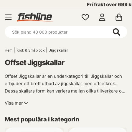
Fri frakt över 699 kr!
Hem
Krok & Småplock
Jiggskallar
Offset Jiggskallar
Offset Jiggskallar är en underkategori till Jiggskallar och
erbjuder ett brett utbud av jiggskallar med offsetkrok.
Dessa skallars form kan variera mellan olika tillverkare och
ändamål, men de har alla samma huvudsakliga fördel - att
Visa mer
minimera risken för bottennapp.
Mest populära i kategorin
Med en offset skalle får du möjlighet att fiska i områden
där det finns mycket vegetation eller hinder på bottnen.