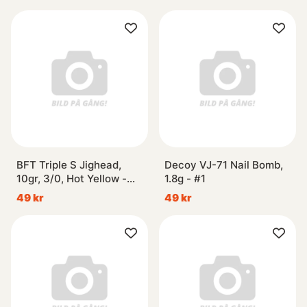
BFT Triple S Jighead,
Decoy VJ-71 Nail Bomb,
10gr, 3/0, Hot Yellow -
1.8g - #1
3pcs
49 kr
49 kr