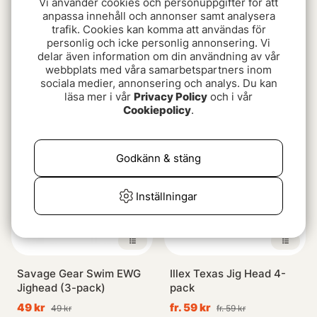
Vi använder cookies och personuppgifter för att
anpassa innehåll och annonser samt analysera
trafik. Cookies kan komma att användas för
personlig och icke personlig annonsering. Vi
delar även information om din användning av vår
BFT Triple S Jighead Hot
Decoy SV-57 Rock Bomb
webbplats med våra samarbetspartners inom
Yellow
69 kr
sociala medier, annonsering och analys. Du kan
79 kr
läsa mer i vår
Privacy Policy
och i vår
Cookiepolicy
.
Godkänn & stäng
Inställningar
Savage Gear Swim EWG
Illex Texas Jig Head 4-
Jighead (3-pack)
pack
49 kr
fr. 59 kr
49 kr
fr. 59 kr