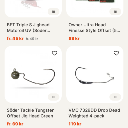
BFT Triple S Jighead
Owner Ultra Head
Motoroil UV (Söder
Finesse Style Offset (5-
Custom)
Pack)
fr. 45 kr
89 kr
fr. 45 kr
Söder Tackle Tungsten
VMC 7329DD Drop Dead
Offset Jig Head Green
Weighted 4-pack
fr. 69 kr
119 kr