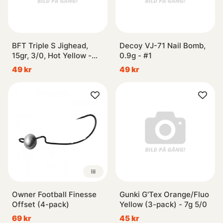
BFT Triple S Jighead,
Decoy VJ-71 Nail Bomb,
15gr, 3/0, Hot Yellow -
0.9g - #1
2pcs
49 kr
49 kr
Owner Football Finesse
Gunki G'Tex Orange/Fluo
Offset (4-pack)
Yellow (3-pack) - 7g 5/0
69 kr
45 kr