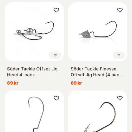
egenskaper samt prisvärda alternativ bland våra Offset
Jigghuvuden. Utforska vårt sortiment och hitta den
perfekta kroken för ditt sportfiskeäventyr!
Söder Tackle Offset Jig
Söder Tackle Finesse
Head 4-pack
Offset Jig Head (4 pack)
1/0
69 kr
69 kr