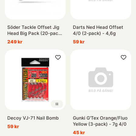
Söder Tackle Offset Jig
Darts Ned Head Offset
Head Big Pack (20-pack)
4/0 (2-pack) - 4,6g
- 4/0 (5g, 7g, 10g, 14g)
249 kr
59 kr
Decoy VJ-71 Nail Bomb
Gunki G'Tex Orange/Fluo
Yellow (3-pack) - 7g 4/0
59 kr
45 kr