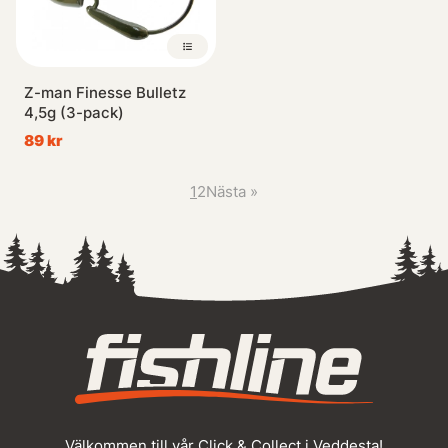
Z-man Finesse Bulletz
4,5g (3-pack)
89 kr
1
2
Nästa
»
Välkommen till vår Click & Collect i Veddesta!