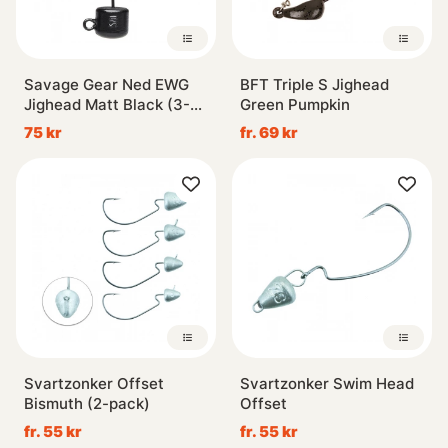
Savage Gear Ned EWG
BFT Triple S Jighead
Jighead Matt Black (3-
Green Pumpkin
pack)
75 kr
fr. 69 kr
Svartzonker Offset
Svartzonker Swim Head
Bismuth (2-pack)
Offset
fr. 55 kr
fr. 55 kr