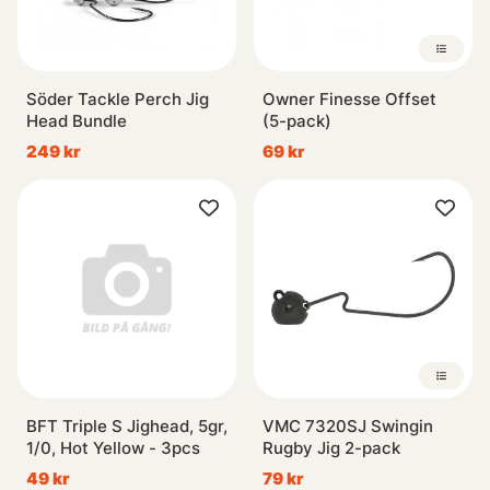
Söder Tackle Perch Jig
Owner Finesse Offset
Head Bundle
(5-pack)
249 kr
69 kr
BFT Triple S Jighead, 5gr,
VMC 7320SJ Swingin
1/0, Hot Yellow - 3pcs
Rugby Jig 2-pack
49 kr
79 kr