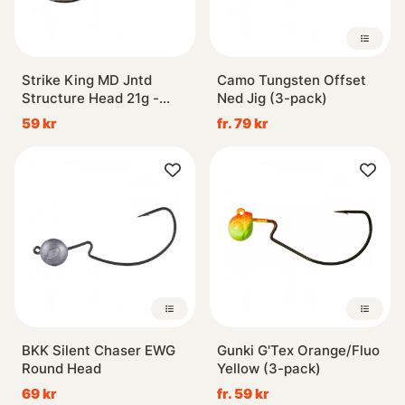
Strike King MD Jntd
Camo Tungsten Offset
Structure Head 21g -
Ned Jig (3-pack)
Blue Craw
59 kr
fr. 79 kr
BKK Silent Chaser EWG
Gunki G'Tex Orange/Fluo
Round Head
Yellow (3-pack)
69 kr
fr. 59 kr