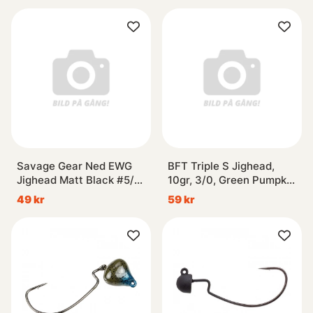
Savage Gear Ned EWG
BFT Triple S Jighead,
Jighead Matt Black #5/0
10gr, 3/0, Green Pumpkin
7g (3-pack)
- 3pcs
49 kr
59 kr