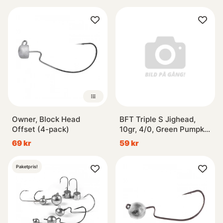
Owner, Block Head
BFT Triple S Jighead,
Offset (4-pack)
10gr, 4/0, Green Pumpkin
- 3pcs
69 kr
59 kr
Paketpris!