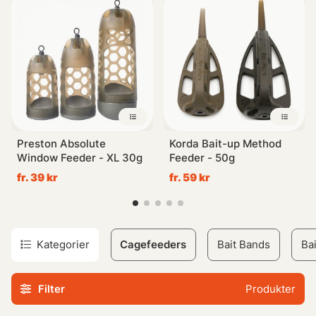
varumärken som Sensas, Preston Innovations och
Drennan. Utforska vårt sortiment nu!
Preston Absolute
Korda Bait-up Method
Window Feeder - XL 30g
Feeder - 50g
fr. 39 kr
fr. 59 kr
Kategorier
Cagefeeders
Bait Bands
Ba
Filter
Produkter