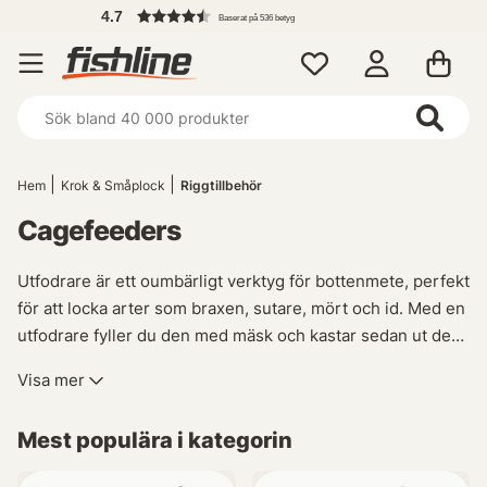
F
Baserat på 536 betyg
Hem
Krok & Småplock
Riggtillbehör
Cagefeeders
Utfodrare är ett oumbärligt verktyg för bottenmete, perfekt
för att locka arter som braxen, sutare, mört och id. Med en
utfodrare fyller du den med mäsk och kastar sedan ut den
på platsen där du planerar att fiska för att attrahera fisken
Visa mer
till ditt bete. Vi erbjuder ett stort urval av olika typer av
utfodrare såsom burutfodrare (cage feeders),
Mest populära i kategorin
metodutfordrar (method feeders) samt fönsterutfordrar
(window feeders). Våra leverantörer inkluderar välkända