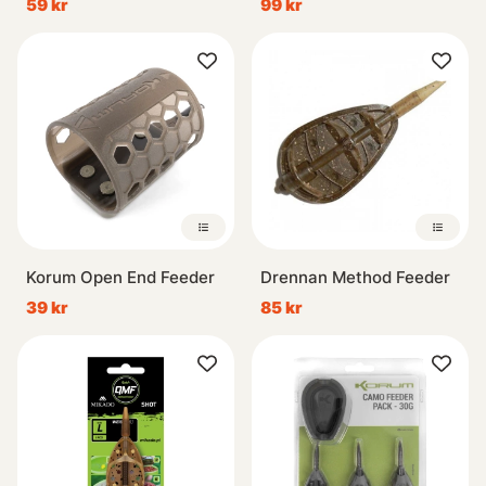
59 kr
99 kr
Korum Open End Feeder
Drennan Method Feeder
39 kr
85 kr