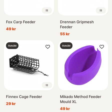
Fox Carp Feeder
Drennan Gripmesh
Feeder
49 kr
55 kr
Slutsåld
Slutsåld
Finnex Cage Feeder
Mikado Method Feeder
Mould XL
29 kr
49 kr