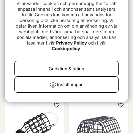
29 kr
Vi använder cookies och personuppgifter för att
anpassa innehåll och annonser samt analysera
trafik. Cookies kan komma att användas för
personlig och icke personlig annonsering. Vi
delar även information om din användning av vår
webbplats med våra samarbetspartners inom
sociala medier, annonsering och analys. Du kan
läsa mer i vår
Privacy Policy
och i vår
Cookiepolicy
.
Godkänn & stäng
Mikado Method Feeder
Mikado Method Feeder
Shot Q.M.F. Set L
Aperio Q.M.F. System L
Inställningar
(2-pack)
109 kr
59 kr