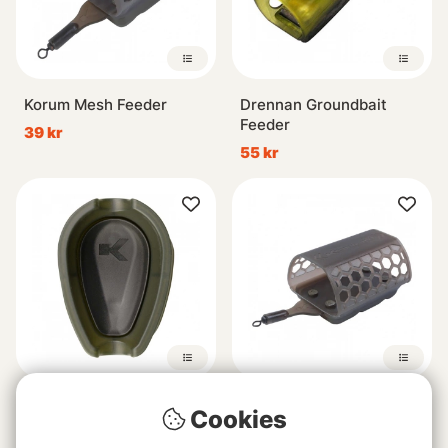
Korum Mesh Feeder
Drennan Groundbait
Feeder
39 kr
55 kr
Korum Camo Method
Korum River Feeder
Cookies
Mould
fr. 35 kr