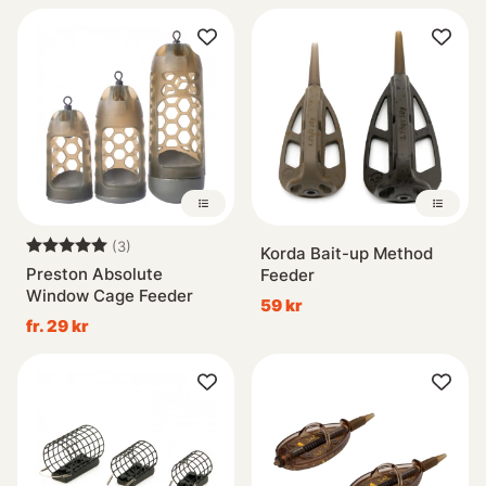
Betyg:
5.0 utav 5 stjärnor
(3)
Korda Bait-up Method
Preston Absolute
Feeder
Window Cage Feeder
59 kr
fr. 29 kr