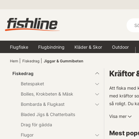
Flugfiske
Flugbindning
Kläder & Skor
Outdoor
Hem
Fiskedrag
Jiggar & Gummibeten
Kräftor 
Fiskedrag
Betespaket
Att fiska med 
Boilies, Krokbeten & Mäsk
med kräftor so
så roligt. Du 
Bombarda & Flugkast
fiska drop shot
Bladed Jigs & Chatterbaits
Visa mer
gillar just dett
Drag för gädda
Mest popu
Utforska vårt 
Flugor