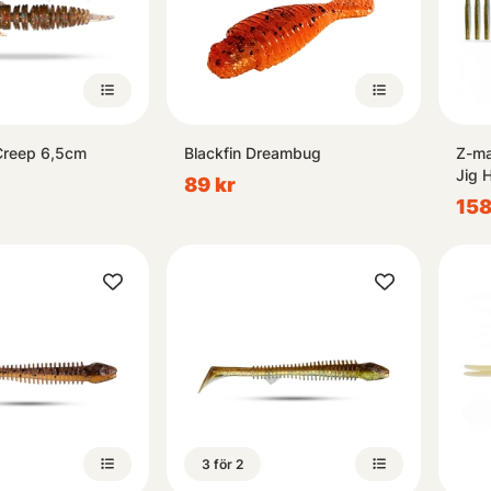
Creep 6,5cm
Blackfin Dreambug
Z-ma
Jig 
89 kr
158
3 för 2