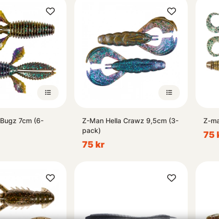
Bugz 7cm (6-
Z-Man Hella Crawz 9,5cm (3-
Z-ma
pack)
75 
75 kr