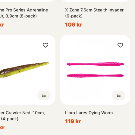
ne Pro Series Adrenaline
X-Zone 7,6cm Stealth Invader
Jr, 8,9cm (8-pack)
(6-pack)
kr
109 kr
ter Crawler Ned, 10cm,
Libra Lures Dying Worm
 (4-pack)
119 kr
kr