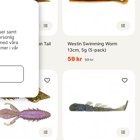
ser samt
rsonlig
 med våra
ge Gear Ned Dragon Tail
Westin Swimming Worm
mer i vår
13cm, 5g (5-pack)
99 kr
59 kr
59 kr