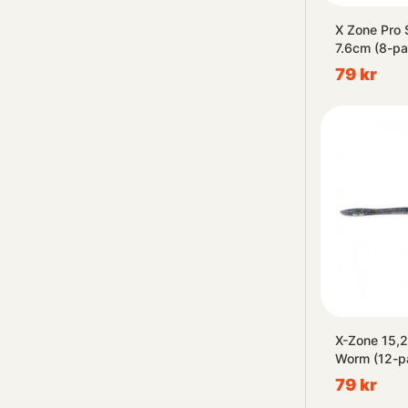
X Zone Pro 
7.6cm (8-pa
79 kr
X-Zone 15,
Worm (12-p
79 kr