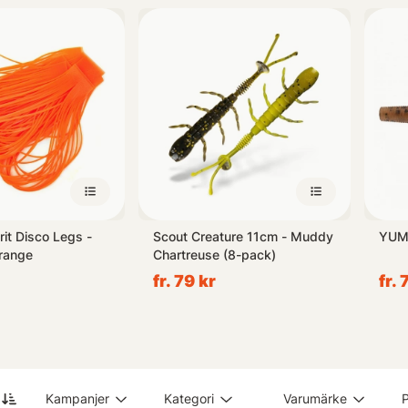
 inom branschen hittar du allt från realistiskt formade imitationer ti
föredrar traditionella metoder eller vill experimentera med nya tek
dig de verktygen du behöver för en lyckad dag vid vattnet. Upptäck
tfiskeupplevelse till nästa nivå!
rit Disco Legs -
Scout Creature 11cm - Muddy
YUM 
range
Chartreuse (8-pack)
fr. 79 kr
fr. 
Kampanjer
Kategori
Varumärke
P