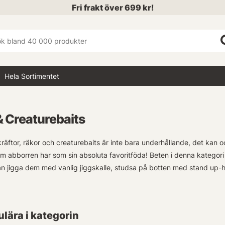
Fri frakt över 699 kr!
Hela Sortimentet
& Creaturebaits
kräftor, räkor och creaturebaits är inte bara underhållande, det kan 
m abborren har som sin absoluta favoritföda! Beten i denna kategori 
kan jigga dem med vanlig jiggskalle, studsa på botten med stand up-
. Givetvis går det lika bra att fiska dessa beten i vatten som inte hå
a byte!
lära i kategorin
sortiment av Kräftor & Creaturebaits för ett varierat utbud av locka