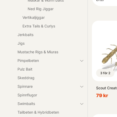
Maskar & Worm baits
Ned Rig Jiggar
Vertikaljiggar
Extra Tails & Curlys
Jerkbaits
Jigs
Mustache Rigs & Miuras
Pimpelbeten
Pulz Bait
3 för 2
Skeddrag
Spinnare
Scout Creat
79 kr
Spinnflugor
Swimbaits
Tailbeten & Hybridbeten