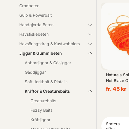
ledande märken
Grodbeten
Gulp & Powerbait
Oavsett om du 
Handgjorda Beten
säkerligen ge 
och ta din spor
Havsfiskebeten
Havsöringsdrag & Kustwobblers
Jiggar & Gummibeten
Abborrjiggar & Gösjiggar
Gäddjiggar
eebo Worm
Libra Lures Larva 45 Krill (8-
Nature's Spi
olting Craw
pack) - Silver Pearl
Hot Blaze O
Soft Jerkbait & Pintails
fr. 119 kr
fr. 45 kr
Kräftor & Creaturebaits
Creaturebaits
Fuzzy Baits
Kräftjiggar
Sortera
efter