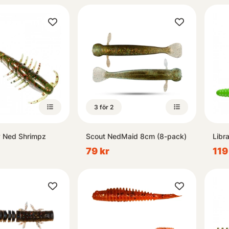
3 för 2
y Ned Shrimpz
Scout NedMaid 8cm (8-pack)
Libr
79 kr
119