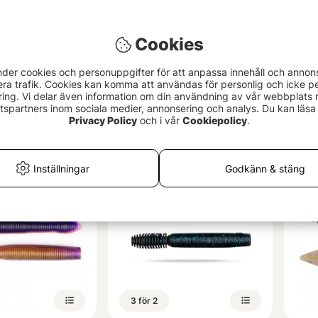
Cookies
nder cookies och personuppgifter för att anpassa innehåll och annon
era trafik. Cookies kan komma att användas för personlig och icke pe
ing. Vi delar även information om din användning av vår webbplats
rawz 3,5'' (3-
Sunny Bros Drug Stick
Sava
spartners inom sociala medier, annonsering och analys. Du kan läsa 
Slug
119 kr
Privacy Policy
och i vår
Cookiepolicy
.
fr. 
Inställningar
Godkänn & stäng
3 för 2