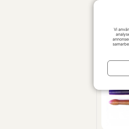
Vi anvä
analys
annonser
Z-man Pro C
samarbet
pack)
75 kr