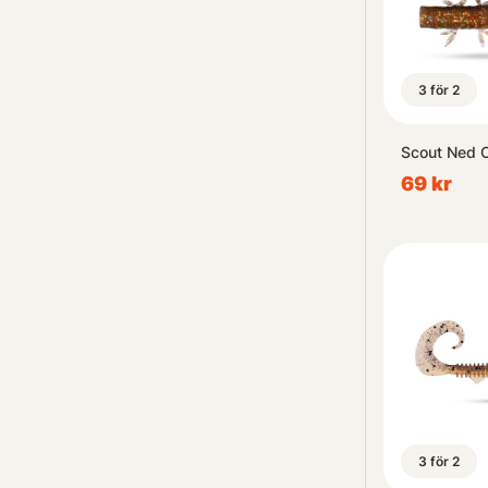
3 för 2
Scout Ned 
69 kr
3 för 2