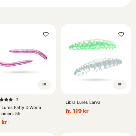
g:
5.0 utav 5 stjärnor
(3)
Libra Lures Larva
a Lures Fatty D'Worm
fr. 119 kr
nament 55
 kr