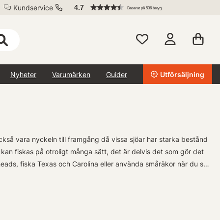
Kundservice
4.7
Baserat på 536 betyg
Nyheter
Varumärken
Guider
Utförsäljning
också vara nyckeln till framgång då vissa sjöar har starka bestånd
kan fiskas på otroligt många sätt, det är delvis det som gör det
heads, fiska Texas och Carolina eller använda småräkor när du ska
ller kräftor men där finns en extra spänning om man vet att fisken
nde beten designade för sportfiskeentusiaster. Med produkter från