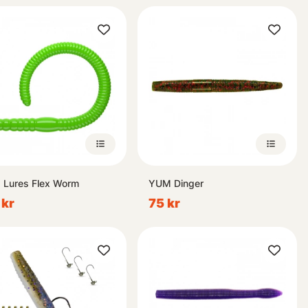
a Lures Flex Worm
YUM Dinger
 kr
75 kr