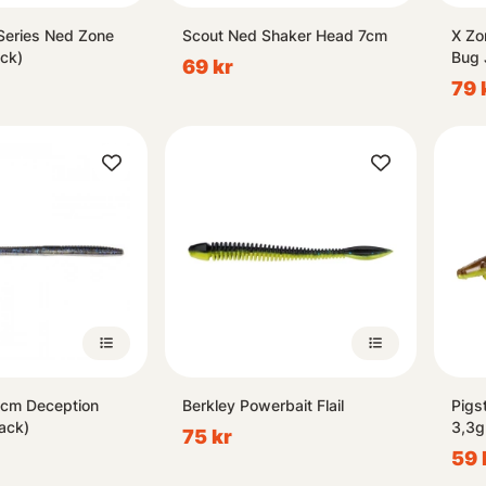
Series Ned Zone
Scout Ned Shaker Head 7cm
X Zo
ck)
Bug 
69 kr
79 
2cm Deception
Berkley Powerbait Flail
Pigs
ack)
3,3g
75 kr
59 