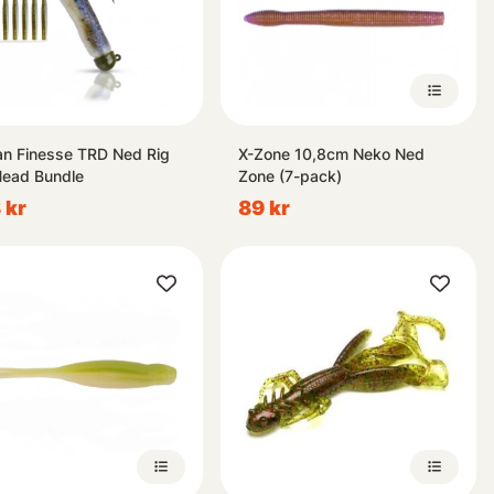
n Finesse TRD Ned Rig
X-Zone 10,8cm Neko Ned
Head Bundle
Zone (7-pack)
 kr
89 kr