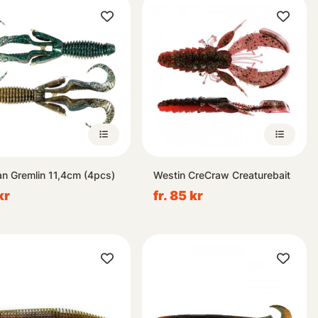
n Gremlin 11,4cm (4pcs)
Westin CreCraw Creaturebait
kr
fr. 85 kr