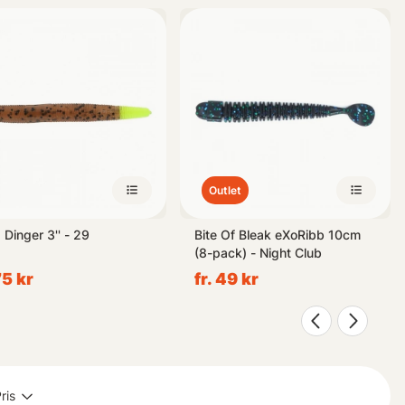
ll innovativa skapelser inspirerade av naturens egna mönster.
niker kommer vår samling av krabborbete (creature baits)
 den spännande variationen hos våra Kräftor & Creaturebaits idag
Outlet
Dinger 3'' - 29
Bite Of Bleak eXoRibb 10cm
(8-pack) - Night Club
75 kr
fr. 49 kr
ris