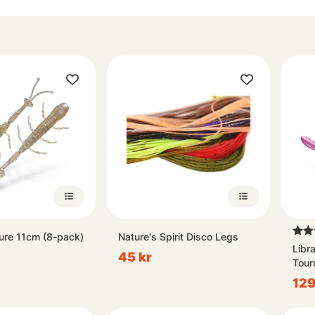
Bety
ure 11cm (8-pack)
Nature's Spirit Disco Legs
Libr
45 kr
Tour
129