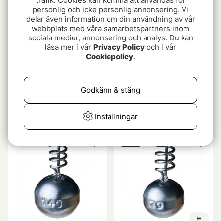
trafik. Cookies kan komma att användas för
personlig och icke personlig annonsering. Vi
delar även information om din användning av vår
webbplats med våra samarbetspartners inom
sociala medier, annonsering och analys. Du kan
läsa mer i vår
Privacy Policy
och i vår
Cookiepolicy
.
Godkänn & stäng
SvartZonker Screw-in
Spro Softbait Spiral
dots (3pack) BLY
Stinger
Inställningar
fr. 35 kr
fr. 79 kr
Slutsåld