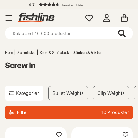
4.7
Baserat på 536 betyg
Hem
Spinnfiske
Krok & Småplock
Sänken & Vikter
Screw In
Kategorier
Bullet Weights
Clip Weights
Filter
10
Produkter