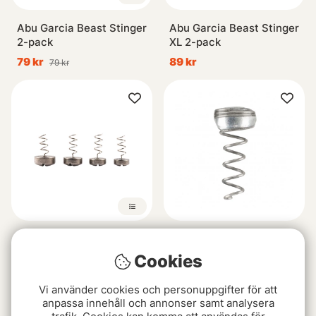
Abu Garcia Beast Stinger
Abu Garcia Beast Stinger
2-pack
XL 2-pack
79 kr
89 kr
79 kr
Darts Screw Sinker
Abu Garcia Beast Stinger
Tungsten
Magnet 6-pack
Cookies
fr. 89 kr
59 kr
Vi använder cookies och personuppgifter för att
anpassa innehåll och annonser samt analysera