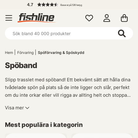
4.7
Baserat på 536 betyg
Hem
Förvaring
Spöförvaring & Spöskydd
Spöband
Slipp trasslet med spöband! Ett bekvämt sätt att hålla dina
tvådelade spön på plats så de inte ligger och slår, perfekt
om du inte orkar eller vill rigga av allting helt och stoppa
ner i spöpåse. Spöbanden finns både i smalare samt
Visa mer
bredare varianter för olika typer av fiskespön. Oavsett om
du har ett lättare spö räcker det t.ex med bara ett av
Mest populära i kategorin
Savage Gears bredare band för att säkra det ordentligt.