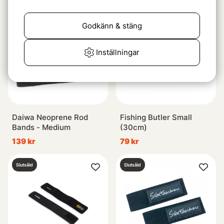
Slutsåld
Godkänn & stäng
Inställningar
Daiwa Neoprene Rod
Fishing Butler Small
Bands - Medium
(30cm)
139 kr
79 kr
Slutsåld
Slutsåld