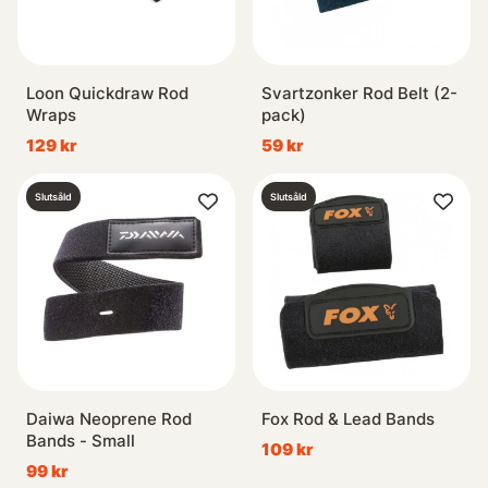
Loon Quickdraw Rod
Svartzonker Rod Belt (2-
Wraps
pack)
129 kr
59 kr
Slutsåld
Slutsåld
Daiwa Neoprene Rod
Fox Rod & Lead Bands
Bands - Small
109 kr
99 kr