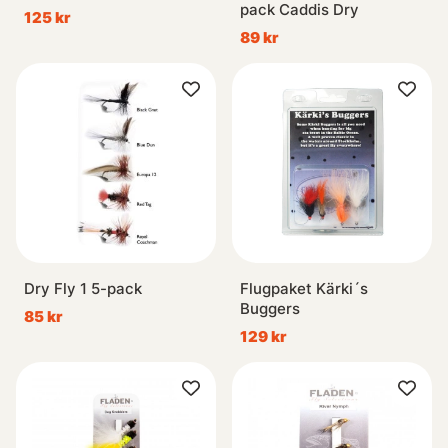
pack Caddis Dry
125 kr
89 kr
Dry Fly 1 5-pack
Flugpaket Kärki´s
Buggers
85 kr
129 kr