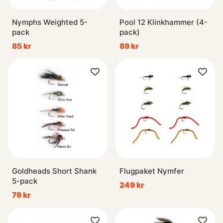
Nymphs Weighted 5-
Pool 12 Klinkhammer (4-
pack
pack)
85 kr
89 kr
Goldheads Short Shank
Flugpaket Nymfer
5-pack
249 kr
79 kr