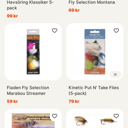
Havsöring Klassiker 5-
Fly Selection Montana
pack
69 kr
99 kr
Fladen Fly Selection
Kinetic Put N' Take Flies
Marabou Streamer
(5-pack)
59 kr
79 kr