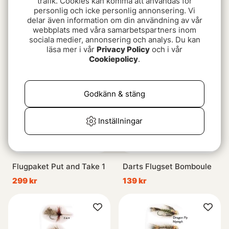
trafik. Cookies kan komma att användas för
personlig och icke personlig annonsering. Vi
Hurricane Fly Dubbla
Pool 12 Torrflugor 1
delar även information om din användning av vår
Våtflugor 5p #8
149 kr
webbplats med våra samarbetspartners inom
135 kr
sociala medier, annonsering och analys. Du kan
läsa mer i vår
Privacy Policy
och i vår
Cookiepolicy
.
Godkänn & stäng
Inställningar
Flugpaket Put and Take 1
Darts Flugset Bomboule
299 kr
139 kr