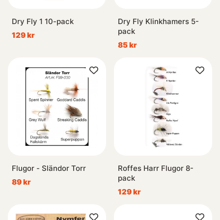
Dry Fly 1 10-pack
Dry Fly Klinkhamers 5-
pack
129 kr
85 kr
Flugor - Sländor Torr
Roffes Harr Flugor 8-
pack
89 kr
129 kr