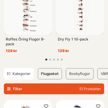
Roffes Öring Flugor 8-
Dry Fly 1 10-pack
pack
129 kr
129 kr
Kategorier
Flugpaket
Boobyflugor
Våtf
Filter
51
Produkter