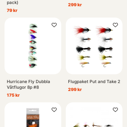
pack)
299 kr
79 kr
Hurricane Fly Dubbla
Flugpaket Put and Take 2
Våtflugor 8p #8
299 kr
175 kr