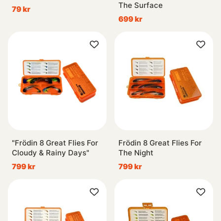
The Surface
79 kr
699 kr
"Frödin 8 Great Flies For
Frödin 8 Great Flies For
Cloudy & Rainy Days"
The Night
799 kr
799 kr