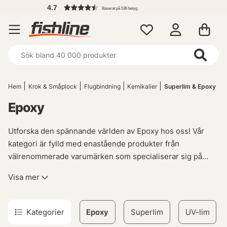
4.7
Baserat på 536 betyg
Hem
Krok & Småplock
Flugbindning
Kemikalier
Superlim & Epoxy
Epoxy
Utforska den spännande världen av Epoxy hos oss! Vår
kategori är fylld med enastående produkter från
välrenommerade varumärken som specialiserar sig på
detta fantastiska material. Med sina unika egenskaper och
Visa mer
mångsidighet har epoxy blivit ett populärt val för både
professionella hantverkare och DIY-entusiaster.
Kategorier
Epoxy
Superlim
UV-lim
Vad gör då epoxy så speciellt? För det första, dess otroliga