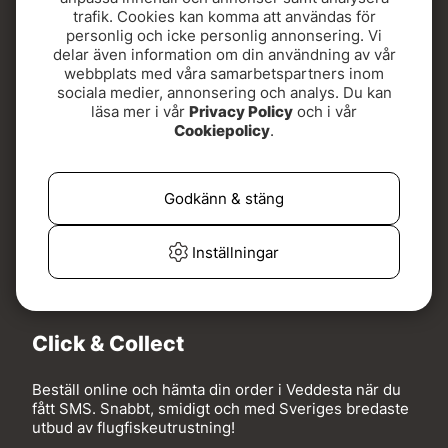
transparent klarhet.
trafik. Cookies kan komma att användas för
personlig och icke personlig annonsering. Vi
delar även information om din användning av vår
Så om du letar efter toppklassig kvalitet inom
webbplats med våra samarbetspartners inom
epoxymaterial, behöver du inte leta längre. Utforska vår
sociala medier, annonsering och analys. Du kan
läsa mer i vår
Privacy Policy
och i vår
kategori och upptäck de bästa produkterna från ledande
Cookiepolicy
.
varumärken inom epoxyindustrin – allt för att hjälpa dig
Välkommen till vår Click & Collect i Veddesta!
skapa imponerande projekt som håller länge!
Godkänn & stäng
Inställningar
Click & Collect
Beställ online och hämta din order i Veddesta när du
fått SMS. Snabbt, smidigt och med Sveriges bredaste
utbud av flugfiskeutrustning!