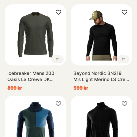
Icebreaker Mens 200
Beyond Nordic BN219
Oasis LS Crewe DK
M's Light Merino LS Crew
Loden
Onyx Black
899 kr
599 kr