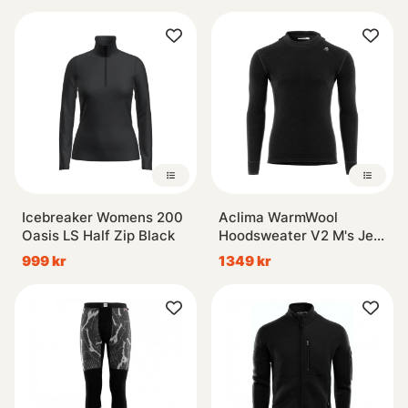
Icebreaker Womens 200
Aclima WarmWool
Oasis LS Half Zip Black
Hoodsweater V2 M's Jet
Black
999 kr
1349 kr