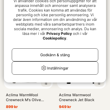
Vi använder cookies och personuppgifter för att
anpassa innehåll och annonser samt analysera
trafik. Cookies kan komma att användas för
personlig och icke personlig annonsering. Vi
delar även information om din användning av vår
Grundéns Grundies Light
Icebreaker Mens 260
webbplats med våra samarbetspartners inom
Crew Top Anchor
Tech LS Half Zip Black
sociala medier, annonsering och analys. Du kan
349 kr
1349 kr
läsa mer i vår
Privacy Policy
och i vår
Cookiepolicy
.
Godkänn & stäng
Inställningar
Aclima WarmWool
Aclima Warmwool
Crewneck M's Olive
Crewneck Jet Black
Night
899 kr
949 kr