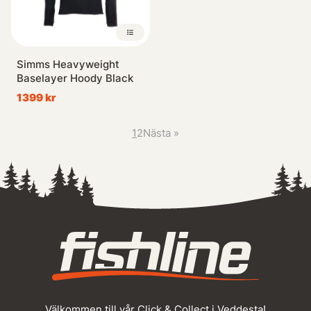
Simms Heavyweight
Baselayer Hoody Black
1399 kr
1
2
Nästa
»
Välkommen till vår Click & Collect i Veddesta!