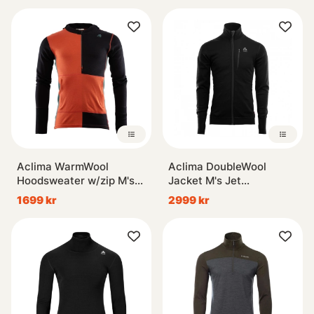
Aclima WarmWool
Aclima DoubleWool
Hoodsweater w/zip M's
Jacket M's Jet
Jet Black/RC/NA
Black/Marengo
1699 kr
2999 kr