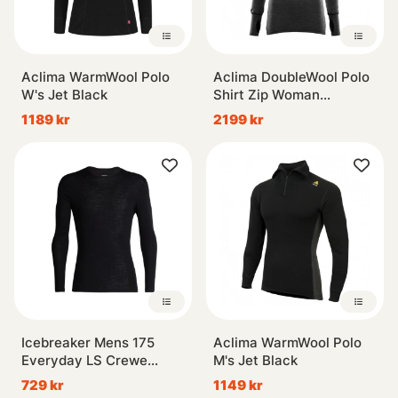
Aclima WarmWool Polo
Aclima DoubleWool Polo
W's Jet Black
Shirt Zip Woman
Marengo/Jet Black
1189 kr
2199 kr
Icebreaker Mens 175
Aclima WarmWool Polo
Everyday LS Crewe
M's Jet Black
Black
729 kr
1149 kr