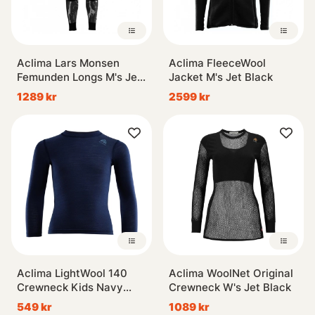
Aclima Lars Monsen
Aclima FleeceWool
Femunden Longs M's Jet
Jacket M's Jet Black
Black/Femunden Dark
1289 kr
2599 kr
Aclima LightWool 140
Aclima WoolNet Original
Crewneck Kids Navy
Crewneck W's Jet Black
Blazer
549 kr
1089 kr