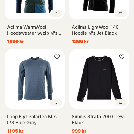
Aclima WarmWool
Aclima LightWool 140
Hoodsweater w/zip M's
Hoodie M's Jet Black
Navy Blazer/Green
1699 kr
1299 kr
Gables/Coastal Fjord
Loop Flyt Polartec M´s
Simms Strata 200 Crew
L/S Blue Gray
Black
1195 kr
999 kr