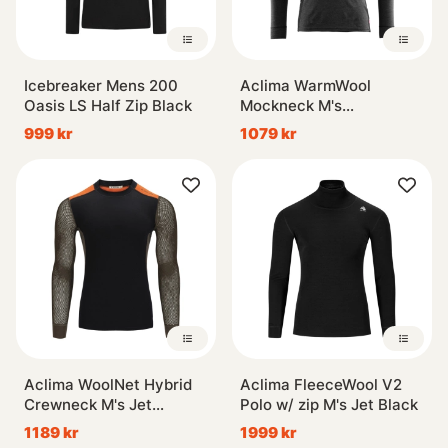
Icebreaker Mens 200
Aclima WarmWool
Oasis LS Half Zip Black
Mockneck M's
Marengo/Jet Black
999 kr
1079 kr
Aclima WoolNet Hybrid
Aclima FleeceWool V2
Crewneck M's Jet
Polo w/ zip M's Jet Black
Black/Tarmac/Gold
1189 kr
1999 kr
Flame