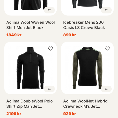
Aclima Wool Woven Wool
Icebreaker Mens 200
Shirt Men Jet Black
Oasis LS Crewe Black
1849 kr
899 kr
Aclima DoubleWool Polo
Aclima WoolNet Hybrid
Shirt Zip Man Jet
Crewneck M's Jet
Black/Marengo
Black/Olive Night/Dill
2199 kr
929 kr