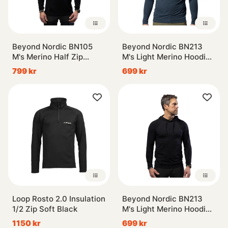
Beyond Nordic BN105
Beyond Nordic BN213
M's Merino Half Zip
M's Light Merino Hoodie
Hoodie Onyx Black
Orion Blue
799 kr
699 kr
Loop Rosto 2.0 Insulation
Beyond Nordic BN213
1/2 Zip Soft Black
M's Light Merino Hoodie
Onyx Black
1150 kr
699 kr