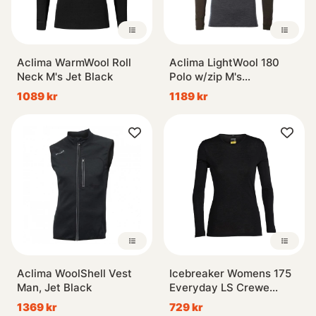
Aclima WarmWool Roll
Aclima LightWool 180
Neck M's Jet Black
Polo w/zip M's
Tarmac/Marengo
1089 kr
1189 kr
Aclima WoolShell Vest
Icebreaker Womens 175
Man, Jet Black
Everyday LS Crewe
Black
1369 kr
729 kr