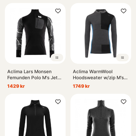
Aclima Lars Monsen
Aclima WarmWool
Femunden Polo M's Jet
Hoodsweater w/zip M's
Black/Marengo/Femunden
Marengo/Jet
1429 kr
1749 kr
Dark
Black/Corsair