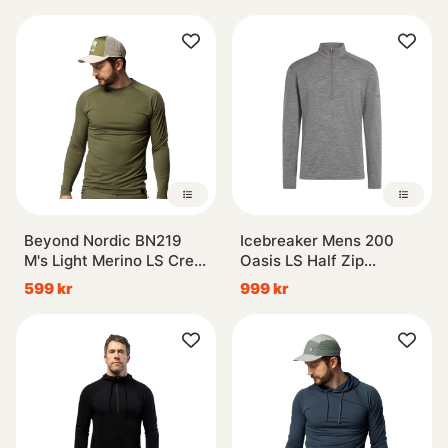
Beyond Nordic BN219
Icebreaker Mens 200
M's Light Merino LS Crew
Oasis LS Half Zip
Moss Green
Gritstone
599 kr
999 kr