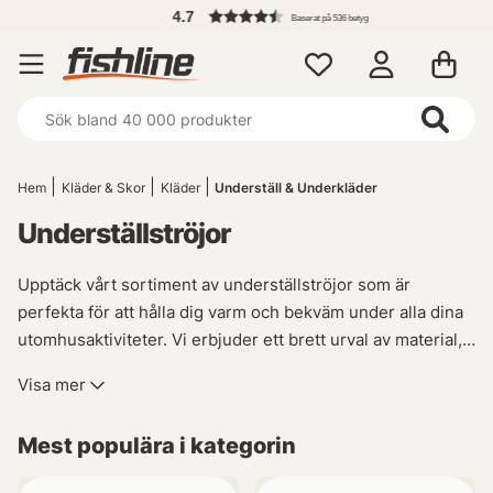
4.7
Baserat på 536 betyg
Hem
Kläder & Skor
Kläder
Underställ & Underkläder
Underställströjor
Upptäck vårt sortiment av underställströjor som är
perfekta för att hålla dig varm och bekväm under alla dina
utomhusaktiviteter. Vi erbjuder ett brett urval av material,
så du kan hitta det som passar just din stil och de olika
Visa mer
miljöerna där du fiskar!
Mest populära i kategorin
Våra ullunderställströjor är idealiska när temperaturen
sjunker. Ullen ger enastående värmeisolering samtidigt