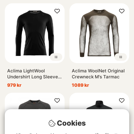
Aclima LightWool
Aclima WoolNet Original
Undershirt Long Sleeve
Crewneck M's Tarmac
Jet Black
979 kr
1089 kr
Cookies