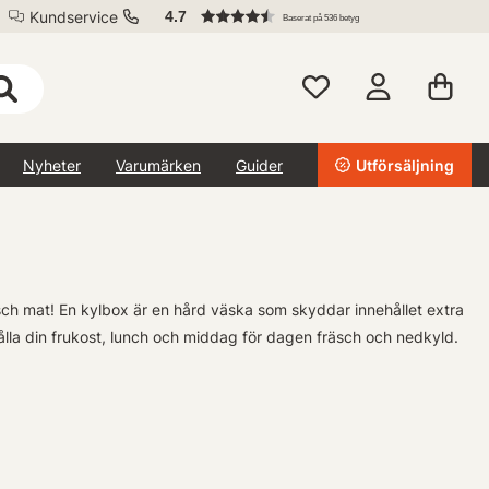
Kundservice
4.7
Baserat på 536 betyg
Nyheter
Varumärken
Guider
Utförsäljning
äsch mat! En kylbox är en hård väska som skyddar innehållet extra
hålla din frukost, lunch och middag för dagen fräsch och nedkyld.
ping- eller fisketuren samt elektriska alternativ med 12v-kapacitet
 ha möjligheten att bevara dina fångster svala tills du kommer hem,