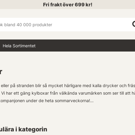
Fri frakt över 699 kr!
Hela Sortimentet
r
 eller på stranden blir så mycket härligare med kalla drycker och fr
. Vi har ett gäng kylboxar från välkända varumärken som ser till att 
kompanjonen under de heta sommarveckorna!
 av Kylväske & Kylboxar inkluderar portabla modeller perfekta för cam
or. Oavsett om du behöver en smidig lösning för utflykterna eller vill
lära i kategorin
något passande just för dig.