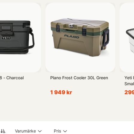
ortiment av robusta, effektiva och mångsidiga kylalternativ idag - oa
8 - Charcoal
Plano Frost Cooler 30L Green
Yeti
Smal
1 949 kr
299
Varumärke
Pris