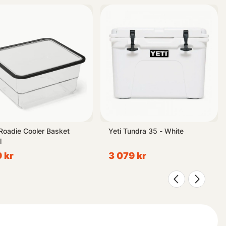
vsett vart äventyret tar dig!
 Roadie Cooler Basket
Yeti Tundra 35 - White
l
 kr
3 079 kr