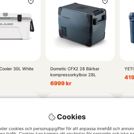
 Cooler 30L White
Dometic CFX2 28 Bärbar
YETI
kompressorkylbox 28L
419
6999 kr
Cookies
nder cookies och personuppgifter för att anpassa innehåll och annon
era trafik. Cookies kan komma att användas för personlig och icke pe