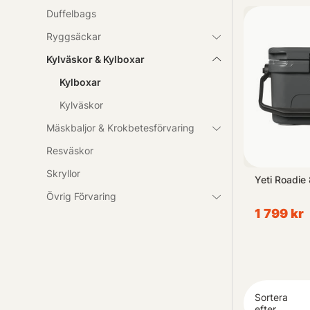
Duffelbags
Upptäck vårt s
Ryggsäckar
Kylväskor & Kylboxar
Kylboxar
Kylväskor
Mäskbaljor & Krokbetesförvaring
Resväskor
Skryllor
Yeti Roadie 8 - Seafoam
Yeti Roadie 
Övrig Förvaring
1 799 kr
1 799 kr
Sortera
efter