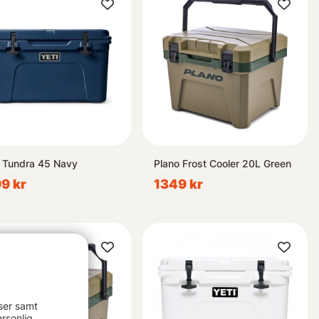
 Tundra 45 Navy
Plano Frost Cooler 20L Green
9 kr
1349 kr
ser samt
rsonlig