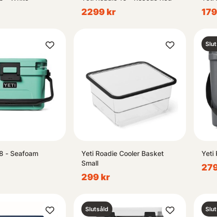
2299 kr
179
Slut
 8 - Seafoam
Yeti Roadie Cooler Basket
Yeti
Small
279
299 kr
Slutsåld
Slut