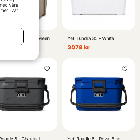
 med våra
mer i vår
o Frost Cooler 13L Green
Yeti Tundra 35 - White
9 kr
3079 kr
 Roadie 8 - Charcoal
Yeti Roadie 8 - Royal Blue