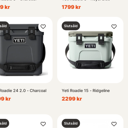
9 kr
1799 kr
såld
Slutsåld
 Roadie 24 2.0 - Charcoal
Yeti Roadie 15 - Ridgeline
9 kr
2299 kr
såld
Slutsåld