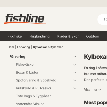
Flugfiske
Flugbindning
Kläder & Skor
Outdoor
Hem
Förvaring
Kylväskor & Kylboxar
Kylboxa
Förvaring
Fiskeväskor
En dag i båten
Boxar & Lådor
bra mot stötar
Den perfekta 
Spöförvaring & Spöskydd
Rullskydd & Rullväskor
Visa mer
Vår kollektion
Tote Bags & Tygpåsar
för längre res
Mest popu
finns det här 
Vattentäta Väskor