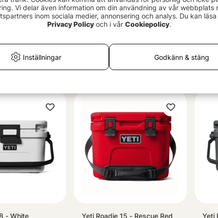
ing. Vi delar även information om din användning av vår webbplats
spartners inom sociala medier, annonsering och analys. Du kan läsa 
Privacy Policy
och i vår
Cookiepolicy
.
Inställningar
Godkänn & stäng
8 - Tan
Yeti Tundra 65 White
Plan
4799 kr
114
8 - White
Yeti Roadie 15 - Rescue Red
Yeti