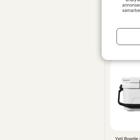
annonser
samarbet
Yeti Roadie 
1799 kr
Yeti Roadie 