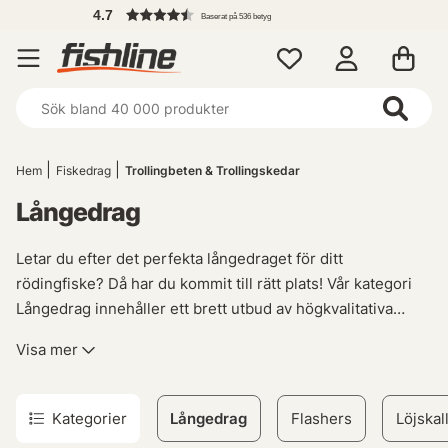
4.7
Baserat på 536 betyg
Hem
Fiskedrag
Trollingbeten & Trollingskedar
Långedrag
Letar du efter det perfekta långedraget för ditt
rödingfiske? Då har du kommit till rätt plats! Vår kategori
Långedrag innehåller ett brett utbud av högkvalitativa
produkter som passar perfekt för kustnära fiske,
Visa mer
spinnfiske och havsfisketillbehör. Oavsett om du är en
erfaren sportfiskare eller nybörjare kommer vårt
sortiment av långedrag att ge dig de verktygen du behöver
Kategorier
Långedrag
Flashers
Löjskal
för att lyckas ute på vattnet.