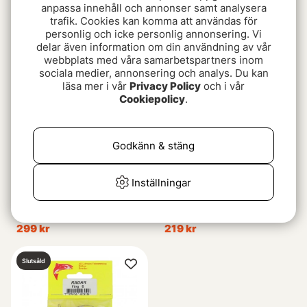
Sølvkroken Markdrag
IFISH Rogen
anpassa innehåll och annonser samt analysera
trafik. Cookies kan komma att användas för
249 kr
179 kr
personlig och icke personlig annonsering. Vi
delar även information om din användning av vår
Slutsåld
webbplats med våra samarbetspartners inom
sociala medier, annonsering och analys. Du kan
läsa mer i vår
Privacy Policy
och i vår
Cookiepolicy
.
Godkänn & stäng
Inställningar
Kinetic Spin&Turn Kit M
Sølvkroken Nesjødraget
40pcs
- GO
299 kr
219 kr
Slutsåld