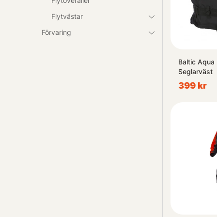
Flytoveraller
Flytvästar
Förvaring
Baltic Aqua 
Seglarväst
399 kr