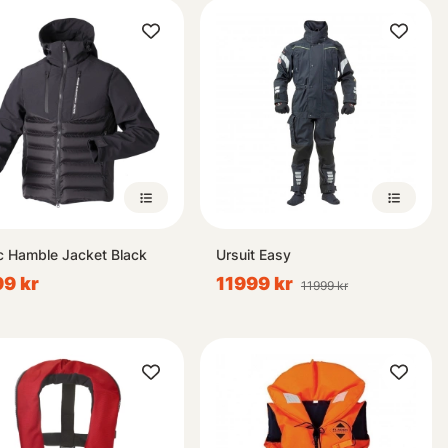
ser samt
rsonlig
 med våra
mer i vår
ic Hamble Jacket Black
Ursuit Easy
9 kr
11999 kr
11999 kr