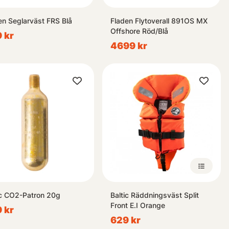
en Seglarväst FRS Blå
Fladen Flytoverall 891OS MX
Offshore Röd/Blå
 kr
4699 kr
ic CO2-Patron 20g
Baltic Räddningsväst Split
Front E.I Orange
 kr
629 kr