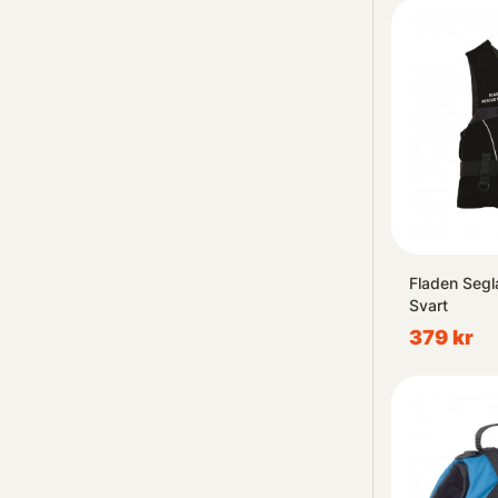
Vi anvä
analys
annonser
samarbet
Fladen Segla
Svart
379 kr