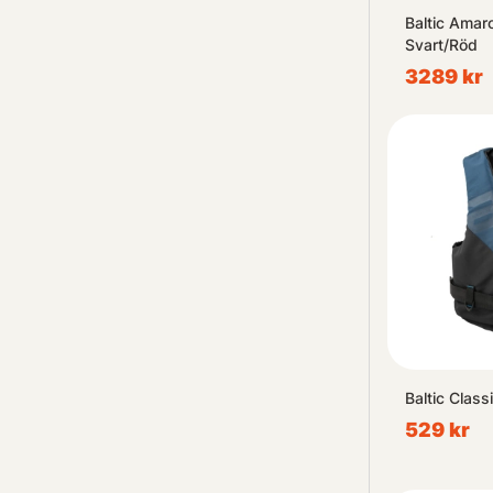
Baltic Amaro
Svart/Röd
3289 kr
Baltic Class
529 kr