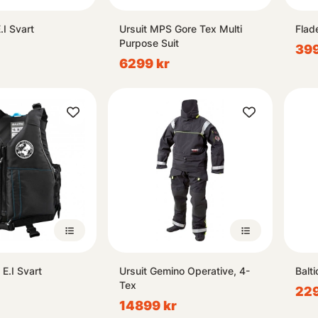
.I Svart
Ursuit MPS Gore Tex Multi
Flad
Purpose Suit
399
6299 kr
 E.I Svart
Ursuit Gemino Operative, 4-
Balt
Tex
229
14899 kr