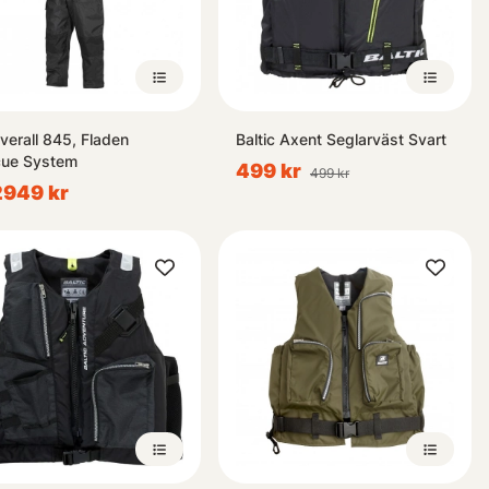
overall 845, Fladen
Baltic Axent Seglarväst Svart
ue System
499 kr
499 kr
 2949 kr