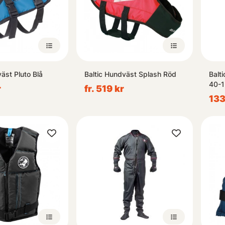
äst Pluto Blå
Baltic Hundväst Splash Röd
Balt
40-
r
fr. 519 kr
133