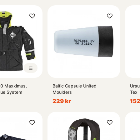
50 Maxximus,
Baltic Capsule United
Ursu
cue System
Moulders
Tex
229 kr
152