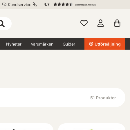
Kundservice
4.7
Baserat på 536 betyg
Nyheter
Varumärken
Guider
Utförsäljning
51
Produkter