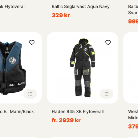
k Flytoverall
Baltic Seglarväst Aqua Navy
Balt
Svar
329 kr
999
ic E.I Marin/Black
Fladen 845 XB Flytoverall
West
Midn
fr. 2929 kr
379