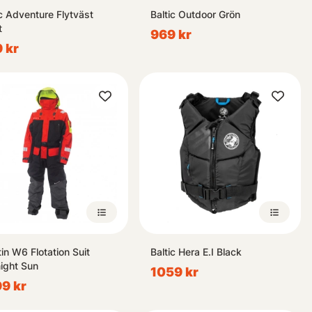
ic Adventure Flytväst
Baltic Outdoor Grön
t
969 kr
 kr
in W6 Flotation Suit
Baltic Hera E.I Black
ight Sun
1059 kr
9 kr