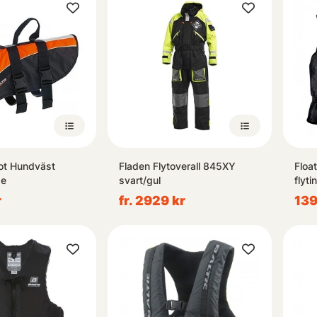
ot Hundväst
Fladen Flytoverall 845XY
Floa
ge
svart/gul
flyti
r
fr. 2929 kr
139