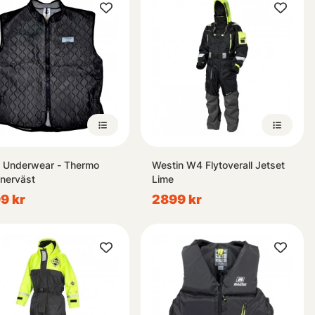
t Underwear - Thermo
Westin W4 Flytoverall Jetset
nnerväst
Lime
9 kr
2899 kr