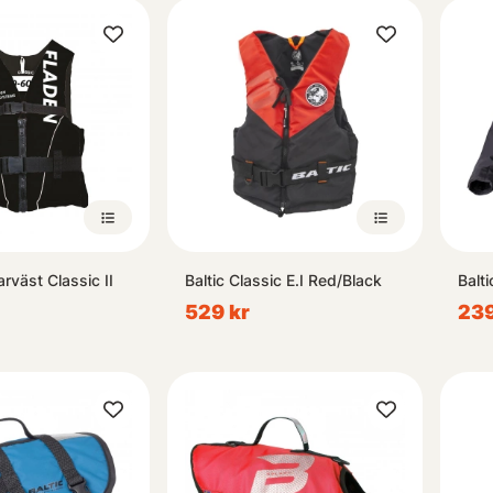
Cookies
nder cookies och personuppgifter för att anpassa innehåll och annon
era trafik. Cookies kan komma att användas för personlig och icke pe
ing. Vi delar även information om din användning av vår webbplats
spartners inom sociala medier, annonsering och analys. Du kan läsa 
Privacy Policy
och i vår
Cookiepolicy
.
Inställningar
Godkänn & stäng
rväst Classic II
Baltic Classic E.I Red/Black
Balt
529 kr
239