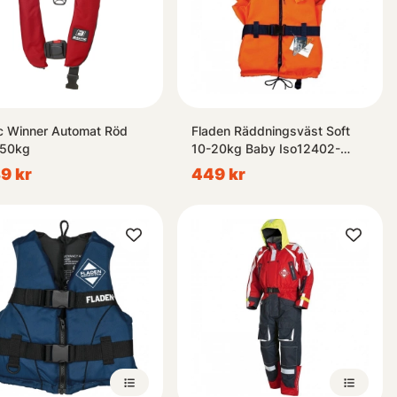
ic Winner Automat Röd
Fladen Räddningsväst Soft
150kg
10-20kg Baby Iso12402-
4100N
9 kr
449 kr