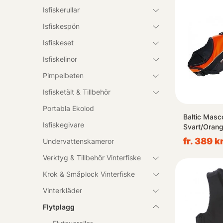
Isfiskerullar
Isfiskespön
Isfiskeset
Isfiskelinor
Pimpelbeten
Isfisketält & Tillbehör
Portabla Ekolod
Baltic Masc
Isfiskegivare
Svart/Oran
fr. 389 k
Undervattenskameror
Verktyg & Tillbehör Vinterfiske
Krok & Småplock Vinterfiske
Vinterkläder
Flytplagg