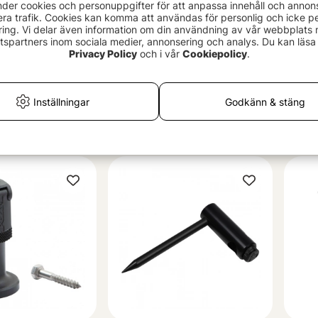
nder cookies och personuppgifter för att anpassa innehåll och annon
era trafik. Cookies kan komma att användas för personlig och icke pe
ing. Vi delar även information om din användning av vår webbplats
spartners inom sociala medier, annonsering och analys. Du kan läsa 
Privacy Policy
och i vår
Cookiepolicy
.
d Anchors
Fox Black Label Slim Stage
Fox 
Inställningar
Godkänn & stäng
Stands (2-pack)
Conv
279 kr
119