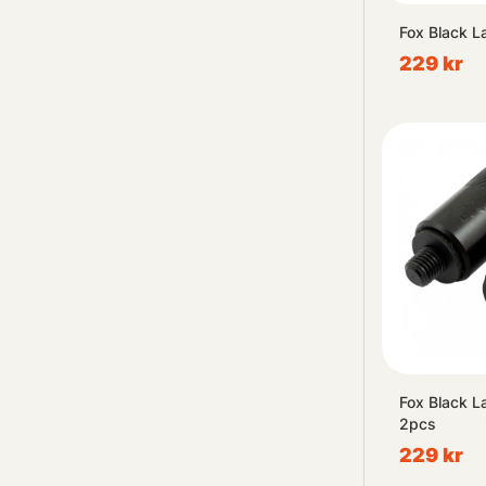
Fox Black L
229 kr
Fox Black L
2pcs
229 kr