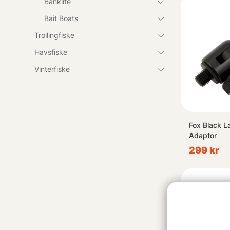
Banklife
Bait Boats
Trollingfiske
Havsfiske
Vinterfiske
Fox Black L
Adaptor
299 kr