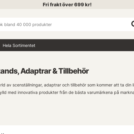
Fri frakt över 699 kr!
Hela Sortimentet
ands, Adaptrar & Tillbehör
ld av scenställningar, adaptrar och tillbehör som kommer att ta din l
 fylld med innovativa produkter från de bästa varumärkena på markn
är musiker, DJ eller evenemangsarrangör har vi allt du behöver för 
r dig stabilitet och säkerhet under dina framföranden. Med vårt breda
 ingenting hindrar dig från att leverera en fantastisk show!