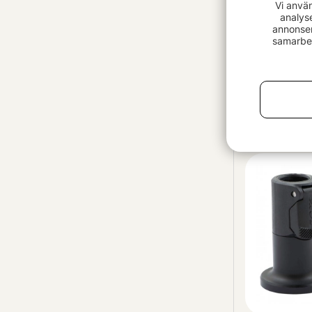
Vi anvä
analys
annonser
samarbet
Fox Mini Po
299 kr