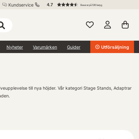
Kundservice
4.7
Baserat på 536 betyg
Nyheter
Varumärken
Guider
Utförsäljning
iveupplevelse till nya höjder. Vår kategori Stage Stands, Adaptrar
aden.
att skapa den perfekta scenen. Våra robusta och justerbara
 utbud av adaptrar kan du ansluta olika ljud- och ljusutrustning