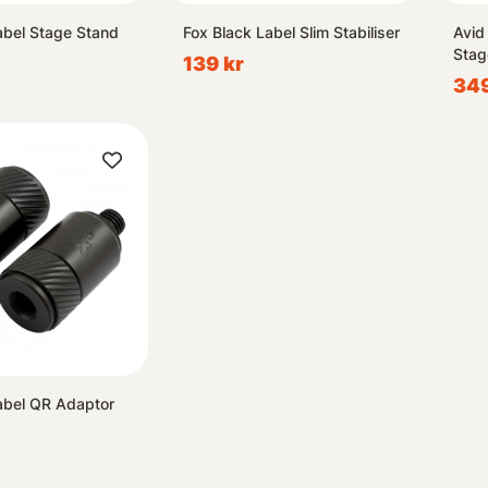
abel Stage Stand
Fox Black Label Slim Stabiliser
Avid
Stag
139 kr
349
abel QR Adaptor