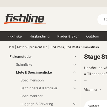
Flugfiske
Flugbindning
Kläder & Skor
Outdoor
Hem
Mete & Specimenfiske
Rod Pods, Rod Rests & Banksticks
Stage St
Fiskemetoder
Spinnfiske
Upptäck en vär
Mete & Specimenfiske
& Tillbehör är
Specimenspön
Oavsett om du 
Baitrunners & Karprullar
Visa mer
ställningar ge
Specimenlinor
utan problem -
Luggage & Förvaring
Sortera