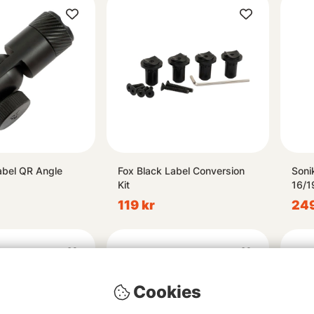
abel QR Angle
Fox Black Label Conversion
Soni
Kit
16/
119 kr
249
Cookies