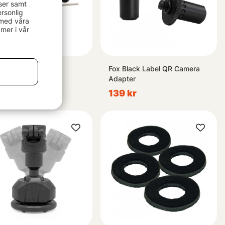
ser samt
rsonlig
 med våra
mer i vår
Black Label QR
Fox Black Label QR Camera
ersion Kit
Adapter
 kr
139 kr