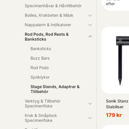
Framhäv ditt p
efter
Specimenhåvar & Håvtillbehör
belysning! Utf
Boilies, Krokbeten & Mäsk
Nappalarm & Indikatorer
Vad väntar du 
Rod Pods, Rod Rests &
Banksticks
Banksticks
Buzz Bars
Rod Pods
Spöklykor
Stage Stands, Adaptrar &
Tillbehör
Verktyg & Tillbehör
Sonik Stanz
Specimenfiske
Stabiliser
179 kr
Krok & Småplock
Specimenfiske