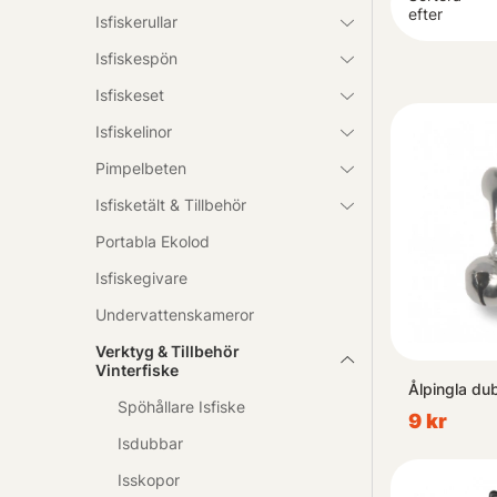
erbjuder snabb
efter
Isfiskerullar
skulle vara mi
Isfiskespön
Isfiskeset
Upptäck vår st
Fiske är inte 
Isfiskelinor
mer givande.
Pimpelbeten
Isfisketält & Tillbehör
Så tveka inte -
Portabla Ekolod
Isfiskegivare
Undervattenskameror
Verktyg & Tillbehör
Vinterfiske
Ålpingla dub
Spöhållare Isfiske
9 kr
Isdubbar
Isskopor