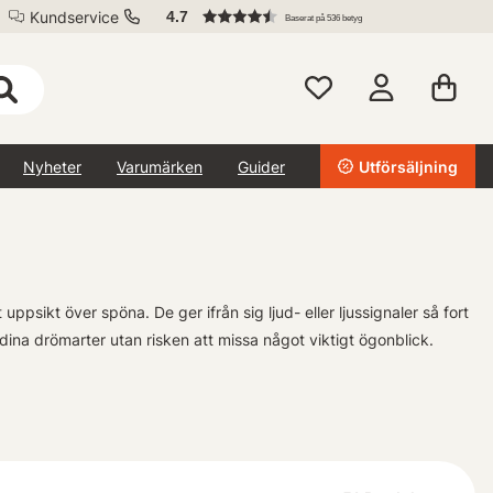
Kundservice
4.7
Baserat på 536 betyg
Nyheter
Varumärken
Guider
Utförsäljning
uppsikt över spöna. De ger ifrån sig ljud- eller ljussignaler så fort
dina drömarter utan risken att missa något viktigt ögonblick.
ED-lampor samt akustisk alarmfunktion - perfekt om man
a beten samtidigt.
ers behov oavsett erfarenhetsnivå, typ av fiske eller årstid. Vi