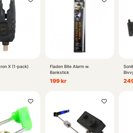
cron X (1-pack)
Fladen Bite Alarm w.
Soni
Bankstick
Bivv
199 kr
249