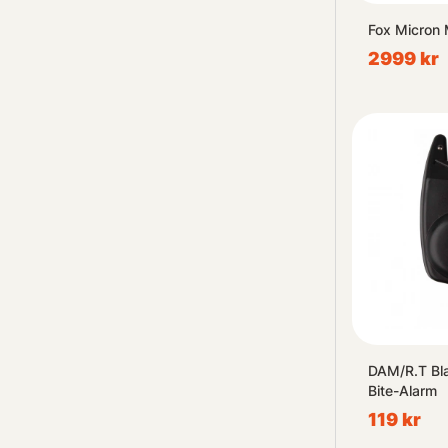
Fox Micron 
2999 kr
DAM/R.T Bl
Bite-Alarm
119 kr