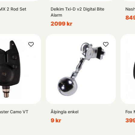
MX 2 Rod Set
Delkim Txi-D v2 Digital Bite
Nash
Alarm
849
2099 kr
aster Camo VT
Ålpingla enkel
Fox 
9 kr
399