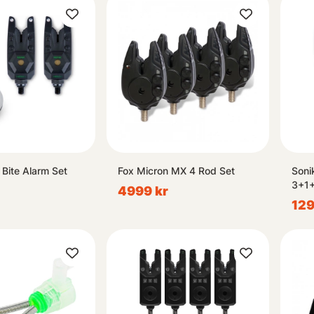
 Bite Alarm Set
Fox Micron MX 4 Rod Set
Soni
3+1+
4999 kr
129