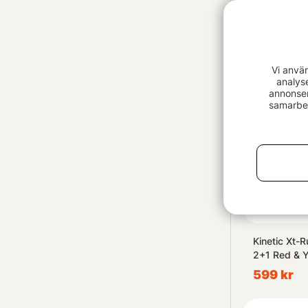
Fox RX+ Mic
7599 kr
Vi anvä
analys
annonser
samarbet
Kinetic Xt-R
2+1 Red & Y
599 kr