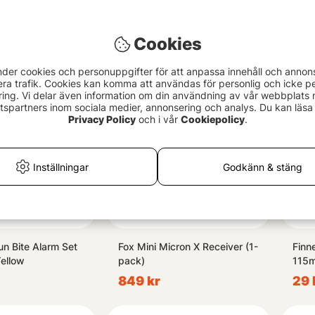
ron 2 Rod Set
Sonik SKS2 Alarm Set 2+1 +
Ålpi
Bivvy Lamp
LED
1949 kr
Cookies
39 
nder cookies och personuppgifter för att anpassa innehåll och annon
era trafik. Cookies kan komma att användas för personlig och icke pe
ing. Vi delar även information om din användning av vår webbplats
spartners inom sociala medier, annonsering och analys. Du kan läsa 
Privacy Policy
och i vår
Cookiepolicy
.
Inställningar
Godkänn & stäng
un Bite Alarm Set
Fox Mini Micron X Receiver (1-
Finn
ellow
pack)
115
849 kr
29 