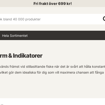
Fri frakt över 699 kr!
Hela Sortimentet
rm & Indikatorer
ds främst vid stillasittande fiske när det är svårt att hålla konstant 
vilket gör dem idealiska för dig som vill maximera chansen att fånga 
kommer i flera utföranden med både visuell signalering via starka L
er runt lägerelden under kvällsfisken och inte har full insyn i alla sin
hline strävar vi efter att erbjuda produkter anpassade efter våra kund