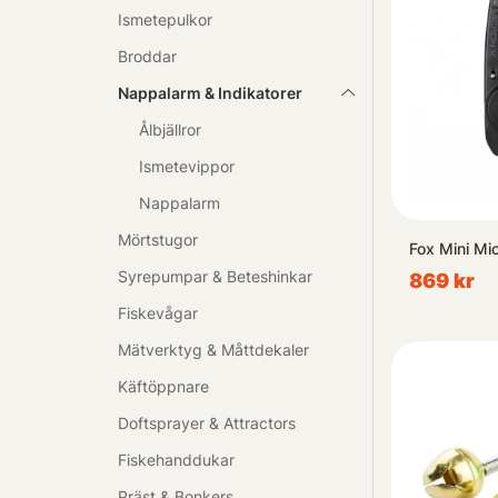
Ismetepulkor
Broddar
Nappalarm & Indikatorer
Ålbjällror
Ismetevippor
Nappalarm
Mörtstugor
Fox Mini Mi
Syrepumpar & Beteshinkar
869 kr
Fiskevågar
Mätverktyg & Måttdekaler
Käftöppnare
Doftsprayer & Attractors
Fiskehanddukar
Präst & Bonkers