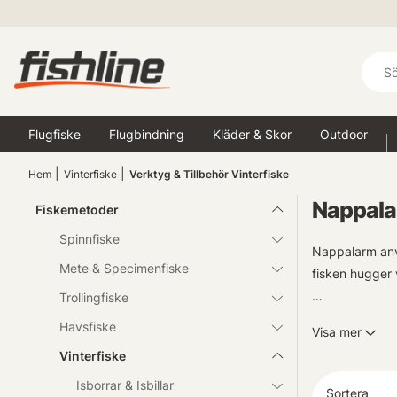
Flugfiske
Flugbindning
Kläder & Skor
Outdoor
Hem
Vinterfiske
Verktyg & Tillbehör Vinterfiske
Nappala
Fiskemetoder
Spinnfiske
Nappalarm använ
Mete & Specimenfiske
fisken hugger 
Trollingfiske
Indikatorerna 
Havsfiske
Visa mer
exempelvis sitt
Vinterfiske
Hos oss på Fis
Isborrar & Isbillar
Sortera