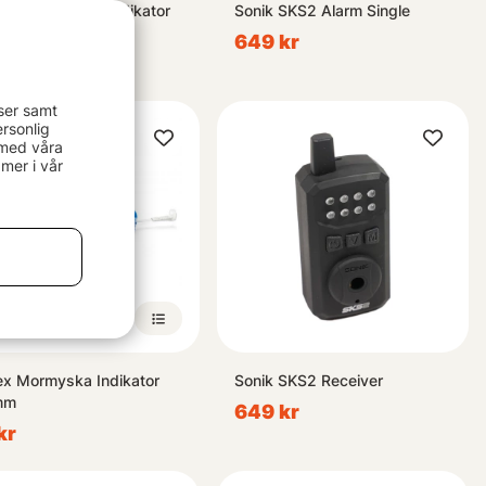
ngla Enkel Nappindikator
Sonik SKS2 Alarm Single
649 kr
kr
ser samt
rsonlig
 med våra
mer i vår
ex Mormyska Indikator
Sonik SKS2 Receiver
mm
649 kr
kr