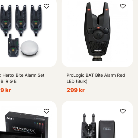
k Herox Bite Alarm Set
ProLogic BAT Bite Alarm Red
Bl R G B
LED (Bulk)
9 kr
299 kr