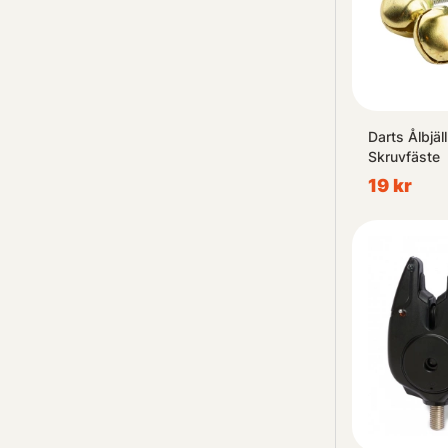
Darts Ålbjä
Skruvfäste
19 kr