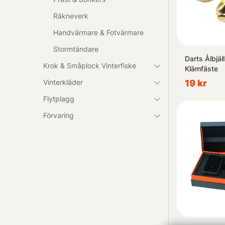
Räkneverk
Handvärmare & Fotvärmare
Stormtändare
Darts Ålbjä
Krok & Småplock Vinterfiske
Klämfäste
Vinterkläder
19 kr
Flytplagg
Förvaring