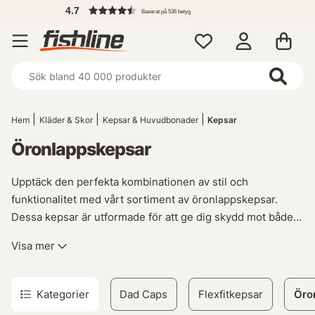
4.7
Baserat på 536 betyg
Hem
Kläder & Skor
Kepsar & Huvudbonader
Kepsar
Öronlappskepsar
Upptäck den perfekta kombinationen av stil och
funktionalitet med vårt sortiment av öronlappskepsar.
Dessa kepsar är utformade för att ge dig skydd mot både
solens strålar och kyla, samtidigt som de ger en trendig
Visa mer
look.
Med sina extra paneler på sidorna erbjuder
Kategorier
Dad Caps
Flexfitkepsar
Öro
öronlappskepsarna ett effektivt skydd för dina öron i alla