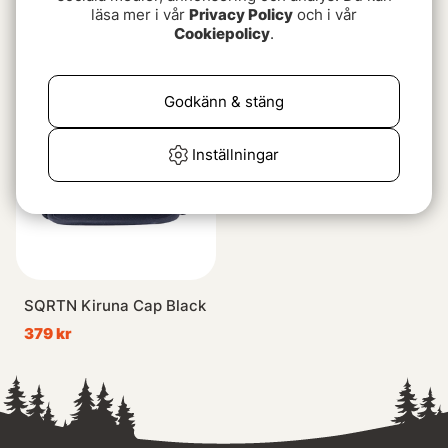
Haglöfs Mountain II Cap
Patagonia Range Earflap
läsa mer i vår
Privacy Policy
och i vår
True Black
Cap CINB
Cookiepolicy
.
449 kr
549 kr
Godkänn & stäng
Slutsåld
Inställningar
SQRTN Kiruna Cap Black
379 kr