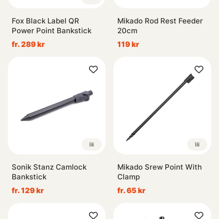
Fox Black Label QR
Mikado Rod Rest Feeder
Power Point Bankstick
20cm
fr. 289 kr
119 kr
Sonik Stanz Camlock
Mikado Srew Point With
Bankstick
Clamp
fr. 129 kr
fr. 65 kr