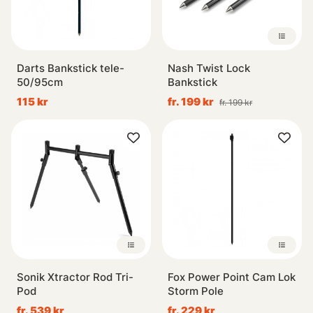
Darts Bankstick tele-
Nash Twist Lock
50/95cm
Bankstick
115 kr
fr. 199 kr
fr. 199 kr
Sonik Xtractor Rod Tri-
Fox Power Point Cam Lok
Pod
Storm Pole
fr. 539 kr
fr. 229 kr