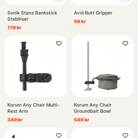
Sonik Stanz Bankstick
Avid Butt Gripper
Stabiliser
59 kr
179 kr
Korum Any Chair Multi-
Korum Any Chair
Rest Arm
Groundbait Bowl
349 kr
549 kr