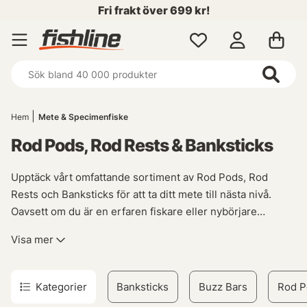
Fri frakt över 699 kr!
Hem
Mete & Specimenfiske
Rod Pods, Rod Rests & Banksticks
Upptäck vårt omfattande sortiment av Rod Pods, Rod
Rests och Banksticks för att ta ditt mete till nästa nivå.
Oavsett om du är en erfaren fiskare eller nybörjare
kommer dessa produkter vara ovärderliga verktyg i din
Visa mer
utrustning.
Rod Pods erbjuder ett perfekt allround-stöd för dina
Kategorier
Banksticks
Buzz Bars
Rod P
metspön. Med deras stabila konstruktion kan du lita på att