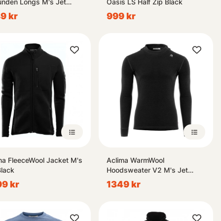
nden Longs M's Jet
Oasis LS Half Zip Black
k/Femunden Dark
9 kr
999 kr
ma FleeceWool Jacket M's
Aclima WarmWool
Black
Hoodsweater V2 M's Jet
Black
9 kr
1349 kr