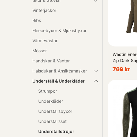
Skor & Stövlar
Vinterjackor
Bibs
Fleecebyxor & Mjukisbyxor
Värmevästar
Mössor
Westin Ener
Zip Dark Sa
Handskar & Vantar
769 kr
Halsdukar & Ansiktsmasker
Underställ & Underkläder
Strumpor
Underkläder
Underställsbyxor
Underställsset
Underställströjor