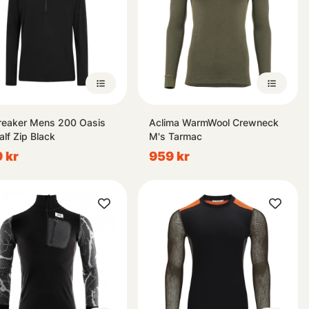
reaker Mens 200 Oasis
Aclima WarmWool Crewneck
alf Zip Black
M's Tarmac
 kr
959 kr