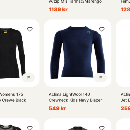
w/zip M's Tarmac/Marengo
Femu
Blac
1189 kr
128
 Womens 175
Aclima LightWool 140
Acli
S Crewe Black
Crewneck Kids Navy Blazer
Jet 
549 kr
259