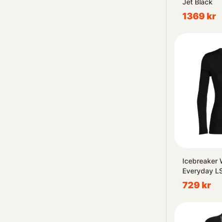
Jet Black
1369 kr
Icebreaker
Everyday L
729 kr