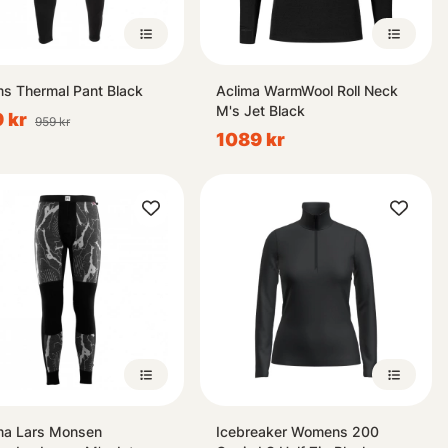
s Thermal Pant Black
Aclima WarmWool Roll Neck
M's Jet Black
 kr
959 kr
1089 kr
ma Lars Monsen
Icebreaker Womens 200