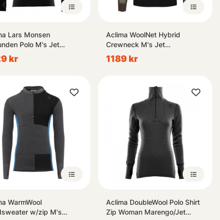
ma Lars Monsen
Aclima WoolNet Hybrid
nden Polo M's Jet
Crewneck M's Jet
k/Marengo/Femunden
Black/Tarmac/Gold Flame
9 kr
1189 kr
ma WarmWool
Aclima DoubleWool Polo Shirt
sweater w/zip M's
Zip Woman Marengo/Jet