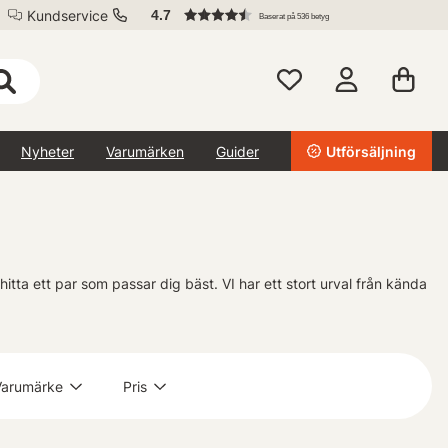
Kundservice
4.7
Baserat på 536 betyg
Nyheter
Varumärken
Guider
Utförsäljning
t hitta ett par som passar dig bäst. VI har ett stort urval från kända
Varumärke
Pris