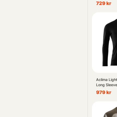
729 kr
Vi anvä
analys
annonser
samarbet
Aclima Ligh
Long Sleeve
979 kr