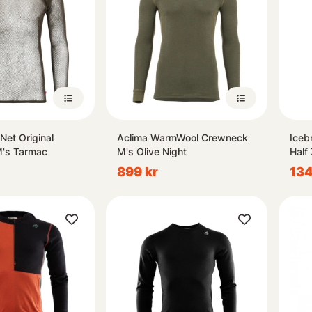
Net Original
Aclima WarmWool Crewneck
Iceb
's Tarmac
M's Olive Night
Half
899 kr
134