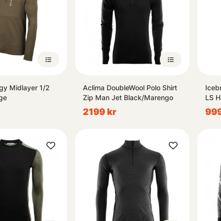
gy Midlayer 1/2
Aclima DoubleWool Polo Shirt
Iceb
ge
Zip Man Jet Black/Marengo
LS H
2199 kr
999