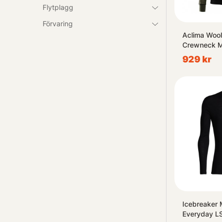
Flytplagg
Förvaring
Aclima Wool
Crewneck M'
Night/Dill
929 kr
Icebreaker
Everyday L