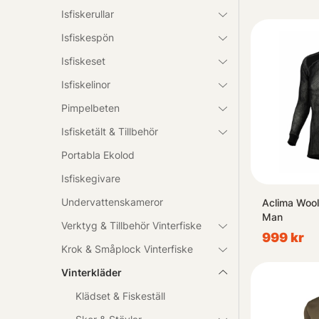
Isfiskerullar
Isfiskespön
Isfiskeset
Isfiskelinor
Pimpelbeten
Isfisketält & Tillbehör
Portabla Ekolod
Isfiskegivare
Undervattenskameror
Aclima Woo
Man
Verktyg & Tillbehör Vinterfiske
999 kr
Krok & Småplock Vinterfiske
Vinterkläder
Klädset & Fiskeställ