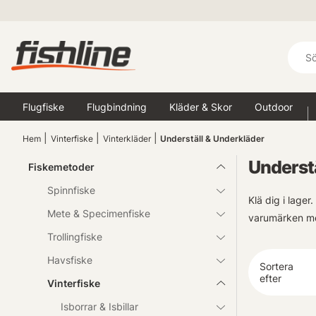
Flugfiske
Flugbindning
Kläder & Skor
Outdoor
Hem
Vinterfiske
Vinterkläder
Underställ & Underkläder
Understä
Fiskemetoder
Spinnfiske
Klä dig i lager
Mete & Specimenfiske
varumärken med
Trollingfiske
Havsfiske
Sortera
efter
Vinterfiske
Isborrar & Isbillar