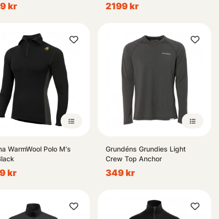
ngo/Jet Black/Corsair
Black
9 kr
2199 kr
ser samt
rsonlig
 med våra
mer i vår
ma WarmWool Polo M's
Grundéns Grundies Light
Black
Crew Top Anchor
9 kr
349 kr