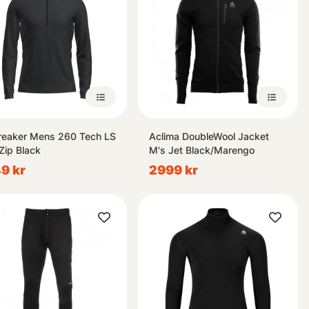
reaker Mens 260 Tech LS
Aclima DoubleWool Jacket
 Zip Black
M's Jet Black/Marengo
9 kr
2999 kr