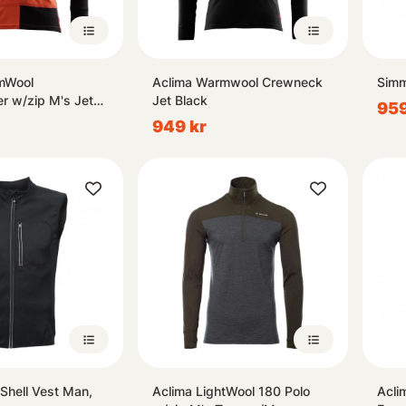
mWool
Aclima Warmwool Crewneck
Simm
r w/zip M's Jet
Jet Black
959
A
949 kr
Shell Vest Man,
Aclima LightWool 180 Polo
Acli