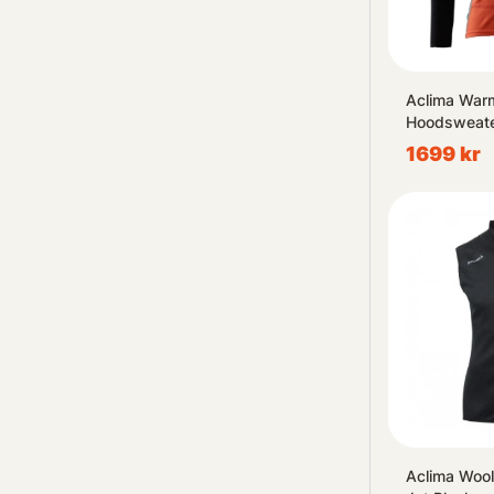
Aclima War
Hoodsweate
Black/RC/N
1699 kr
Aclima Wool