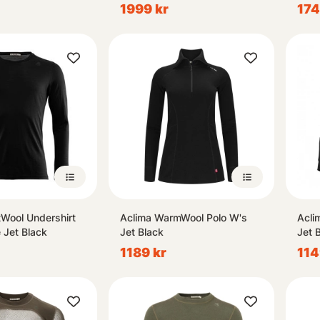
Mare
1999 kr
174
Cookies
nder cookies och personuppgifter för att anpassa innehåll och annon
era trafik. Cookies kan komma att användas för personlig och icke pe
ing. Vi delar även information om din användning av vår webbplats
spartners inom sociala medier, annonsering och analys. Du kan läsa 
Privacy Policy
och i vår
Cookiepolicy
.
Inställningar
Godkänn & stäng
tWool Undershirt
Aclima WarmWool Polo W's
Acli
 Jet Black
Jet Black
Jet 
1189 kr
114