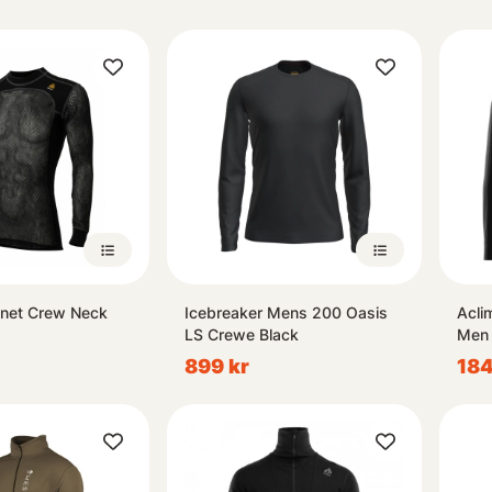
lnet Crew Neck
Icebreaker Mens 200 Oasis
Acli
LS Crewe Black
Men 
899 kr
184