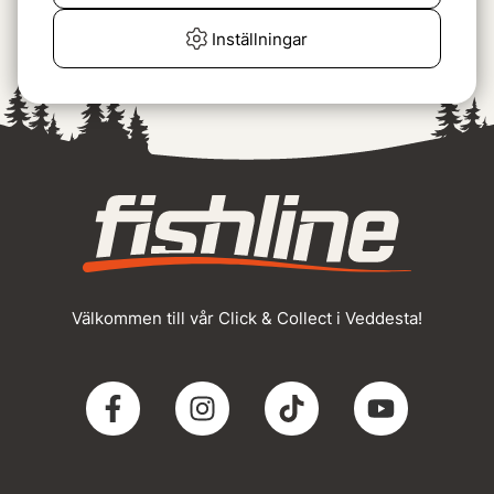
Leech Towel Black
129 kr
Inställningar
Välkommen till vår Click & Collect i Veddesta!