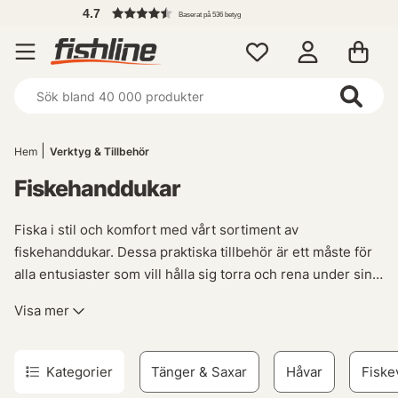
4.7
Baserat på 536 betyg
Hem
Verktyg & Tillbehör
Fiskehanddukar
Fiska i stil och komfort med vårt sortiment av
fiskehanddukar. Dessa praktiska tillbehör är ett måste för
alla entusiaster som vill hålla sig torra och rena under sina
äventyr på vattnet.
Visa mer
Våra fiskehanddukar är inte bara perfekta för att torka av
dig efter en lång dag vid sjön, de kan också vara din
Kategorier
Tänger & Saxar
Håvar
Fiske
räddning om olyckan skulle vara framme. Med en