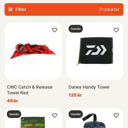
ouppackad handduk alltid inom räckhåll kommer du aldrig
Filter
Produkter
behöva oroa dig över smuts eller fläckar när du verkligen
behöver den mest.
Slutsåld
Det bästa? Våra handdukar tar upp minimalt med plats i sin
förpackning, vilket gör dem lätta att ta med vart än ditt
nästa äventyr leder dig. Sätt lite extra stil på din utrustning
genom att välja bland olika storlekar, mönster och material
- vi har något som passar varje individuell preferens.
Investera i kvalitetshanddukar idag och se till att ha det
bekvämt både före, under och efter dina fiskeresor!
CWC Catch & Release
Daiwa Handy Towel
Towel Red
125 kr
49 kr
Slutsåld
Slutsåld