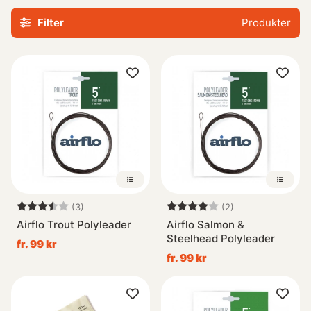
full kontroll över hur djupt din fluga ska gå i vattnet.
Filter
Produkter
Oavsett om det handlar om snabbt strömmande vattendrag
eller lugna insjöar, finns det alltid en polyleader som
passar just dina behov.
Vi erbjuder även ett brett utbud av polyleaders från olika
leverantörer inom sportfiskeindustrin. På så sätt kan vi
säkerställa att vårt sortiment möter alla krav och
preferenser hos våra kunder.
Med hjälp av Polylead
Betyg:
3.7 utav 5 stjärnor
Betyg:
4.0 utav 5 stjär
(3)
(2)
Airflo Trout Polyleader
Airflo Salmon &
Steelhead Polyleader
fr. 99 kr
fr. 99 kr