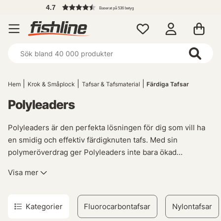
4.7
Baserat på 536 betyg
Hem
Krok & Småplock
Tafsar & Tafsmaterial
Färdiga Tafsar
Polyleaders
Polyleaders är den perfekta lösningen för dig som vill ha
en smidig och effektiv färdigknuten tafs. Med sin
polymeröverdrag ger Polyleaders inte bara ökad
hållbarhet, utan också en jämn övergång från din fluglina
Visa mer
till ditt bete.
En av de stora fördelarna med Polyleaders är att du kan
Kategorier
Fluorocarbontafsar
Nylontafsar
välja mellan olika sjunkhastigheter. Det innebär att du har