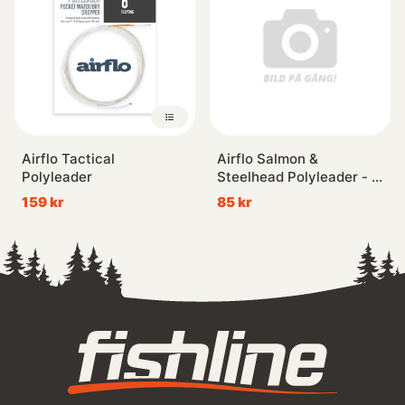
Airflo Tactical
Airflo Salmon &
Polyleader
Steelhead Polyleader - 5'
Clear Hover
159 kr
85 kr