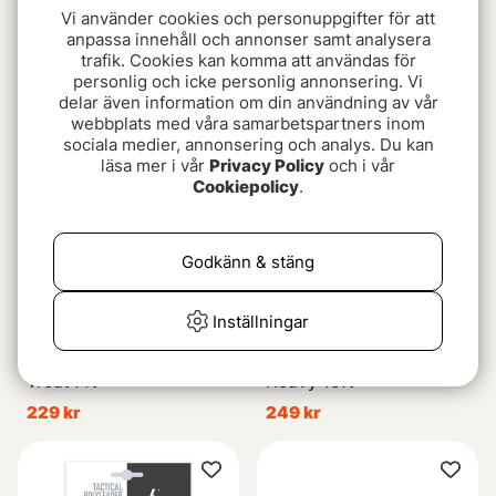
Vi använder cookies och personuppgifter för att
Rio Trout VersiLeader
Guideline Polyleader
anpassa innehåll och annonser samt analysera
Medium 10ft
Salmon
trafik. Cookies kan komma att användas för
personlig och icke personlig annonsering. Vi
269 kr
fr. 139 kr
delar även information om din användning av vår
webbplats med våra samarbetspartners inom
sociala medier, annonsering och analys. Du kan
läsa mer i vår
Privacy Policy
och i vår
Cookiepolicy
.
Godkänn & stäng
Inställningar
Rio Trout VersiLeader
Rio Trout VersiLeader
Trout 7ft
Heavy 10ft
229 kr
249 kr