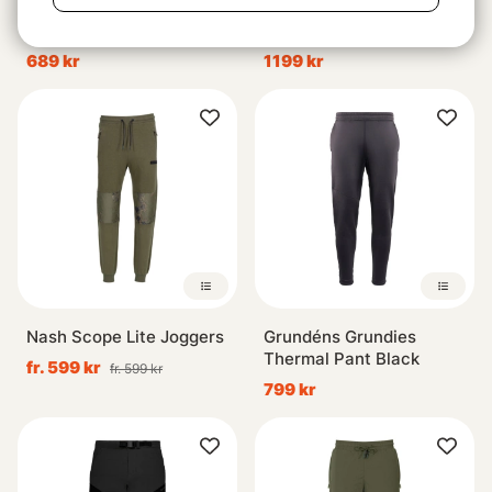
Korda Ultralite Joggers
Grundéns Kryall Pant
Dark Kamo
Smoke
689 kr
1199 kr
Nash Scope Lite Joggers
Grundéns Grundies
Thermal Pant Black
fr. 599 kr
fr. 599 kr
799 kr