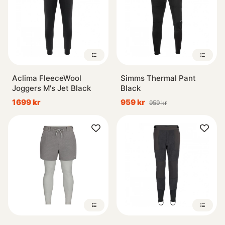
Aclima FleeceWool
Simms Thermal Pant
Joggers M's Jet Black
Black
1699 kr
959 kr
959 kr