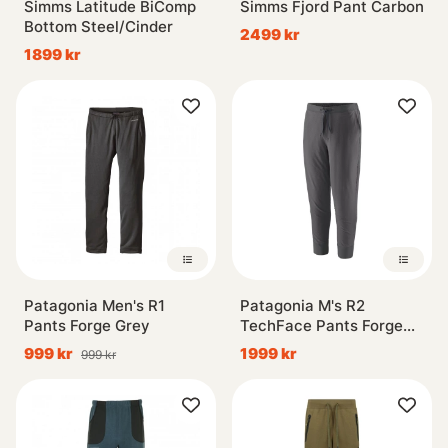
Simms Latitude BiComp
Simms Fjord Pant Carbon
Bottom Steel/Cinder
2499 kr
1899 kr
Patagonia Men's R1
Patagonia M's R2
Pants Forge Grey
TechFace Pants Forge
Grey
999 kr
1999 kr
999 kr