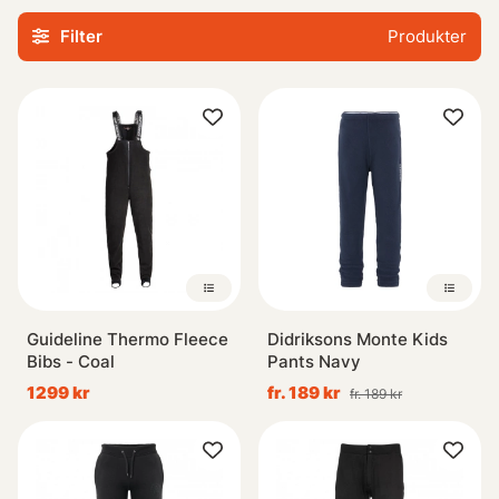
att kläderna kommer att hålla i längden utan att
Filter
Produkter
kompromissa med stil eller prestanda.
Guideline Thermo Fleece
Didriksons Monte Kids
Bibs - Coal
Pants Navy
1299 kr
fr. 189 kr
fr. 189 kr