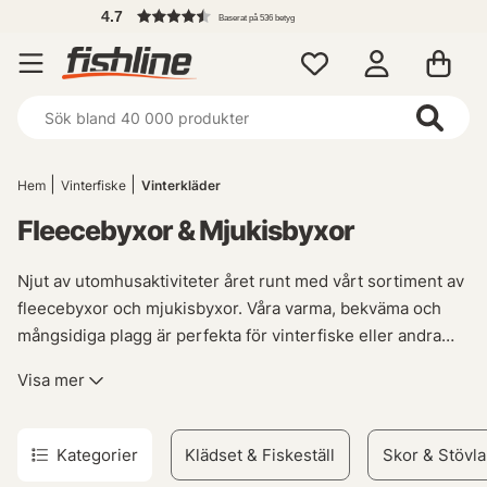
.7
Baserat på 536 betyg
Hem
Vinterfiske
Vinterkläder
Fleecebyxor & Mjukisbyxor
Njut av utomhusaktiviteter året runt med vårt sortiment av
fleecebyxor och mjukisbyxor. Våra varma, bekväma och
mångsidiga plagg är perfekta för vinterfiske eller andra
friluftsäventyr. Oavsett om du behöver extra lager under
Visa mer
dina fiskarställ eller bara vill hålla dig varm vid vattnet, så
har vi det du behöver. Utforska olika stilar och passformer
som ger optimal rörelsefrihet samtidigt som de skyddar
Kategorier
Klädset & Fiskeställ
Skor & Stövla
mot kyla. Med högkvalitativa material kan du vara säker på