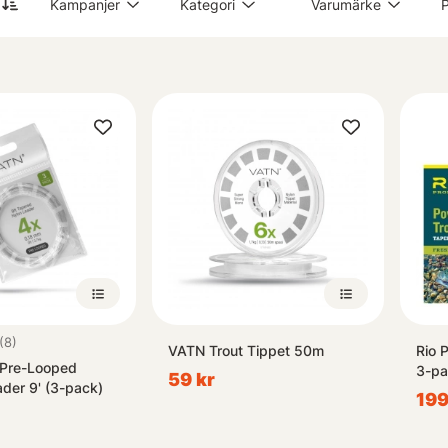
Kampanjer
Kategori
Varumärke
P
oss när det gäller att rusta dig inför din nästa spännande utflykt till v
4.6 utav 5 stjärnor
(8)
VATN Trout Tippet 50m
Rio 
 Pre-Looped
3-pa
59 kr
der 9' (3-pack)
199