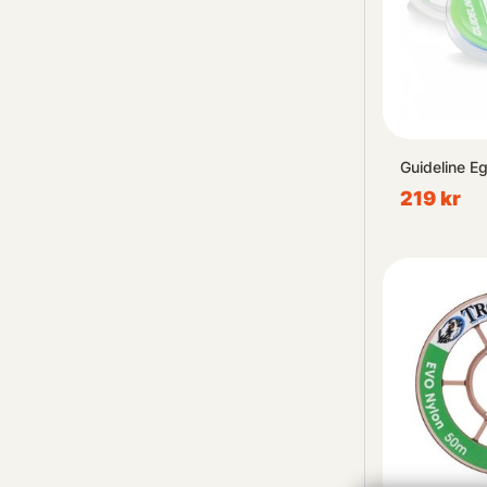
Guideline E
219 kr