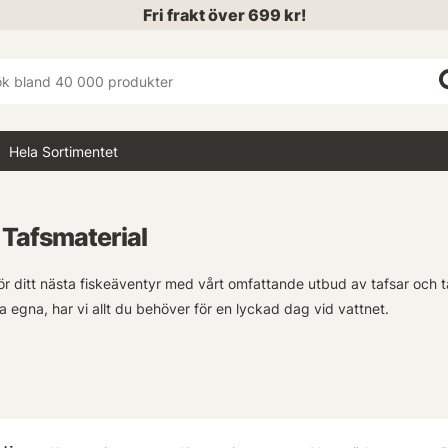
Fri frakt över 699 kr!
Hela Sortimentet
 Tafsmaterial
ör ditt nästa fiskeäventyr med vårt omfattande utbud av tafsar och t
a egna, har vi allt du behöver för en lyckad dag vid vattnet.
kluderar produkter från välkända varumärken som är kända för sin excep
assar alla typer av flugfiskare, oavsett erfarenhetsnivå.
ngsidiga kollektion av tafsar och hitta det perfekta materialet för di