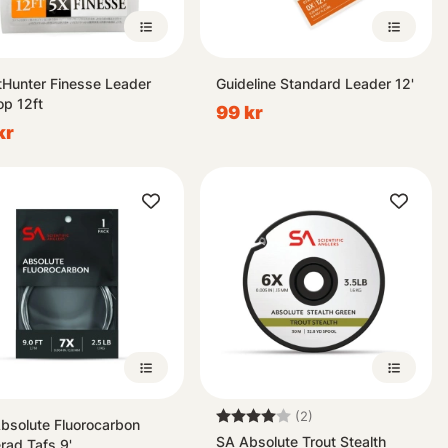
tHunter Finesse Leader
Guideline Standard Leader 12'
op 12ft
99 kr
kr
Betyg:
4.0 utav 5 stjärnor
(2)
bsolute Fluorocarbon
SA Absolute Trout Stealth
rad Tafs 9'