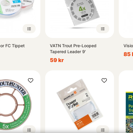
gor FC Tippet
VATN Trout Pre-Looped
Visi
Tapered Leader 9'
85 
59 kr