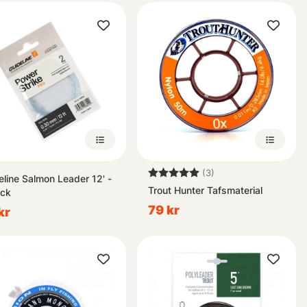
Betyg:
5.0 utav 5 stjärnor
(3)
eline Salmon Leader 12' -
Trout Hunter Tafsmaterial
ck
79 kr
kr