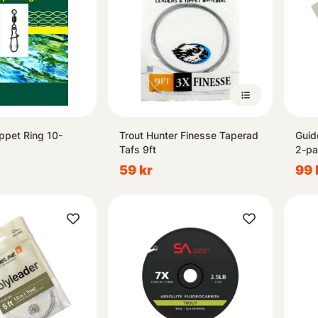
ippet Ring 10-
Trout Hunter Finesse Taperad
Guid
Tafs 9ft
2-pa
59 kr
99 