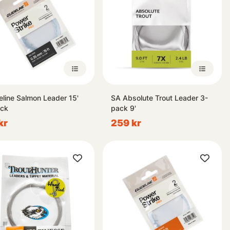
eline Salmon Leader 15'
SA Absolute Trout Leader 3-
ck
pack 9'
kr
259 kr