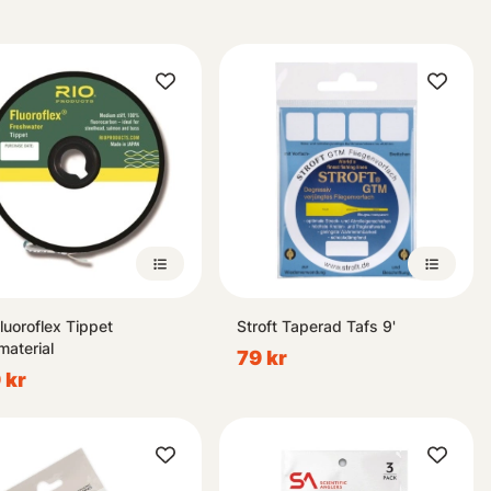
Fluoroflex Tippet
Stroft Taperad Tafs 9'
material
79 kr
 kr