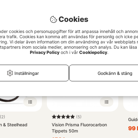
r Nylon EVO
Guideline Standard Leader 9'
Rio 
Cookies
12ft
99 kr
199
nder cookies och personuppgifter för att anpassa innehåll och annon
era trafik. Cookies kan komma att användas för personlig och icke pe
ing. Vi delar även information om din användning av vår webbplats
spartners inom sociala medier, annonsering och analys. Du kan läsa 
Privacy Policy
och i vår
Cookiepolicy
.
Inställningar
Godkänn & stäng
4.0 utav 5 stjärnor
Betyg:
5.0 utav 5 stjärnor
(2)
(5)
Guid
on & Steelhead
Vision Prisma Fluorocarbon
99 
Tippets 50m