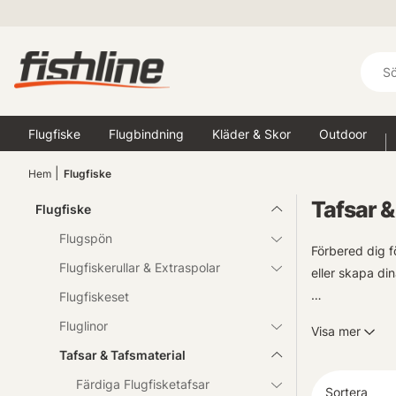
Flugfiske
Flugbindning
Kläder & Skor
Outdoor
Hem
Flugfiske
Tafsar &
Flugfiske
Flugspön
Förbered dig f
Flugfiskerullar & Extraspolar
eller skapa din
Flugfiskeset
Vår samling in
Fluglinor
Visa mer
material som p
Tafsar & Tafsmaterial
Upptäck vår må
Färdiga Flugfisketafsar
Sortera