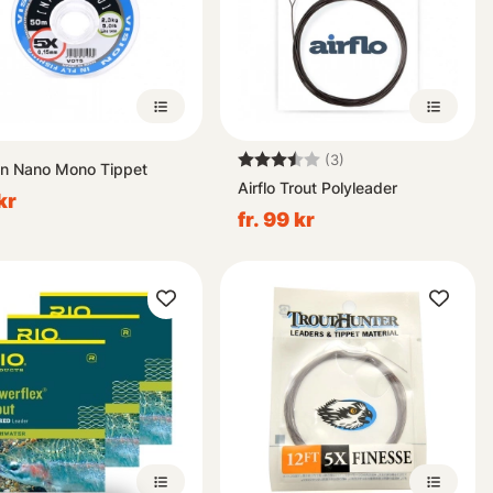
Betyg:
3.7 utav 5 stjärnor
(3)
on Nano Mono Tippet
Airflo Trout Polyleader
kr
fr. 99 kr