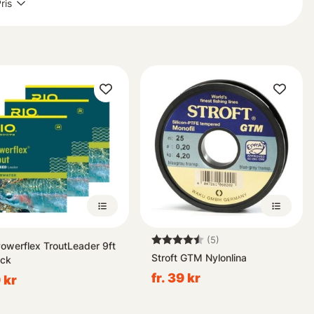
ris
attnet!
Betyg:
4.6 utav 5 stjärnor
(5)
Powerflex TroutLeader 9ft
Stroft GTM Nylonlina
ck
fr. 39 kr
 kr