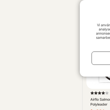
Trout Hunte
Tippet 50m
99 kr
Vi anvä
analys
annonser
samarbet
Betyg:
Airflo Salm
Polyleader