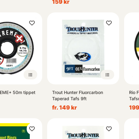
159 kr
REME+ 50m tippet
Trout Hunter Fluorcarbon
Rio 
Taperad Tafs 9ft
Tafs
fr. 149 kr
199