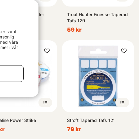
Powerflex TroutLeader
Trout Hunter Finesse Taperad
 3-pack
Tafs 12ft
 kr
59 kr
ser samt
rsonlig
 med våra
mer i vår
eline Power Strike
Stroft Taperad Tafs 12'
kr
79 kr