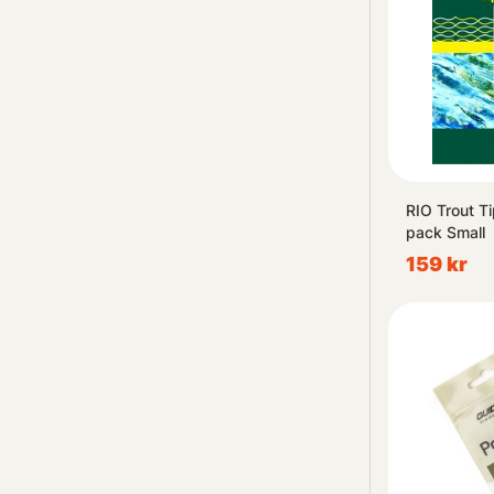
RIO Trout T
pack Small
159 kr