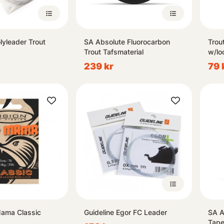
lyleader Trout
SA Absolute Fluorocarbon
Trou
Trout Tafsmaterial
w/lo
239 kr
79 
Mama Classic
Guideline Egor FC Leader
SA A
Tape