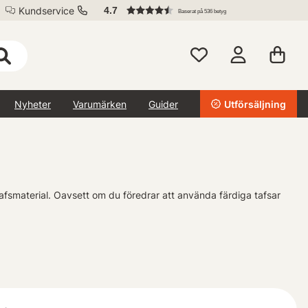
Kundservice
4.7
Baserat på 536 betyg
Nyheter
Varumärken
Guider
Utförsäljning
afsmaterial. Oavsett om du föredrar att använda färdiga tafsar
tionella kvalitet. Vi strävar efter att erbjuda ett brett urval av
n unika stil och teknik. Med sportfiskeutrustning i högsta klass