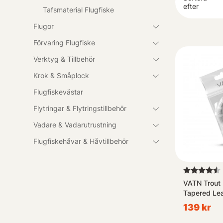
kan du lita på 
efter
Tafsmaterial Flugfiske
Flugor
Förvaring Flugfiske
Verktyg & Tillbehör
Krok & Småplock
Flugfiskevästar
Flytringar & Flytringstillbehör
Vadare & Vadarutrustning
Flugfiskehåvar & Håvtillbehör
Betyg:
VATN Trout
Tapered Lea
139 kr