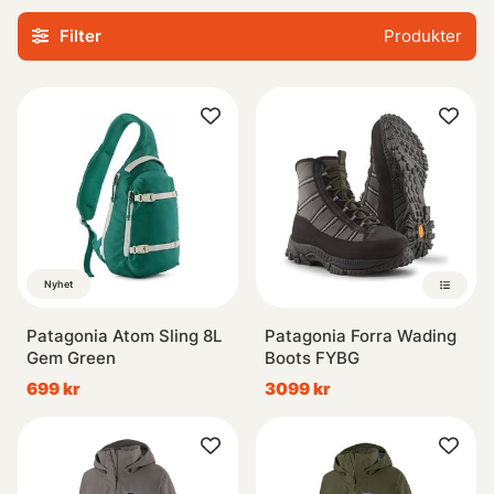
runtom, förutom spö, lina och rulle så behövs det oftast
Filter
Produkter
mer än så, vi har Vadarbyxor, vadarskor, vadarjackor,
flytringar, flugvästar, väskor i alla dessa former mm. Så
även här är vi säkra på att tillgodose dina behov.
Om du mot
förmodan inte hittar det du söker så vill vi naturligtvis lösa
det, kontakta oss då så ska vi göra allt vi kan för att
tillfredsställa ditt önskemål.
Nyhet
Patagonia Atom Sling 8L
Patagonia Forra Wading
Gem Green
Boots FYBG
699 kr
3099 kr