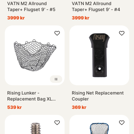
VATN M2 Allround
VATN M2 Allround
Taper+ Flugset 9' - #5
Taper+ Flugset 9' - #4
3999 kr
3999 kr
Rising Lunker -
Rising Net Replacement
Replacement Bag XL
Coupler
56cm deep
539 kr
369 kr