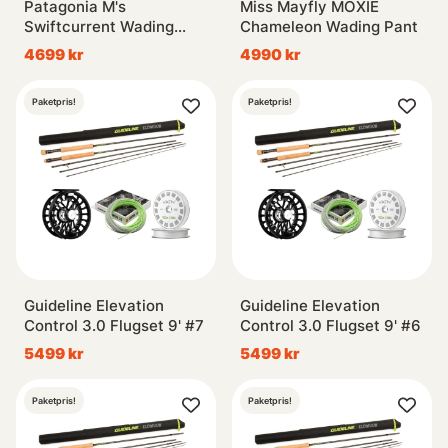
Patagonia M's
Miss Mayfly MOXIE
Swiftcurrent Wading
Chameleon Wading Pant
Jacket WLFB
4699 kr
4990 kr
Paketpris!
Paketpris!
Guideline Elevation
Guideline Elevation
Control 3.0 Flugset 9' #7
Control 3.0 Flugset 9' #6
5499 kr
5499 kr
Paketpris!
Paketpris!