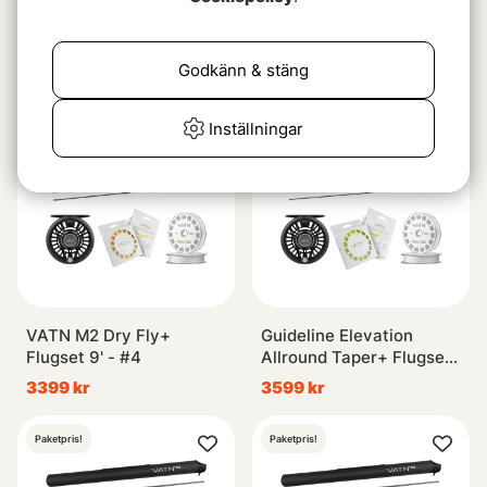
VATN M2 Dry Fly+
VATN M2 Dry Fly+
Flugset 9' - #6
Flugset 9' - #5
3399 kr
3399 kr
Godkänn & stäng
Paketpris!
Paketpris!
Inställningar
VATN M2 Dry Fly+
Guideline Elevation
Flugset 9' - #4
Allround Taper+ Flugset
- #7
3399 kr
3599 kr
Paketpris!
Paketpris!