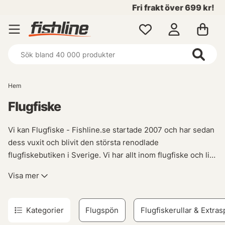
Fri frakt över 699 kr!
Hem
Flugfiske
Vi kan Flugfiske - Fishline.se startade 2007 och har sedan
dess vuxit och blivit den största renodlade
flugfiskebutiken i Sverige. Vi har allt inom flugfiske och lite
till. Vi har produkter från de flesta stora varumärkena inom
Visa mer
flugfiske, Guideline, Scott, Sage, Rio, Vision, Loop, Ross
Reels mfl. Så när det är dags för ett nytt Flugspö, fluglina,
flugrulle så lovar vi att vi har nåt som passar dig.
När det
Kategorier
Flugspön
Flugfiskerullar & Extras
kommer till flugfiske så finns det väldigt mycket utrustning