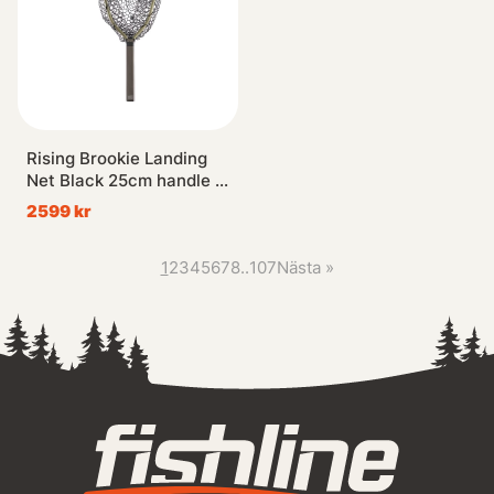
Rising Brookie Landing
Net Black 25cm handle -
Moss
2599 kr
1
2
3
4
5
6
7
8
..
107
Nästa
»