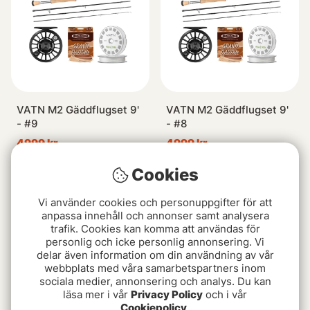
VATN M2 Gäddflugset 9'
VATN M2 Gäddflugset 9'
- #9
- #8
4999 kr
4999 kr
Cookies
Paketpris!
Paketpris!
Vi använder cookies och personuppgifter för att
anpassa innehåll och annonser samt analysera
trafik. Cookies kan komma att användas för
personlig och icke personlig annonsering. Vi
delar även information om din användning av vår
webbplats med våra samarbetspartners inom
sociala medier, annonsering och analys. Du kan
läsa mer i vår
Privacy Policy
och i vår
Cookiepolicy
.