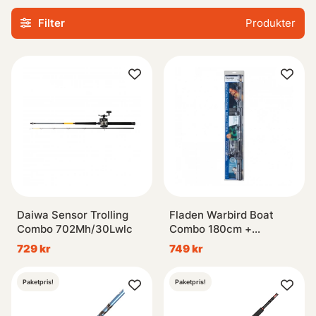
Oavsett om du är nybörjare eller erfaren inom sportfiske
Filter
Produkter
har vi sammansatt dessa set med omsorg, så att du kan
vara säker på att din utrustning håller högsta kvalitet och
prestanda. Med våra trollingset får du en bra startpunkt
eller möjligheten att uppgradera din befintliga utrustning
utan krångel.
Upptäck mångsidigheten hos vårt sortiment när det gäller
material, längd på spöna, kapaciteten hos rullarna samt
olika typer av beten – allt samlat här under enkla former!
Daiwa Sensor Trolling
Fladen Warbird Boat
Combo 702Mh/30Lwlc
Combo 180cm +
Chieftain 30 w. Line
729 kr
749 kr
Paketpris!
Paketpris!