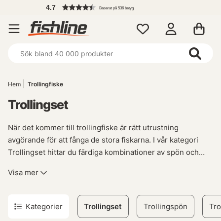
4.7
Baserat på 536 betyg
Hem
Trollingfiske
Trollingset
När det kommer till trollingfiske är rätt utrustning
avgörande för att fånga de stora fiskarna. I vår kategori
Trollingset hittar du färdiga kombinationer av spön och
rullar som är perfekt anpassade för just detta ändamål. Vi
Visa mer
erbjuder även ett brett urval av beten speciellt framtagna
för trolling, samt downriggersystem och djupriggar som
hjälper dig att nå önskad nivå i vattnet.
Kategorier
Trollingset
Trollingspön
Tro