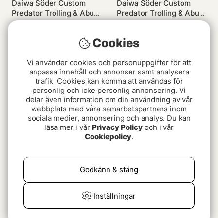
Daiwa Söder Custom
Daiwa Söder Custom
Predator Trolling & Abu
Predator Trolling & Abu
Garcia Cardinal Combo
Garcia Cardinal Combo
4499 kr
1199 kr
4-Pack
Cookies
Slutsåld
Slutsåld
Vi använder cookies och personuppgifter för att
anpassa innehåll och annonser samt analysera
trafik. Cookies kan komma att användas för
personlig och icke personlig annonsering. Vi
delar även information om din användning av vår
webbplats med våra samarbetspartners inom
sociala medier, annonsering och analys. Du kan
läsa mer i vår
Privacy Policy
och i vår
Cookiepolicy
.
Daiwa Söder Custom
Daiwa Söder Custom
Predator Trolling & Abu
Predator Trolling &
Garcia Cardinal Combo
Okuma Convector LC
Godkänn & stäng
2299 kr
2699 kr
2-Pack
CV-20D Combo 2-Pack
Inställningar
Slutsåld
Slutsåld