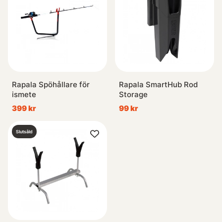
Rapala Spöhållare för
Rapala SmartHub Rod
ismete
Storage
399 kr
99 kr
Slutsåld