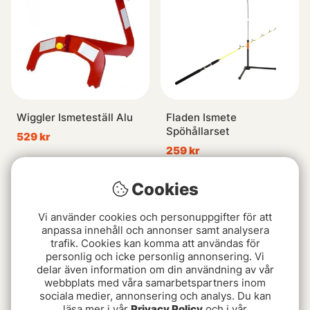
Wiggler Ismeteställ Alu
Fladen Ismete
Spöhållarset
529 kr
259 kr
Cookies
Slutsåld
Vi använder cookies och personuppgifter för att
anpassa innehåll och annonser samt analysera
trafik. Cookies kan komma att användas för
personlig och icke personlig annonsering. Vi
delar även information om din användning av vår
webbplats med våra samarbetspartners inom
sociala medier, annonsering och analys. Du kan
läsa mer i vår
Privacy Policy
och i vår