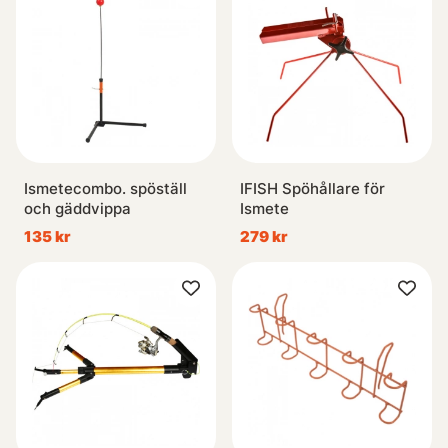
Ismetecombo. spöställ
IFISH Spöhållare för
och gäddvippa
Ismete
135 kr
279 kr