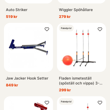
Auto Striker
Wiggler Spöhållare
519 kr
279 kr
Paketpris!
Jaw Jacker Hook Setter
Fladen ismeteställ
(spöställ och vippa) 3-
849 kr
pack
299 kr
Paketpris!