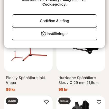
Cookiepolicy
.
Jaw Jacker Jigging Base
Rapala SmartHub Rod
Holder
1849 kr
199 kr
Godkänn & stäng
Slutsåld
Slutsåld
Inställningar
Plocky Spöhållare inkl.
Hurricane Spöhållare
Vippa
Skruv Ø 29 mm 21,5cm
85 kr
95 kr
Slutsåld
Slutsåld