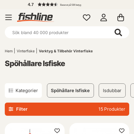
4.7
Baserat på 536 betyg
Hem
Vinterfiske
Verktyg & Tillbehör Vinterfiske
Spöhållare Isfiske
Kategorier
Spöhållare Isfiske
Isdubbar
Filter
15
Produkter