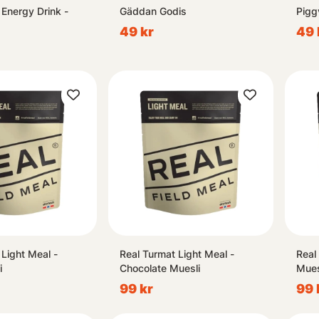
 Energy Drink -
Gäddan Godis
Pigg
49 kr
49 
 Light Meal -
Real Turmat Light Meal -
Real
i
Chocolate Muesli
Mues
99 kr
99 