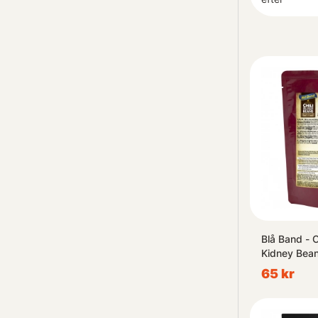
Blå Band - C
Kidney Bea
65 kr