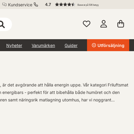
Kundservice
4.7
Baserat på 536 betyg
Nyheter
Varumärken
Guider
Utförsäljning
 är det avgörande att hålla energin uppe. Vår kategori Friluftsmat
ch energibars - perfekt för att bibehålla både humöret och den
turen samt näringsrik matlagning utomhus, har vi noggrant
e är passionerade sportfiskare eller naturälskare.