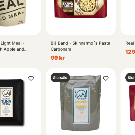
 Light Meal -
Blå Band - Skinnarmo´s Pasta
Real
th Apple and
Carbonara
129
99 kr
Slutsåld
Slut