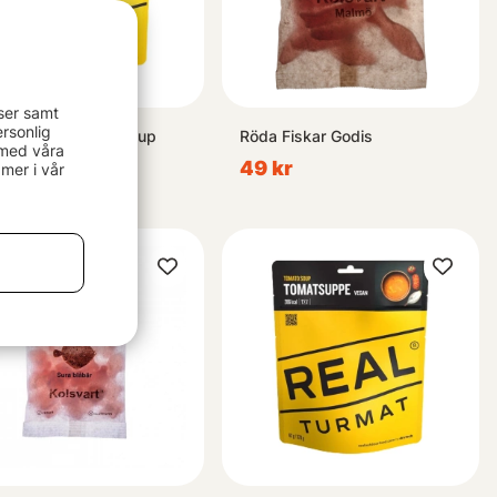
ser samt
rsonlig
 Turmat Chicken Soup
Röda Fiskar Godis
 med våra
kr
49 kr
mer i vår