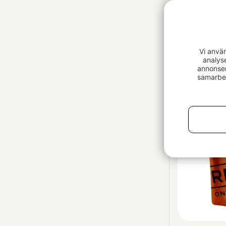
Vi anvä
analys
Real Turmat
annonser
99 kr
samarbet