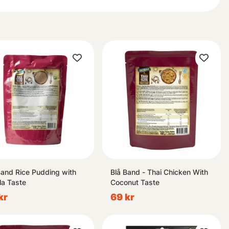
Band Rice Pudding with
Blå Band - Thai Chicken With
la Taste
Coconut Taste
kr
69 kr