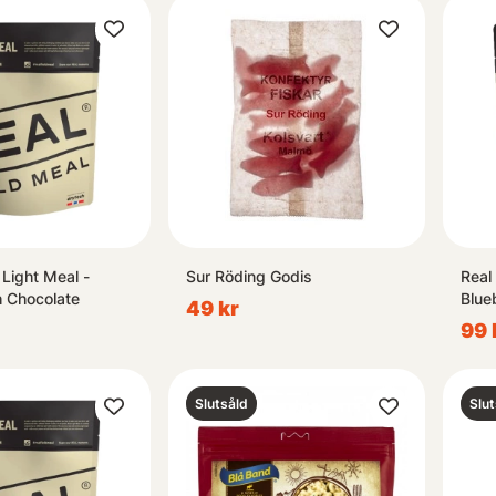
 Light Meal -
Sur Röding Godis
Real
h Chocolate
Blue
49 kr
99 
Slutsåld
Slut