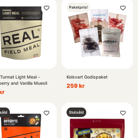
Paketpris!
 Turmat Light Meal -
Kolsvart Godispaket
berry and Vanilla Muesli
259 kr
kr
såld
Slutsåld