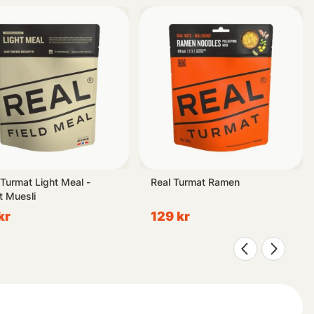
 Turmat Light Meal -
Real Turmat Ramen
t Muesli
kr
129 kr