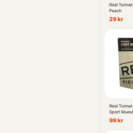
Real Turmat
Peach
29 kr
Real Turmat
Sport Muesl
99 kr