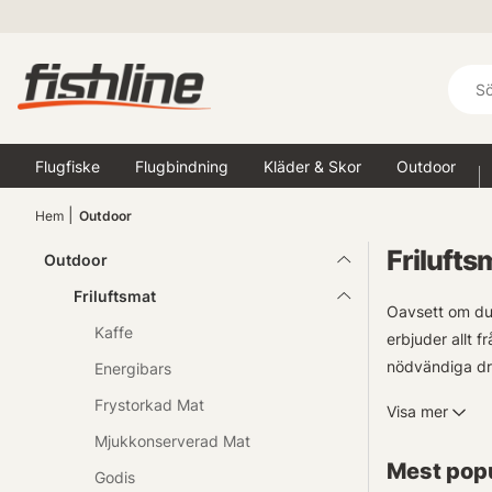
Flugfiske
Flugbindning
Kläder & Skor
Outdoor
Hem
Outdoor
Frilufts
Outdoor
Friluftsmat
Oavsett om du 
Kaffe
erbjuder allt 
nödvändiga dri
Energibars
kuraterat ett 
Frystorkad Mat
Visa mer
Mjukkonserverad Mat
Mest popu
Godis