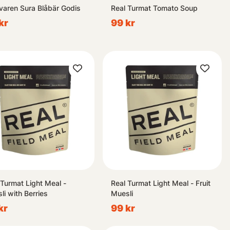
varen Sura Blåbär Godis
Real Turmat Tomato Soup
kr
99 kr
 Turmat Light Meal -
Real Turmat Light Meal - Fruit
li with Berries
Muesli
kr
99 kr