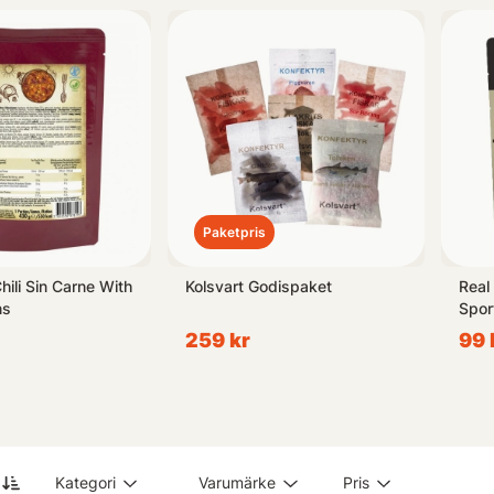
Paketpris
hili Sin Carne With
Kolsvart Godispaket
Real
ns
Spor
259 kr
99 
Kategori
Varumärke
Pris