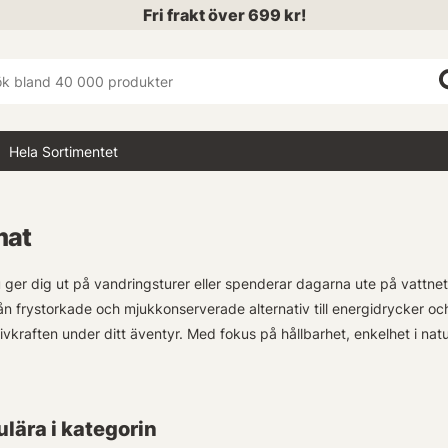
Fri frakt över 699 kr!
Hela Sortimentet
mat
ger dig ut på vandringsturer eller spenderar dagarna ute på vattnet,
från frystorkade och mjukkonserverade alternativ till energidrycker o
vkraften under ditt äventyr. Med fokus på hållbarhet, enkelhet i na
sortiment som passar alla typer av outdoor-entusiaster – oavsett om d
lära i kategorin