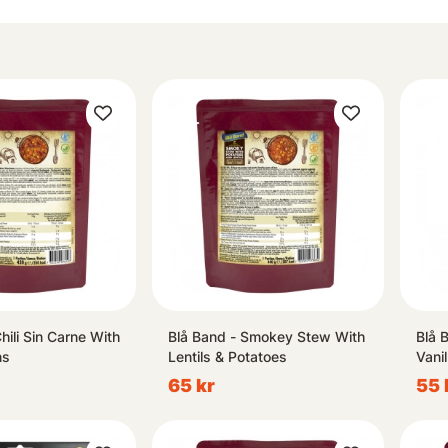
hili Sin Carne With
Blå Band - Smokey Stew With
Blå 
ns
Lentils & Potatoes
Vanil
65 kr
55 