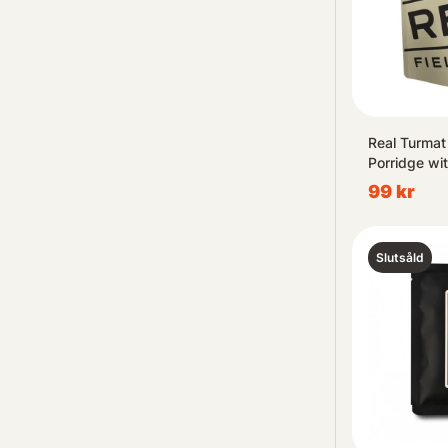
Real Turmat
Porridge wi
Cinnamon
99 kr
Slutsåld