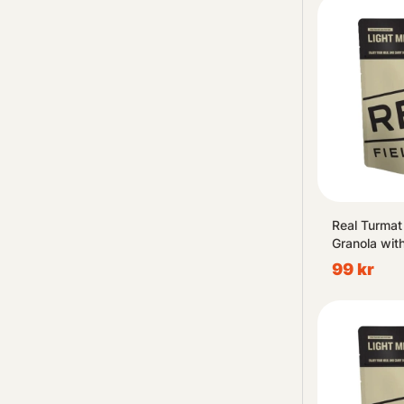
Real Turmat
Granola wit
99 kr