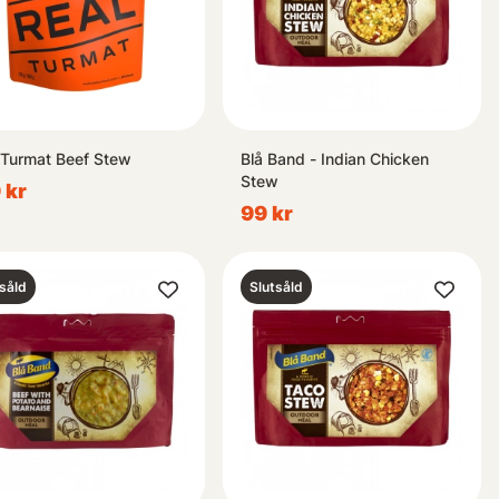
 Turmat Beef Stew
Blå Band - Indian Chicken
Stew
 kr
99 kr
såld
Slutsåld