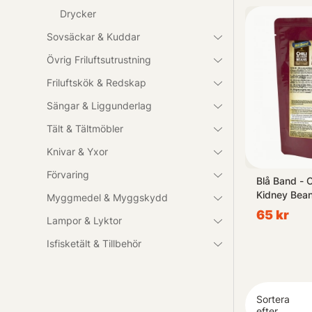
Drycker
Sovsäckar & Kuddar
Övrig Friluftsutrustning
Friluftskök & Redskap
Sängar & Liggunderlag
Tält & Tältmöbler
Knivar & Yxor
Förvaring
Stew With
Piggvaren Sura Blåbär Godis
Blå Band - C
Kidney Bea
Myggmedel & Myggskydd
49 kr
65 kr
Lampor & Lyktor
Isfisketält & Tillbehör
Sortera
efter