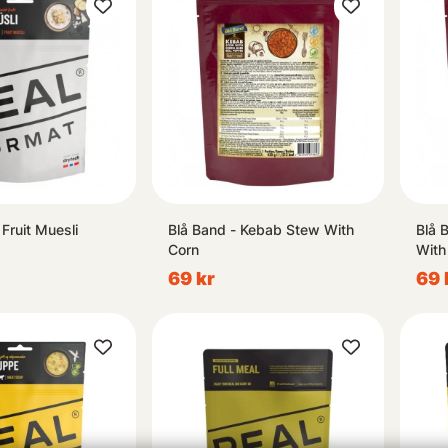
Fruit Muesli
Blå Band - Kebab Stew With
Blå 
Corn
With
69 kr
69 