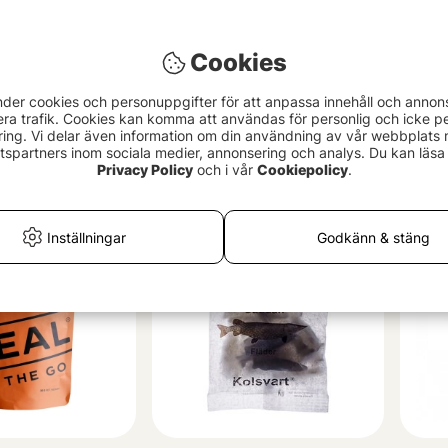
Cookies
nder cookies och personuppgifter för att anpassa innehåll och annon
era trafik. Cookies kan komma att användas för personlig och icke pe
 Beef Soup
Real Turmat Full Meal - Chili
Real
ing. Vi delar även information om din användning av vår webbplats
Stew Vegan
99 
spartners inom sociala medier, annonsering och analys. Du kan läsa 
129 kr
Privacy Policy
och i vår
Cookiepolicy
.
Inställningar
Godkänn & stäng