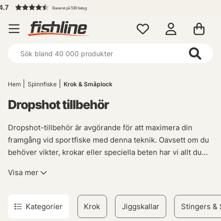
Fri frakt över 699 kr
Hem
Spinnfiske
Krok & Småplock
Dropshot tillbehör
Dropshot-tillbehör är avgörande för att maximera din
framgång vid sportfiske med denna teknik. Oavsett om du
behöver vikter, krokar eller speciella beten har vi allt du
behöver för att skapa den perfekta riggen. Vår samling av
Visa mer
Dropshot-tillbehör erbjuder högkvalitativa produkter som
är utformade för att öka dina chanser till en lyckad fisketur.
Kategorier
Krok
Jiggskallar
Stingers & 
Med vårt sortiment av Dropshot-vikter kan du anpassa din