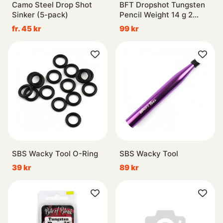
Camo Steel Drop Shot
BFT Dropshot Tungsten
Sinker (5-pack)
Pencil Weight 14 g 2
st/fp
fr. 45 kr
99 kr
SBS Wacky Tool O-Ring
SBS Wacky Tool
39 kr
89 kr