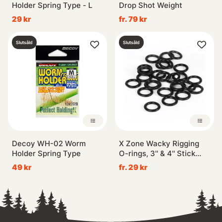
Holder Spring Type - L
Drop Shot Weight
29 kr
fr. 79 kr
Slutsåld
Slutsåld
Decoy WH-02 Worm
X Zone Wacky Rigging
Holder Spring Type
O-rings, 3'' & 4'' Stick
Baits (25-pack)
49 kr
fr. 29 kr