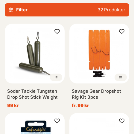
presentation och locka fisken på ett effektivt sätt. Vi
Filter
32
Produkter
erbjuder också ett brett urval av krokar i olika storlekar
och former så att du kan hitta rätt passform för just din
situation. Dessutom finns det specialdesignade beten som
är framtagna specifikt för användning med
dropshottningstekniken.
Oavsett om du är nybörjare eller erfaren inom sportfiske
kommer våra Dropshot-tillbehör hjälpa dig ta ditt fiske till
nästa nivå genom deras mångsidighet och prestanda i
vattnet.
Söder Tackle Tungsten
Savage Gear Dropshot
Drop Shot Stick Weight
Rig Kit 3pcs
99 kr
fr. 99 kr