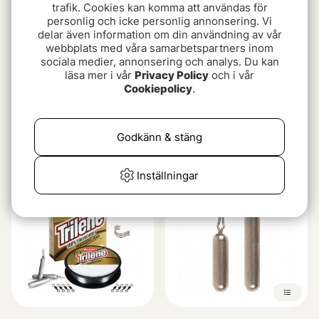
trafik. Cookies kan komma att användas för
personlig och icke personlig annonsering. Vi
delar även information om din användning av vår
webbplats med våra samarbetspartners inom
sociala medier, annonsering och analys. Du kan
läsa mer i vår
Privacy Policy
och i vår
Cookiepolicy
.
BFT Dropshot Pencil
Decoy WH-01 Worm
Weight
Holder - 4mm
Godkänn & stäng
29 kr
29 kr
29 kr
Inställningar
Paketpris!