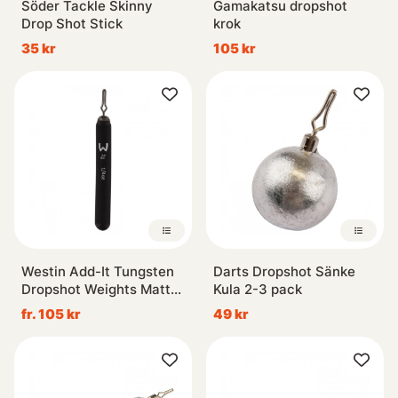
Söder Tackle Skinny
Gamakatsu dropshot
Drop Shot Stick
krok
35 kr
105 kr
Westin Add-It Tungsten
Darts Dropshot Sänke
Dropshot Weights Matte
Kula 2-3 pack
Black
fr. 105 kr
49 kr